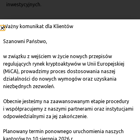
inwestycyjnych.
Wall Street Pepe (WEPE) –
Ważny komunikat dla Klientów
Przewaga na rynku
Szanowni Państwo,
kryptowalut memowych
w związku z wejściem w życie nowych przepisów
regulujących rynek kryptoaktywów w Unii Europejskiej
Kryptowaluty memowe, takie jak Wall Street Pepe,
(MiCA), prowadzimy proces dostosowania naszej
zyskują coraz większą popularność. Choć są bardziej
działalności do nowych wymogów oraz uzyskania
ryzykowne, oferują potencjalnie wysoki zwrot
niezbędnych zezwoleń.
z inwestycji. Projekt kryptowalutowy WEPE wyróżnia się
dynamicznym stakingiem, niskimi opłatami
Obecnie jesteśmy na zaawansowanym etapie procedury
oraz unikalnym podejściem do handlu aktywami
i współpracujemy z naszymi partnerami oraz instytucjami
cyfrowymi.
odpowiedzialnymi za jej zakończenie.
Meme Index (MEMEX) –
Planowany termin ponownego uruchomienia naszych
kantorów to 10 sierpnia 2026 r.