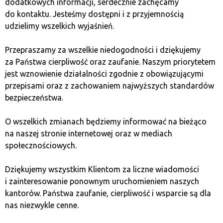
dodatkowych informacji, serdecznie zachęcamy
Token Best Wallet został zaprojektowany jako element
do kontaktu. Jesteśmy dostępni i z przyjemnością
zaawansowanej platformy finansowej, umożliwiającej
udzielimy wszelkich wyjaśnień.
transakcje za pomocą kryptowalut. Jego całkowita
podaż jest ograniczona, co sprawia, że jego wartość
Przepraszamy za wszelkie niedogodności i dziękujemy
może wzrosnąć wraz z rosnącą liczbą użytkowników.
za Państwa cierpliwość oraz zaufanie. Naszym priorytetem
jest wznowienie działalności zgodnie z obowiązującymi
Jakie kryptowaluty mają
przepisami oraz z zachowaniem najwyższych standardów
bezpieczeństwa.
największy potencjał
do wzrostu w 2025 roku?
O wszelkich zmianach będziemy informować na bieżąco
na naszej stronie internetowej oraz w mediach
społecznościowych.
Oprócz bitcoina i ethereum istnieje wiele innych
kryptowalut, które mogą osiągnąć znaczny wzrost
Dziękujemy wszystkim Klientom za liczne wiadomości
wartości w 2025 roku. Solana wyróżnia się szybkością
i zainteresowanie ponownym uruchomieniem naszych
działania i niskimi kosztami transakcyjnymi, co czyni
kantorów. Państwa zaufanie, cierpliwość i wsparcie są dla
ją jednym z najbardziej obiecujących projektów. Binance
nas niezwykle cenne.
Coin (BNB) nadal pozostaje kluczowym elementem