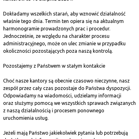
Nowa era kryptowalut
memowych
Dokładamy wszelkich starań, aby wznowić działalność
właśnie tego dnia. Termin ten opiera się na aktualnym
harmonogramie prowadzonych prac i procedur.
Meme Index to platforma oferująca ekspozycję
Jednocześnie, ze względu na charakter procesu
na zdecentralizowane indeksy kryptowalut memowych.
administracyjnego, może on ulec zmianie w przypadku
Dzięki niej użytkownicy mogą inwestować w różne
okoliczności pozostających poza naszą kontrolą.
tokeny bez konieczności analizy każdego z nich osobno.
Jest to nowatorskie rozwiązanie, które może znacząco
Pozostajemy z Państwem w stałym kontakcie
wpłynąć na rozwój rynku cyfrowych aktywów w 2025
roku.
Choć nasze kantory są obecnie czasowo nieczynne, nasz
zespół przez cały czas pozostaje do Państwa dyspozycji.
Odpowiadamy na wiadomości, udzielamy informacji
Best Wallet (BEST) –
oraz służymy pomocą we wszystkich sprawach związanych
Ekosystem nowoczesnych
z naszą działalnością i procesem ponownego
uruchomienia usług.
transakcji
Jeżeli mają Państwo jakiekolwiek pytania lub potrzebują