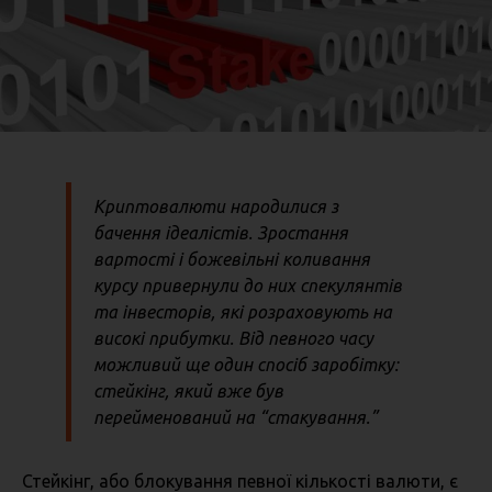
Криптовалюти народилися з
бачення ідеалістів. Зростання
вартості і божевільні коливання
курсу привернули до них спекулянтів
та інвесторів, які розраховують на
високі прибутки. Від певного часу
можливий ще один спосіб заробітку:
стейкінг, який вже був
перейменований на “стакування.”
Стейкінг, або блокування певної кількості валюти, є