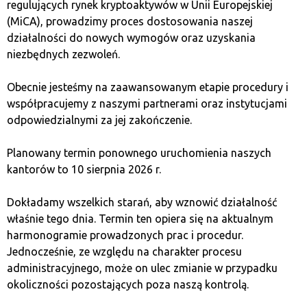
regulujących rynek kryptoaktywów w Unii Europejskiej
криптовалюти з блокуванням традиційної валюти
(MiCA), prowadzimy proces dostosowania naszej
на банківському депозиті, то неможливо порівняти
działalności do nowych wymogów oraz uzyskania
прибутки. На жаль, уряди друкують гроші на
niezbędnych zezwoleń.
швидкому ходу. Тому, якщо банк взагалі приймає
депозити, то пропонує за них долі відсотка річного
Obecnie jesteśmy na zaawansowanym etapie procedury i
прибутку. Натомість на криптовалютах можна
współpracujemy z naszymi partnerami oraz instytucjami
заробити від долі до кількох десятків відсотків.
odpowiedzialnymi za jej zakończenie.
(Фактичний кінцевий прибуток залежатиме від курсу
валюти).
Planowany termin ponownego uruchomienia naszych
kantorów to 10 sierpnia 2026 r.
Популярні біржі криптовалют (включаючи Binance,
Kraken, Coinbase та інші –
Dokładamy wszelkich starań, aby wznowić działalność
www.stakingrewards.com/exchanges
) дозволяють
właśnie tego dnia. Termin ten opiera się na aktualnym
стейкінг різних валют і на різних умовах – так само,
harmonogramie prowadzonych prac i procedur.
як традиційні банки пропонують депозити. Отже,
Jednocześnie, ze względu na charakter procesu
можна зробити депозит… тобто, cтейкінг строковий
administracyjnego, może on ulec zmianie w przypadku
або плавний, який можна перервати в будь-який
okoliczności pozostających poza naszą kontrolą.
момент. Можна стейкіти криптовалюти, а також