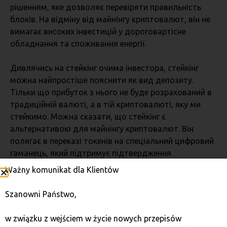
рішенням, яке дозволяє перевіряти правильність
блоків. На відміну від майнінгу криптовалют, він не
вимагає високих інвестицій у дороговартісне
обладнання та споживання енергії.
Дивлячись на стейкінг очима інвестора, стейкінг
можна найпростіше пояснити як вид депозиту.
Тільки що прибуток з нього не буде розрахований в
традиційній валюті, а в тій криптовалюті, яку ми
стейкимо. Можна сказати, що стейкінг є
альтернативою для майнінгу криптовалют. Він
полягає в переказі токенів на спеціальний цифровий
гаманець, який підтримує підтвердження
транзакцій.
Ważny komunikat dla Klientów
Спочатку стейкінг вимагав певного вкладу та
Szanowni Państwo,
значних знань. Наразі можна стейкити також за
посередництвом бірж криптовалют. Якщо можна
w związku z wejściem w życie nowych przepisów
порівняти стейкінг – або блокування –