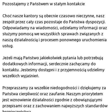
стабільні монети (USDT), і в деяких місцях навіть
Pozostajemy z Państwem w stałym kontakcie
традиційні валюти.
Choć nasze kantory są obecnie czasowo nieczynne, nasz
Також можливий стейкінг криптовалюти
zespół przez cały czas pozostaje do Państwa dyspozycji.
безпосередньо з деяких цифрових гаманців або
Odpowiadamy na wiadomości, udzielamy informacji oraz
через інших постачальників послуг. Кожне рішення
służymy pomocą we wszystkich sprawach związanych z
має свої плюси і мінуси – вибір залежатиме від знань
naszą działalnością i procesem ponownego uruchomienia
інвестора та рівня довіри, яким власник валюти
usług.
дарує конкретні рішення.
Jeżeli mają Państwo jakiekolwiek pytania lub potrzebują
dodatkowych informacji, serdecznie zachęcamy do
Niniejszy artykuł nie stanowi porady inwestycyjnej,
kontaktu. Jesteśmy dostępni i z przyjemnością udzielimy
prawnej, oferty ani reklamy. Jest jedynie opinią
wszelkich wyjaśnień.
autora. Stan prawny treści aktualny jest na dzień
publikacji artykułu.
Przepraszamy za wszelkie niedogodności i dziękujemy za
Państwa cierpliwość oraz zaufanie. Naszym priorytetem
jest wznowienie działalności zgodnie z obowiązującymi
1 Вересня 2020
przepisami oraz z zachowaniem najwyższych standardów
Autor: admin
bezpieczeństwa.