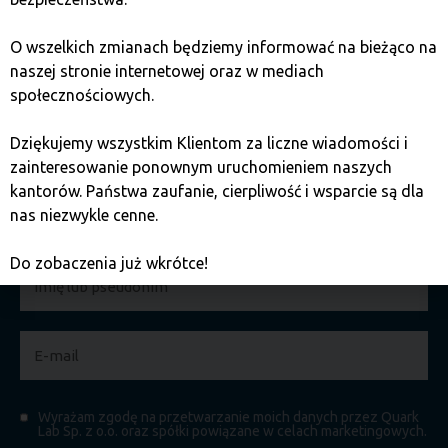
O wszelkich zmianach będziemy informować na bieżąco na
naszej stronie internetowej oraz w mediach
Zapisz się do newslettera!
społecznościowych.
Dziękujemy wszystkim Klientom za liczne wiadomości i
Wyślemy do Ciebie miesięczne
podsumowania
zainteresowanie ponownym uruchomieniem naszych
wydarzeń ze świata kryptowalut
,
bieżące aktualności
kantorów. Państwa zaufanie, cierpliwość i wsparcie są dla
oraz
informacje o prowadzonych przez nas
nas niezwykle cenne.
spotkaniach
w Twojej okolicy.
Do zobaczenia już wkrótce!
Wyrażam zgodę na przetwarzanie moich danych przez Quark
Lab Sp. z o.o. oraz spółki powiązane w celach marketingowych.