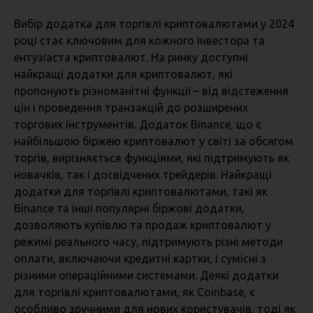
Вибір додатка для торгівлі криптовалютами у 2024
році стає ключовим для кожного інвестора та
ентузіаста криптовалют. На ринку доступні
найкращі додатки для криптовалют, які
пропонують різноманітні функції – від відстеження
цін і проведення транзакцій до розширених
торгових інструментів. Додаток Binance, що є
найбільшою біржею криптовалют у світі за обсягом
торгів, вирізняється функціями, які підтримують як
новачків, так і досвідчених трейдерів. Найкращі
додатки для торгівлі криптовалютами, такі як
Binance та інші популярні біржові додатки,
дозволяють купівлю та продаж криптовалют у
режимі реального часу, підтримують різні методи
оплати, включаючи кредитні картки, і сумісні з
різними операційними системами. Деякі додатки
для торгівлі криптовалютами, як Coinbase, є
особливо зручними для нових користувачів, тоді як