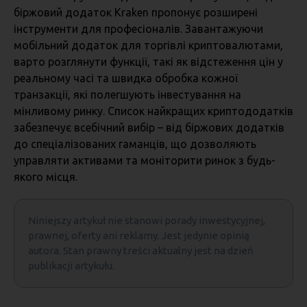
біржовий додаток Kraken пропонує розширені
інструменти для професіоналів. Завантажуючи
мобільний додаток для торгівлі криптовалютами,
варто розглянути функції, такі як відстеження цін у
реальному часі та швидка обробка кожної
транзакції, які полегшують інвестування на
мінливому ринку. Список найкращих криптододатків
забезпечує всебічний вибір – від біржових додатків
до спеціалізованих гаманців, що дозволяють
управляти активами та моніторити ринок з будь-
якого місця.
Niniejszy artykuł nie stanowi porady inwestycyjnej,
prawnej, oferty ani reklamy. Jest jedynie opinią
autora. Stan prawny treści aktualny jest na dzień
publikacji artykułu.