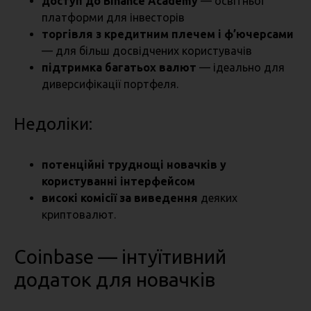
доступ до Binance Academy
— освітньої
платформи для інвесторів
торгівля з кредитним плечем і ф’ючерсами
— для більш досвідчених користувачів
підтримка багатьох валют
— ідеально для
диверсифікації портфеля.
Недоліки:
потенційні труднощі новачків у
користуванні інтерфейсом
високі комісії за виведення
деяких
криптовалют.
Coinbase — інтуїтивний
додаток для новачків