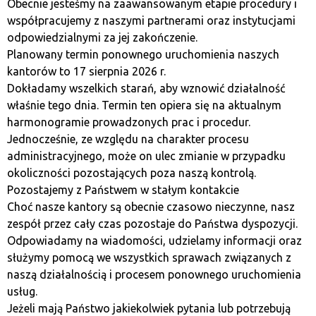
Obecnie jesteśmy na zaawansowanym etapie procedury i
Ключові характеристики
współpracujemy z naszymi partnerami oraz instytucjami
Crypto.com:
odpowiedzialnymi za jej zakończenie.
Planowany termin ponownego uruchomienia naszych
kantorów to 17 sierpnia 2026 r.
картка Visa Crypto.com
– дозволяє витрачати
Dokładamy wszelkich starań, aby wznowić działalność
криптовалюту на покупки
właśnie tego dnia. Termin ten opiera się na aktualnym
привабливий відсоток
при стейкінгу
harmonogramie prowadzonych prac i procedur.
криптовалют
Jednocześnie, ze względu na charakter procesu
доступ до ринків DeFi та NFT
.
administracyjnego, może on ulec zmianie w przypadku
okoliczności pozostających poza naszą kontrolą.
Недоліки:
Pozostajemy z Państwem w stałym kontakcie
Choć nasze kantory są obecnie czasowo nieczynne, nasz
zespół przez cały czas pozostaje do Państwa dyspozycji.
високі комісії за виведення
Odpowiadamy na wiadomości, udzielamy informacji oraz
обмежені інструменти для створення
służymy pomocą we wszystkich sprawach związanych z
графіків
.
naszą działalnością i procesem ponownego uruchomienia
usług.
Додатки для
Jeżeli mają Państwo jakiekolwiek pytania lub potrzebują