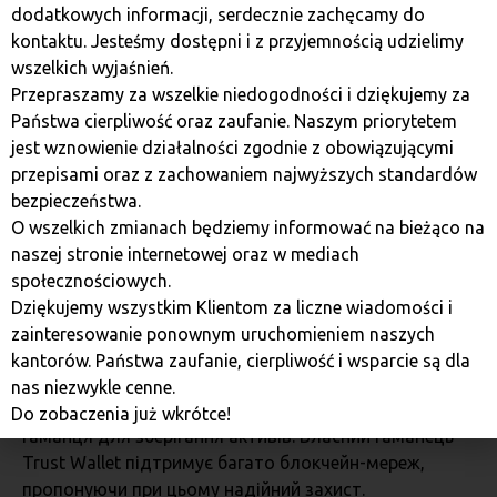
криптовалют для
dodatkowych informacji, serdecznie zachęcamy do
kontaktu. Jesteśmy dostępni i z przyjemnością udzielimy
новачків
wszelkich wyjaśnień.
Przepraszamy za wszelkie niedogodności i dziękujemy za
Państwa cierpliwość oraz zaufanie. Naszym priorytetem
Новачок на крипторинку? Не хвилюйся! Встанови
jest wznowienie działalności zgodnie z obowiązującymi
наступні додатки, і поступово увійдеш у технологію
przepisami oraz z zachowaniem najwyższych standardów
блокчейн!
bezpieczeństwa.
O wszelkich zmianach będziemy informować na bieżąco na
Trust Wallet – універсальний
naszej stronie internetowej oraz w mediach
społecznościowych.
криптовалютний гаманець
Dziękujemy wszystkim Klientom za liczne wiadomości i
zainteresowanie ponownym uruchomieniem naszych
Trust Wallet
підтримує багато блокчейнів, що
kantorów. Państwa zaufanie, cierpliwość i wsparcie są dla
робить його чудовим рішенням для тих, хто починає
nas niezwykle cenne.
свій шлях у криптовалютах і потребує надійного
Do zobaczenia już wkrótce!
гаманця для зберігання активів. Власний гаманець
Trust Wallet підтримує багато блокчейн-мереж,
пропонуючи при цьому надійний захист.