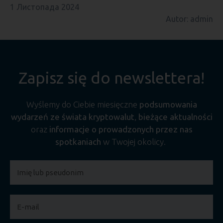
1 Листопада 2024
Autor: admin
Zapisz się do newslettera!
Wyślemy do Ciebie miesięczne
podsumowania
wydarzeń ze świata kryptowalut
,
bieżące aktualności
oraz
informacje o prowadzonych przez nas
spotkaniach
w Twojej okolicy.