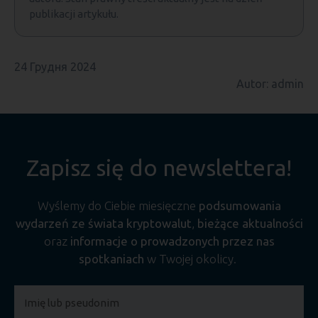
publikacji artykułu.
24 Грудня 2024
Autor: admin
Zapisz się do newslettera!
Wyślemy do Ciebie miesięczne
podsumowania
wydarzeń ze świata kryptowalut
,
bieżące aktualności
oraz
informacje o prowadzonych przez nas
spotkaniach
w Twojej okolicy.