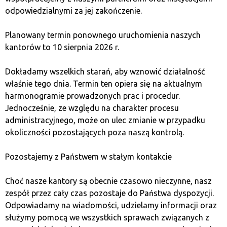
Уникайте передачі криптовалюти
odpowiedzialnymi za jej zakończenie.
безпосередньо з біржі на адресу обмінника.
Якщо у вас є криптовалюта на біржі, перед
Planowany termin ponownego uruchomienia naszych
візитом до обмінника переведіть її на свій
kantorów to 10 sierpnia 2026 r.
приватний гаманець.
Dokładamy wszelkich starań, aby wznowić działalność
Хоча зміни можуть здаватися складними, в
właśnie tego dnia. Termin ten opiera się na aktualnym
результаті ви отримуєте більший контроль над
harmonogramie prowadzonych prac i procedur.
своїми коштами та підвищену фінансову безпеку.
Jednocześnie, ze względu na charakter procesu
Якщо у вас виникнуть будь-які запитання або
administracyjnego, może on ulec zmianie w przypadku
сумніви, не соромтеся звертатися до працівника
okoliczności pozostających poza naszą kontrolą.
обмінника за допомогою.
Pozostajemy z Państwem w stałym kontakcie
Що таке криптовалютний
Choć nasze kantory są obecnie czasowo nieczynne, nasz
гаманець?
zespół przez cały czas pozostaje do Państwa dyspozycji.
Odpowiadamy na wiadomości, udzielamy informacji oraz
służymy pomocą we wszystkich sprawach związanych z
Криптовалютні гаманці — це додатки або пристрої,