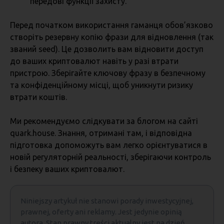
передові функції захисту.
Перед початком використання гаманця обов’язково
створіть резервну копію фрази для відновлення (так
званий seed). Це дозволить вам відновити доступ
до ваших криптовалют навіть у разі втрати
пристрою. Зберігайте ключову фразу в безпечному
та конфіденційному місці, щоб уникнути ризику
втрати коштів.
Ми рекомендуємо слідкувати за блогом на сайті
quark.house. Знання, отримані там, і відповідна
підготовка допоможуть вам легко орієнтуватися в
новій регуляторній реальності, зберігаючи контроль
і безпеку ваших криптовалют.
Niniejszy artykuł nie stanowi porady inwestycyjnej,
prawnej, oferty ani reklamy. Jest jedynie opinią
autora. Stan prawny treści aktualny jest na dzień