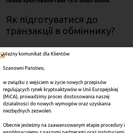
своїми криптовалютами та їх зберіганням.
Як підготуватися до
транзакції в обміннику?
Якщо ви плануєте обмін криптовалюти в
Ważny komunikat dla Klientów
стаціонарному обміннику, пам’ятайте, що кожна
транзакція вимагатиме заповнення відповідної
Szanowni Państwo,
декларації та наявності власного приватного
гаманця. Обмінник зможе відправити криптовалюту
w związku z wejściem w życie nowych przepisów
виключно на ваш приватний гаманець і приймати
regulujących rynek kryptoaktywów w Unii Europejskiej
кошти лише з приватних гаманців.
(MiCA), prowadzimy proces dostosowania naszej
Встановіть вибраний додаток або придбайте
działalności do nowych wymogów oraz uzyskania
фізичний апаратний гаманець.
niezbędnych zezwoleń.
Переконайтеся, що ви маєте повний контроль
над гаманцем (зробіть резервну копію seed-
Obecnie jesteśmy na zaawansowanym etapie procedury i
фрази).
współpracujemy z naszymi partnerami oraz instytucjami