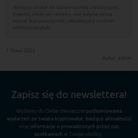
Niniejszy artykuł nie stanowi porady inwestycyjnej,
prawnej, oferty ani reklamy. Jest jedynie opinią
autora. Stan prawny treści aktualny jest na dzień
publikacji artykułu.
1 Січня 2025
Autor: admin
Zapisz się do newslettera!
Wyślemy do Ciebie miesięczne
podsumowania
wydarzeń ze świata kryptowalut
,
bieżące aktualności
oraz
informacje o prowadzonych przez nas
spotkaniach
w Twojej okolicy.