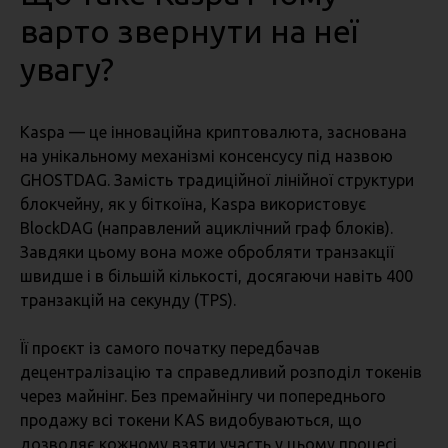
варто звернути на неї
увагу?
Kaspa — це інноваційна криптовалюта, заснована
на унікальному механізмі консенсусу під назвою
GHOSTDAG. Замість традиційної лінійної структури
блокчейну, як у біткоїна, Kaspa використовує
BlockDAG (направлений ациклічний граф блоків).
Завдяки цьому вона може обробляти транзакції
швидше і в більшій кількості, досягаючи навіть 400
транзакцій на секунду (TPS).
Її проєкт із самого початку передбачав
децентралізацію та справедливий розподіл токенів
через майнінг. Без премайнінгу чи попереднього
продажу всі токени KAS видобуваються, що
дозволяє кожному взяти участь у цьому процесі.