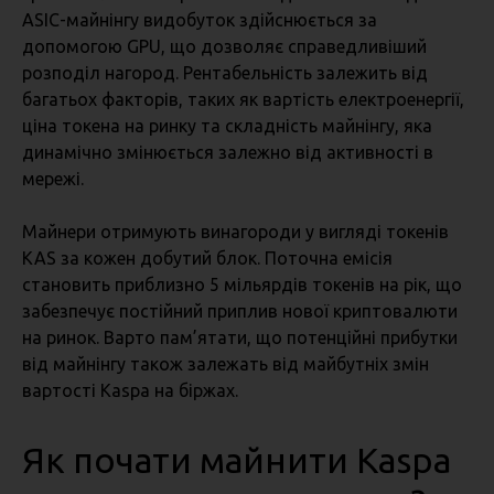
ASIC-майнінгу видобуток здійснюється за
допомогою GPU, що дозволяє справедливіший
розподіл нагород. Рентабельність залежить від
багатьох факторів, таких як вартість електроенергії,
ціна токена на ринку та складність майнінгу, яка
динамічно змінюється залежно від активності в
мережі.
Майнери отримують винагороди у вигляді токенів
KAS за кожен добутий блок. Поточна емісія
становить приблизно 5 мільярдів токенів на рік, що
забезпечує постійний приплив нової криптовалюти
на ринок. Варто пам’ятати, що потенційні прибутки
від майнінгу також залежать від майбутніх змін
вартості Kaspa на біржах.
Як почати майнити Kaspa