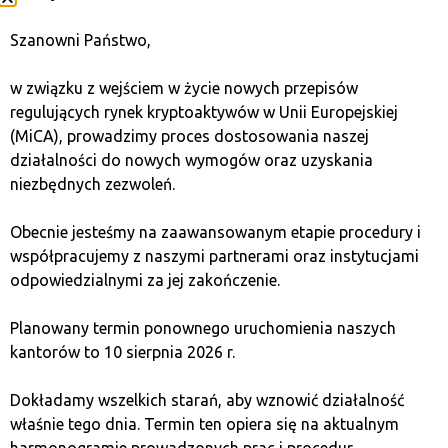
пригоду з майнінгом, Kaspa може бути значно
вигіднішим вибором.
Szanowni Państwo,
w związku z wejściem w życie nowych przepisów
Який майнінговий
regulujących rynek kryptoaktywów w Unii Europejskiej
пристрій варто вибрати
(MiCA), prowadzimy proces dostosowania naszej
działalności do nowych wymogów oraz uzyskania
для KAS?
niezbędnych zezwoleń.
Obecnie jesteśmy na zaawansowanym etapie procedury i
Вибір відповідного обладнання для майнінгу
współpracujemy z naszymi partnerami oraz instytucjami
криптовалюти Kaspa (KAS) — це ключовий крок для
odpowiedzialnymi za jej zakończenie.
досягнення успіху на ринку видобутку. З алгоритмом
KHeavyHash і специфікою блокчейну Kaspa важливо
Planowany termin ponownego uruchomienia naszych
підібрати майнер, який відповідатиме вашим
kantorów to 10 sierpnia 2026 r.
потребам як у продуктивності, так і в
енергоефективності. Нижче ми розглянемо найкращі
Dokładamy wszelkich starań, aby wznowić działalność
варіанти майнерів, доступних на ринку, враховуючи
właśnie tego dnia. Termin ten opiera się na aktualnym
їх технічні параметри, операційні витрати та