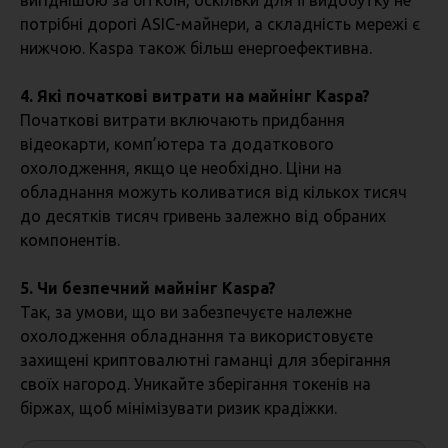
вигіднішою за біткоїн, оскільки для її видобутку не
потрібні дорогі ASIC-майнери, а складність мережі є
нижчою. Kaspa також більш енергоефективна.
4. Які початкові витрати на майнінг Kaspa?
Початкові витрати включають придбання
відеокарти, комп’ютера та додаткового
охолодження, якщо це необхідно. Ціни на
обладнання можуть коливатися від кількох тисяч
до десятків тисяч гривень залежно від обраних
компонентів.
5. Чи безпечний майнінг Kaspa?
Так, за умови, що ви забезпечуєте належне
охолодження обладнання та використовуєте
захищені криптовалютні гаманці для зберігання
своїх нагород. Уникайте зберігання токенів на
біржах, щоб мінімізувати ризик крадіжки.