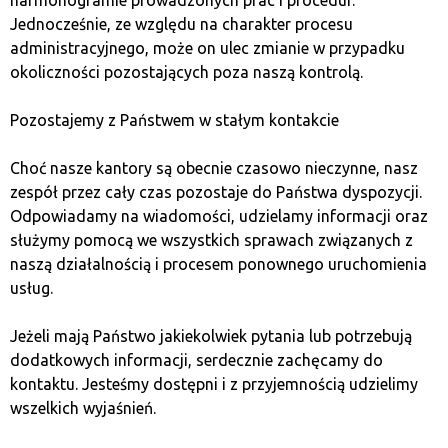
harmonogramie prowadzonych prac i procedur.
потенціал повернення інвестицій.
Jednocześnie, ze względu na charakter procesu
administracyjnego, może on ulec zmianie w przypadku
Bitmain Antminer KS5 Pro – лідер серед майнерів
okoliczności pozostających poza naszą kontrolą.
KASPA
Pozostajemy z Państwem w stałym kontakcie
Bitmain Antminer KS5 Pro — один із найсучасніших
майнерів для видобутку Kaspa, який відзначається
Choć nasze kantory są obecnie czasowo nieczynne, nasz
вражаючою продуктивністю 21Th/s і
zespół przez cały czas pozostaje do Państwa dyspozycji.
енергоефективністю на рівні 150j/Th. При споживанні
Odpowiadamy na wiadomości, udzielamy informacji oraz
енергії всього 3150W KS5 Pro є ідеальним вибором
służymy pomocą we wszystkich sprawach związanych z
для майнерів, які шукають максимальну
naszą działalnością i procesem ponownego uruchomienia
обчислювальну потужність за оптимальних
usług.
експлуатаційних витрат. Оснащений чотирма
вентиляторами, цей майнер ефективно
Jeżeli mają Państwo jakiekolwiek pytania lub potrzebują
справляється з відведенням тепла, що є ключовим
dodatkowych informacji, serdecznie zachęcamy do
для тривалої та стабільної роботи.
kontaktu. Jesteśmy dostępni i z przyjemnością udzielimy
wszelkich wyjaśnień.
Хоча Antminer KS5 Pro є обладнанням преміум-класу
за ціною, його відмінні технічні характеристики та