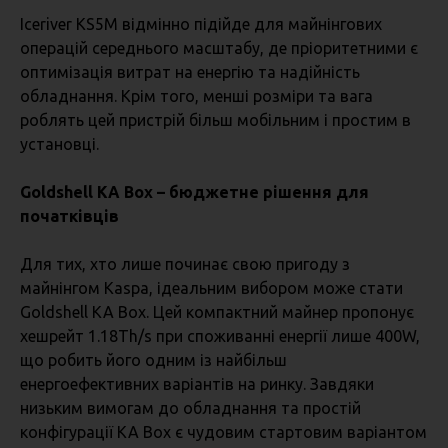
Iceriver KS5M відмінно підійде для майнінгових
операцій середнього масштабу, де пріоритетними є
оптимізація витрат на енергію та надійність
обладнання. Крім того, менші розміри та вага
роблять цей пристрій більш мобільним і простим в
установці.
Goldshell KA Box – бюджетне рішення для
початківців
Для тих, хто лише починає свою пригоду з
майнінгом Kaspa, ідеальним вибором може стати
Goldshell KA Box. Цей компактний майнер пропонує
хешрейт 1.18Th/s при споживанні енергії лише 400W,
що робить його одним із найбільш
енергоефективних варіантів на ринку. Завдяки
низьким вимогам до обладнання та простій
конфігурації KA Box є чудовим стартовим варіантом