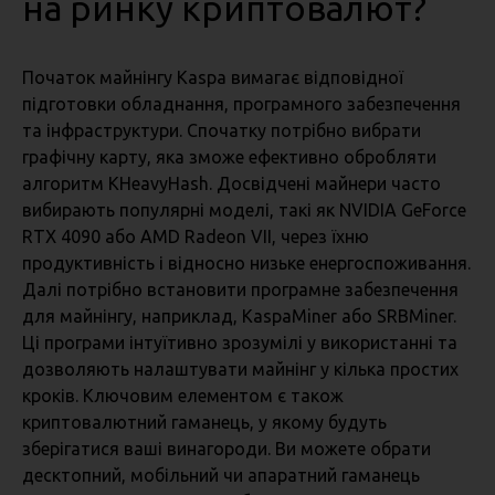
на ринку криптовалют?
Початок майнінгу Kaspa вимагає відповідної
підготовки обладнання, програмного забезпечення
та інфраструктури. Спочатку потрібно вибрати
графічну карту, яка зможе ефективно обробляти
алгоритм KHeavyHash. Досвідчені майнери часто
вибирають популярні моделі, такі як NVIDIA GeForce
RTX 4090 або AMD Radeon VII, через їхню
продуктивність і відносно низьке енергоспоживання.
Далі потрібно встановити програмне забезпечення
для майнінгу, наприклад, KaspaMiner або SRBMiner.
Ці програми інтуїтивно зрозумілі у використанні та
дозволяють налаштувати майнінг у кілька простих
кроків. Ключовим елементом є також
криптовалютний гаманець, у якому будуть
зберігатися ваші винагороди. Ви можете обрати
десктопний, мобільний чи апаратний гаманець