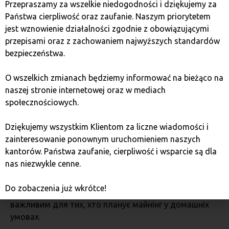
Przepraszamy za wszelkie niedogodności i dziękujemy za
розширена гарантія (180 днів) роблять його
Państwa cierpliwość oraz zaufanie. Naszym priorytetem
інвестицією, гідною уваги. Видобуваючи Kaspa за
jest wznowienie działalności zgodnie z obowiązującymi
допомогою цього пристрою, ви можете
przepisami oraz z zachowaniem najwyższych standardów
розраховувати на стабільний дохід навіть за умов
bezpieczeństwa.
змін ринку.
O wszelkich zmianach będziemy informować na bieżąco na
Iceriver KS5M – надійна альтернатива для
naszej stronie internetowej oraz w mediach
вимогливих користувачів
społecznościowych.
Якщо вас цікавлять нижчі початкові витрати, але ви
Dziękujemy wszystkim Klientom za liczne wiadomości i
все ж шукаєте продуктивний майнер, варто
zainteresowanie ponownym uruchomieniem naszych
розглянути Iceriver KS5M. Ця модель пропонує
kantorów. Państwa zaufanie, cierpliwość i wsparcie są dla
хешрейт на рівні 15Th/s при споживанні енергії
nas niezwykle cenne.
3400W. Хоча енергоефективність (226.67j/Th) дещо
нижча, ніж у KS5 Pro, пристрій вирізняється міцною
Do zobaczenia już wkrótce!
конструкцією і тихішою роботою, що може бути
важливим для тих, хто планує майнінг у домашніх
умовах.