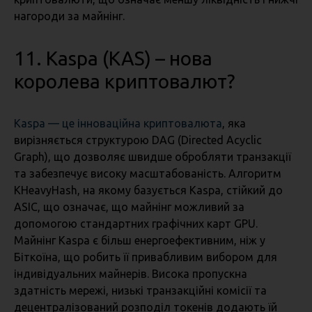
нагороди за майнінг.
11. Kaspa (KAS)
– нова
королева криптовалют?
Kaspa — це інноваційна криптовалюта
, яка
вирізняється структурою DAG (Directed Acyclic
Graph), що дозволяє швидше обробляти транзакції
та забезпечує високу масштабованість. Алгоритм
KHeavyHash, на якому базується Kaspa, стійкий до
ASIC, що означає, що майнінг можливий за
допомогою стандартних графічних карт GPU.
Майнінг Kaspa є більш енергоефективним, ніж у
Біткоїна, що робить її привабливим вибором для
індивідуальних майнерів. Висока пропускна
здатність мережі, низькі транзакційні комісії та
децентралізований розподіл токенів додають їй