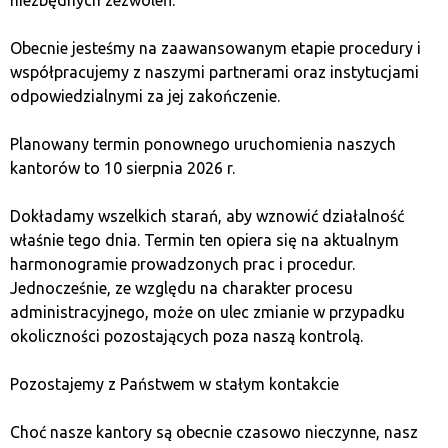
зумовлена соціальними мережами та підтримкою
відомих осіб, таких як Ілон Маск, робить цю
Obecnie jesteśmy na zaawansowanym etapie procedury i
криптовалюту перспективною для майбутнього.
współpracujemy z naszymi partnerami oraz instytucjami
Dogecoin є гарним вибором для майнерів, які
odpowiedzialnymi za jej zakończenie.
шукають криптовалюту з широким застосуванням
та сильною спільнотою.
Planowany termin ponownego uruchomienia naszych
kantorów to 10 sierpnia 2026 r.
6. Ethereum Classic (ETC)
Dokładamy wszelkich starań, aby wznowić działalność
właśnie tego dnia. Termin ten opiera się na aktualnym
Ethereum Classic — це хардфорк Ethereum, який
harmonogramie prowadzonych prac i procedur.
зберігає традиційний механізм Proof of Work.
Jednocześnie, ze względu na charakter procesu
Майнінг ETC можливий як за допомогою GPU, так і
administracyjnego, może on ulec zmianie w przypadku
ASIC, що робить його доступним для широкого кола
okoliczności pozostających poza naszą kontrolą.
майнерів. ETC пропонує привабливі нагороди за
майнінг і меншу складність порівняно з Ethereum, що
Pozostajemy z Państwem w stałym kontakcie
привертає нових учасників. Проте варто пам’ятати,
що ETC є менш популярним, ніж Ethereum, що може
Choć nasze kantory są obecnie czasowo nieczynne, nasz
впливати на ліквідність ринку.