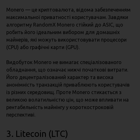
Monero — це криптовалюта, відома забезпеченням
максимальної приватності користувачам. Завдяки
алгоритму RandomX Monero стійкий до ASIC, що
робить його ідеальним вибором для домашніх
майнерів, які можуть використовувати процесори
(CPU) або графічні карти (GPU).
Видобуток Monero не вимагає спеціалізованого
обладнання, що означає нижчі початкові витрати.
Його децентралізований характер та висока
анонімність транзакцій приваблюють користувачів
із різних середовищ. Проте Monero стикається з
великою волатильністю цін, що може впливати на
рентабельність майнінгу у короткостроковій
перспективі.
3. Litecoin (LTC)