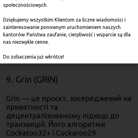
Dash пропонує швидкі транзакції та передові функції
społecznościowych.
приватності. Завдяки нижчій конкуренції, ніж у
Біткоїна, Dash є доступним для майнерів із меншим
Dziękujemy wszystkim Klientom za liczne wiadomości i
досвідом. Майнінг DASH можна почати за
zainteresowanie ponownym uruchomieniem naszych
допомогою CPU або GPU, але ASIC забезпечує кращі
kantorów. Państwa zaufanie, cierpliwość i wsparcie są dla
результати. Dash є стабільним проєктом із гарною
nas niezwykle cenne.
репутацією, що робить його цікавою альтернативою
для тих, хто шукає заміну більш популярним
Do zobaczenia już wkrótce!
криптовалютам.
9. Grin (GRIN)
Grin — це проєкт, зосереджений на
приватності та
децентралізованому підході до
транзакцій. Його алгоритми
Cockatoo32+ і Cuckaroo29