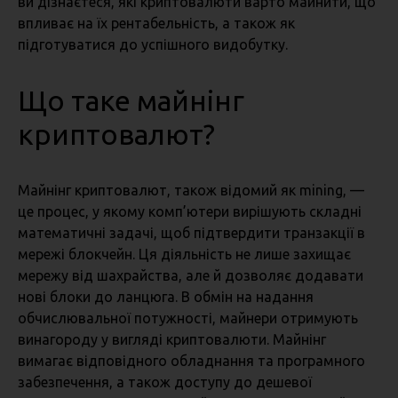
ви дізнаєтеся, які криптовалюти варто майнити, що
впливає на їх рентабельність, а також як
підготуватися до успішного видобутку.
Що таке майнінг
криптовалют?
Майнінг криптовалют, також відомий як mining, —
це процес, у якому комп’ютери вирішують складні
математичні задачі, щоб підтвердити транзакції в
мережі блокчейн. Ця діяльність не лише захищає
мережу від шахрайства, але й дозволяє додавати
нові блоки до ланцюга. В обмін на надання
обчислювальної потужності, майнери отримують
винагороду у вигляді криптовалюти. Майнінг
вимагає відповідного обладнання та програмного
забезпечення, а також доступу до дешевої