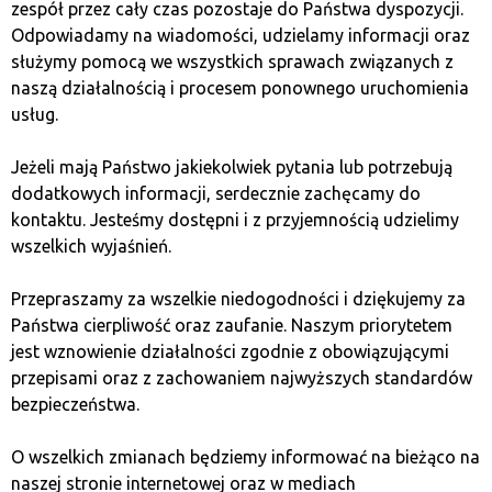
zespół przez cały czas pozostaje do Państwa dyspozycji.
Odpowiadamy na wiadomości, udzielamy informacji oraz
7. Ravencoin (RVN)
służymy pomocą we wszystkich sprawach związanych z
naszą działalnością i procesem ponownego uruchomienia
usług.
Ravencoin створено для швидкого трансферу
цифрових активів. Завдяки алгоритму KAWPOW RVN
Jeżeli mają Państwo jakiekolwiek pytania lub potrzebują
стійкий до ASIC, що дозволяє майнінг за допомогою
dodatkowych informacji, serdecznie zachęcamy do
CPU і GPU. Ravencoin є ідеальним вибором для
kontaktu. Jesteśmy dostępni i z przyjemnością udzielimy
домашніх майнерів, які лише починають знайомство
wszelkich wyjaśnień.
з майнінгом. Проте варто пам’ятати, що RVN
характеризується високою волатильністю цін, що
Przepraszamy za wszelkie niedogodności i dziękujemy za
може впливати на рентабельність у
Państwa cierpliwość oraz zaufanie. Naszym priorytetem
короткостроковій перспективі. Сильна підтримка
jest wznowienie działalności zgodnie z obowiązującymi
спільноти додає довіри до цього проєкту.
przepisami oraz z zachowaniem najwyższych standardów
bezpieczeństwa.
8. Dash (DASH)
O wszelkich zmianach będziemy informować na bieżąco na
naszej stronie internetowej oraz w mediach