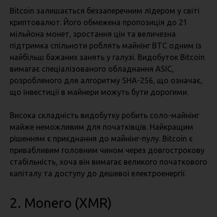
Bitcoin залишається беззаперечним лідером у світі
криптовалют. Його обмежена пропозиція до 21
мільйона монет, зростання цін та величезна
підтримка спільноти роблять майнінг BTC одним із
найбільш бажаних занять у галузі. Видобуток Bitcoin
вимагає спеціалізованого обладнання ASIC,
розробленого для алгоритму SHA-256, що означає,
що інвестиції в майнери можуть бути дорогими.
Висока складність видобутку робить соло-майнінг
майже неможливим для початківців. Найкращим
рішенням є приєднання до майнінг-пулу. Bitcoin є
привабливим головним чином через довгострокову
стабільність, хоча він вимагає великого початкового
капіталу та доступу до дешевої електроенергії.
2. Monero (XMR)