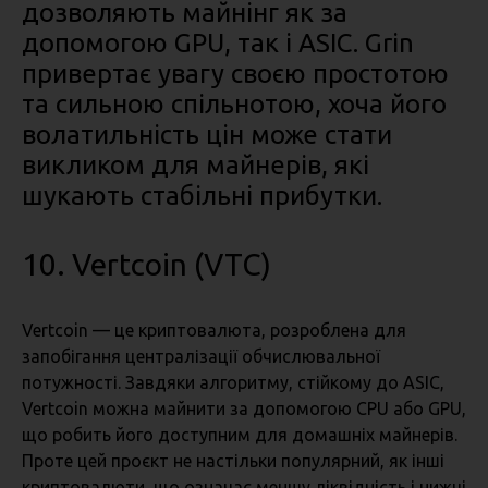
дозволяють майнінг як за
допомогою GPU, так і ASIC. Grin
привертає увагу своєю простотою
та сильною спільнотою, хоча його
волатильність цін може стати
викликом для майнерів, які
шукають стабільні прибутки.
10. Vertcoin (VTC)
Vertcoin — це криптовалюта, розроблена для
запобігання централізації обчислювальної
потужності. Завдяки алгоритму, стійкому до ASIC,
Vertcoin можна майнити за допомогою CPU або GPU,
що робить його доступним для домашніх майнерів.
Проте цей проєкт не настільки популярний, як інші
криптовалюти, що означає меншу ліквідність і нижчі