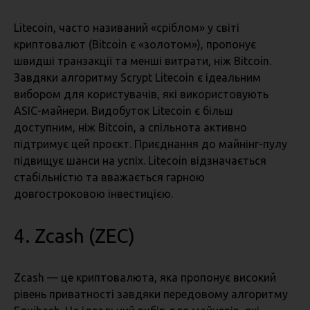
Litecoin, часто називаний «сріблом» у світі
криптовалют (Bitcoin є «золотом»), пропонує
швидші транзакції та менші витрати, ніж Bitcoin.
Завдяки алгоритму Scrypt Litecoin є ідеальним
вибором для користувачів, які використовують
ASIC-майнери. Видобуток Litecoin є більш
доступним, ніж Bitcoin, а спільнота активно
підтримує цей проєкт. Приєднання до майнінг-пулу
підвищує шанси на успіх. Litecoin відзначається
стабільністю та вважається гарною
довгостроковою інвестицією.
4. Zcash (ZEC)
Zcash — це криптовалюта, яка пропонує високий
рівень приватності завдяки передовому алгоритму