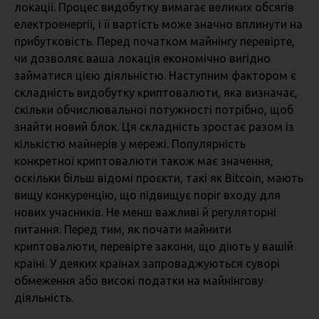
локації. Процес видобутку вимагає великих обсягів
електроенергії, і її вартість може значно вплинути на
прибутковість. Перед початком майнінгу перевірте,
чи дозволяє ваша локація економічно вигідно
займатися цією діяльністю. Наступним фактором є
складність видобутку криптовалюти, яка визначає,
скільки обчислювальної потужності потрібно, щоб
знайти новий блок. Ця складність зростає разом із
кількістю майнерів у мережі. Популярність
конкретної криптовалюти також має значення,
оскільки більш відомі проєкти, такі як Bitcoin, мають
вищу конкуренцію, що підвищує поріг входу для
нових учасників. Не менш важливі й регуляторні
питання. Перед тим, як почати майнити
криптовалюти, перевірте закони, що діють у вашій
країні. У деяких країнах запроваджуються суворі
обмеження або високі податки на майнінгову
діяльність.