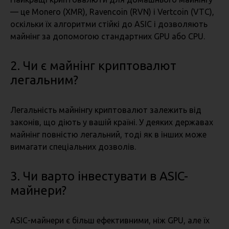
— це Monero (XMR), Ravencoin (RVN) і Vertcoin (VTC),
оскільки їх алгоритми стійкі до ASIC і дозволяють
майнінг за допомогою стандартних GPU або CPU.
2. Чи є майнінг криптовалют
легальним?
Легальність майнінгу криптовалют залежить від
законів, що діють у вашій країні. У деяких державах
майнінг повністю легальний, тоді як в інших може
вимагати спеціальних дозволів.
3. Чи варто інвестувати в ASIC-
майнери?
ASIC-майнери є більш ефективними, ніж GPU, але їх