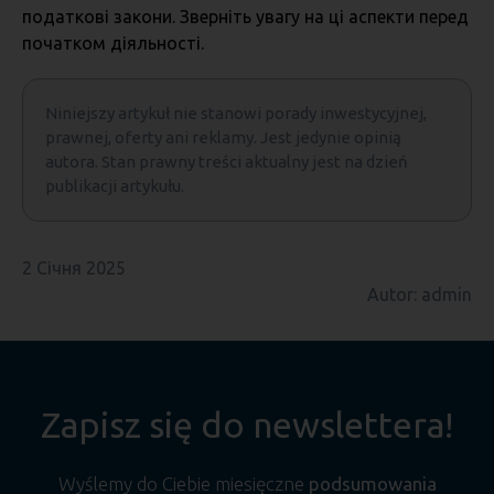
податкові закони. Зверніть увагу на ці аспекти перед
початком діяльності.
Niniejszy artykuł nie stanowi porady inwestycyjnej,
prawnej, oferty ani reklamy. Jest jedynie opinią
autora. Stan prawny treści aktualny jest na dzień
publikacji artykułu.
2 Січня 2025
Autor: admin
Zapisz się do newslettera!
Wyślemy do Ciebie miesięczne
podsumowania