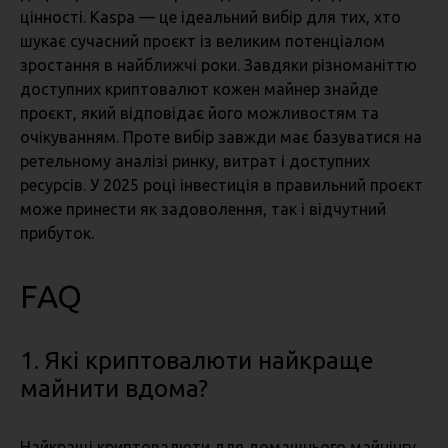
цінності. Kaspa — це ідеальний вибір для тих, хто
шукає сучасний проєкт із великим потенціалом
зростання в найближчі роки. Завдяки різноманіттю
доступних криптовалют кожен майнер знайде
проєкт, який відповідає його можливостям та
очікуванням. Проте вибір завжди має базуватися на
ретельному аналізі ринку, витрат і доступних
ресурсів. У 2025 році інвестиція в правильний проєкт
може принести як задоволення, так і відчутний
прибуток.
FAQ
1. Які криптовалюти найкраще
майнити вдома?
Найкращі криптовалюти для домашнього майнінгу