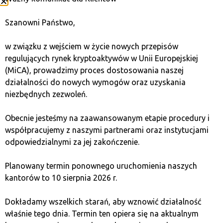
Szanowni Państwo,
w związku z wejściem w życie nowych przepisów
regulujących rynek kryptoaktywów w Unii Europejskiej
(MiCA), prowadzimy proces dostosowania naszej
działalności do nowych wymogów oraz uzyskania
niezbędnych zezwoleń.
Obecnie jesteśmy na zaawansowanym etapie procedury i
współpracujemy z naszymi partnerami oraz instytucjami
odpowiedzialnymi za jej zakończenie.
У мережі обмінних пунктів Bitcoin
Planowany termin ponownego uruchomienia naszych
kantorów to 10 sierpnia 2026 r.
Quark
ви зможете швидко, без
зайвих формальностей, безпечно та
Dokładamy wszelkich starań, aby wznowić działalność
анонімно обміняти криптовалюту на
właśnie tego dnia. Termin ten opiera się na aktualnym
злоті на всій території Польщі.