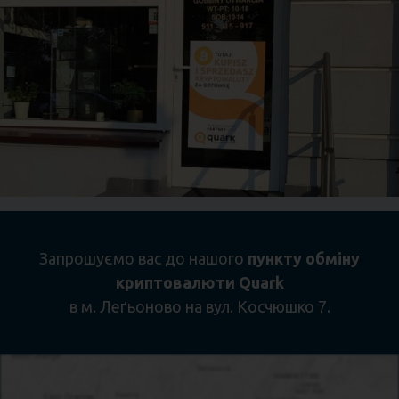
Запрошуємо вас до нашого
пункту обміну
криптовалюти Quark
в м. Леґьоново на вул. Косчюшко 7.