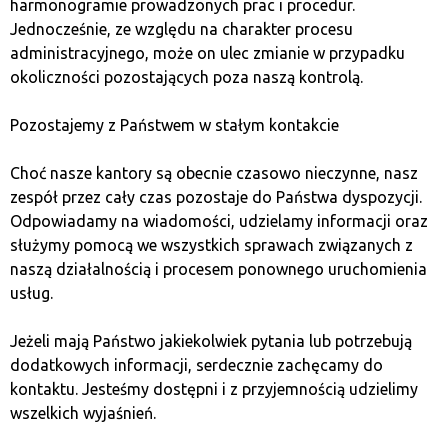
harmonogramie prowadzonych prac i procedur.
Jednocześnie, ze względu na charakter procesu
administracyjnego, może on ulec zmianie w przypadku
okoliczności pozostających poza naszą kontrolą.
Простий обмін
Pozostajemy z Państwem w stałym kontakcie
У мережі Quark вам не потрібно
завчасно домовлятися про обмін!
Choć nasze kantory są obecnie czasowo nieczynne, nasz
Щоб здійснити купівлю або продажу
zespół przez cały czas pozostaje do Państwa dyspozycji.
криптовалют, достатньо звернутися
Odpowiadamy na wiadomości, udzielamy informacji oraz
до одного з наших пунктів обміну
służymy pomocą we wszystkich sprawach związanych z
Bitcoin, що розташовані в багатьох
naszą działalnością i procesem ponownego uruchomienia
містах Польщі. Ми гарантуємо швидкий
usług.
та безпечний обмін за вигідними
умовами.
Jeżeli mają Państwo jakiekolwiek pytania lub potrzebują
dodatkowych informacji, serdecznie zachęcamy do
Анонімність
kontaktu. Jesteśmy dostępni i z przyjemnością udzielimy
wszelkich wyjaśnień.
Ми не збираємо та не зберігаємо