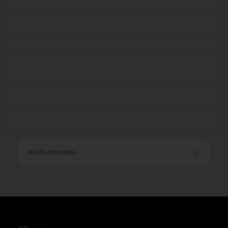
Як відбувається процес обміну криптовалюти?
Що мені потрібно для здійснення транзакції?
Чи можу я здійснити операцію на будь-яку суму?
Чи можу я здійснити транзакцію в будь-який
час?
Що таке обмінний пункт криптовалют?
Чи безпечно користуватися обмінними
пунктами?
NOTA PRAWNA