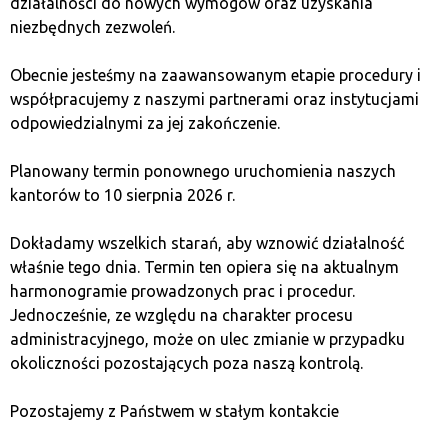
działalności do nowych wymogów oraz uzyskania
«финансовый консультант» помогает ей в процессе
niezbędnych zezwoleń.
«инвестирования». Мошенники используют
различные техники манипулирования, чтобы
Obecnie jesteśmy na zaawansowanym etapie procedury i
убедить жертву установить на своем компьютере
współpracujemy z naszymi partnerami oraz instytucjami
программы, которые позволяют им удаленный
odpowiedzialnymi za jej zakończenie.
доступ, включая данные для входа в интернет-
банкинг.
Planowany termin ponownego uruchomienia naszych
kantorów to 10 sierpnia 2026 r.
Жертвы обычно осознают, что стали объектом
мошенничества, когда пытаются снять «прибыль» и
Dokładamy wszelkich starań, aby wznowić działalność
получают указание сделать дополнительные
właśnie tego dnia. Termin ten opiera się na aktualnym
взносы. Иногда мошенники, чтобы сбить жертву с
harmonogramie prowadzonych prac i procedur.
толку, устанавливают ей настоящий кошелек и
Jednocześnie, ze względu na charakter procesu
отправляют на него фальшивые токены.
administracyjnego, może on ulec zmianie w przypadku
okoliczności pozostających poza naszą kontrolą.
Будьте осторожны с
Pozostajemy z Państwem w stałym kontakcie
фальшивыми токенами