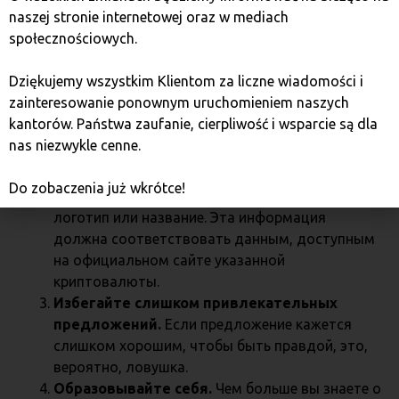
связанного с фальшивыми токенами, следует
naszej stronie internetowej oraz w mediach
соблюдать несколько простых правил:
społecznościowych.
Покупайте только на доверенных биржах.
Большинство известных бирж криптовалют
Dziękujemy wszystkim Klientom za liczne wiadomości i
имеют продвинутые системы проверки,
zainteresowanie ponownym uruchomieniem naszych
которые предотвращают продажу фальшивых
kantorów. Państwa zaufanie, cierpliwość i wsparcie są dla
токенов.
nas niezwykle cenne.
Тщательно проверьте данные токена.
Перед совершением транзакции проверьте
Do zobaczenia już wkrótce!
детали токена, такие как адрес контракта,
логотип или название. Эта информация
должна соответствовать данным, доступным
на официальном сайте указанной
криптовалюты.
Избегайте слишком привлекательных
предложений.
Если предложение кажется
слишком хорошим, чтобы быть правдой, это,
вероятно, ловушка.
Образовывайте себя.
Чем больше вы знаете о