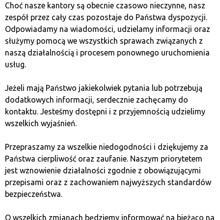
Choć nasze kantory są obecnie czasowo nieczynne, nasz
zespół przez cały czas pozostaje do Państwa dyspozycji.
Одним из новейших способов мошенничества на
Odpowiadamy na wiadomości, udzielamy informacji oraz
рынке криптовалют является создание фальшивых
służymy pomocą we wszystkich sprawach związanych z
токенов с названиями известных криптовалют,
naszą działalnością i procesem ponownego uruchomienia
таких как USDT (tether). К сожалению, многие люди
usług.
даже не осознают этой угрозы.
Jeżeli mają Państwo jakiekolwiek pytania lub potrzebują
Фальшивые токены — это единицы цифровой
dodatkowych informacji, serdecznie zachęcamy do
валюты, которые выглядят и действуют как
kontaktu. Jesteśmy dostępni i z przyjemnością udzielimy
настоящие, но являются бесценными. Мошенники
wszelkich wyjaśnień.
создают их на платформах блокчейн, таких как
Ethereum, используя их технологию для
Przepraszamy za wszelkie niedogodności i dziękujemy za
клонирования внешнего вида и названия настоящих
Państwa cierpliwość oraz zaufanie. Naszym priorytetem
криптовалют. В результате невнимательный взгляд
jest wznowienie działalności zgodnie z obowiązującymi
может не заметить разницы между настоящим и
przepisami oraz z zachowaniem najwyższych standardów
фальшивым токеном.
bezpieczeństwa.
Чтобы защитить себя от мошенничества,
O wszelkich zmianach będziemy informować na bieżąco na