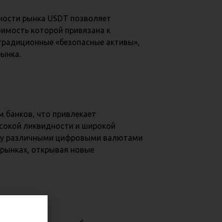
ности рынка USDT позволяет
оимость которой привязана к
 традиционные «безопасные активы»,
ынка.
 банков, что привлекает
сокой ликвидности и широкой
жду различными цифровыми валютами
х рынках, открывая новые