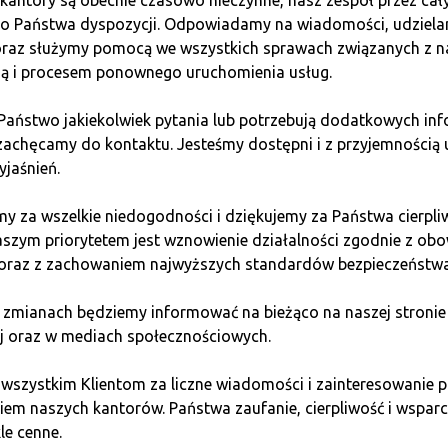
o-Peer)
kantory są obecnie czasowo nieczynne, nasz zespół przez cał
do Państwa dyspozycji. Odpowiadamy na wiadomości, udziel
 oraz służymy pomocą we wszystkich sprawach związanych z n
oins или Paxful, можно покупать Tether напрямую у други
ią i procesem ponownego uruchomienia usług.
сторожности при выборе продавца.
 Państwo jakiekolwiek pytania lub potrzebują dodatkowych inf
zachęcamy do kontaktu. Jesteśmy dostępni i z przyjemnością 
yjaśnień.
ая сделка между покупателем и продавцом.
 банковские переводы, мобильные платежи, электронные
y za wszelkie niedogodności i dziękujemy za Państwa cierpli
ормы предлагают систему рейтингов, что помогает выб
aszym priorytetem jest wznowienie działalności zgodnie z ob
с мошенниками, поэтому всегда обращайте внимание на 
 oraz z zachowaniem najwyższych standardów bezpieczeństwa
нники
 zmianach będziemy informować na bieżąco na naszej stronie
j oraz w mediach społecznościowych.
всё более популярными как безопасные и быстрые места 
 wszystkim Klientom za liczne wiadomości i zainteresowani
цедур, что делает процесс покупки простым и доступным
em naszych kantorów. Państwa zaufanie, cierpliwość i wsparci
le cenne.