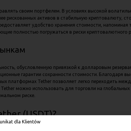
равлять своим портфелем. В условиях высокой волатиль
лее рискованных активов в стабильную криптовалюту, ст
предоставляет удобство хранения стоимости, напоминая
ающие полностью погружаться в риски криптовалютного р
рынкам
ьность, обусловленную привязкой к долларовым резервам
ционные гарантии сохранности стоимости. Благодаря вы
вых платформах Tether позволяет легко переходить ме
о, Tether можно использовать для торговли на глобальны
мальном риске.
ther (USDT)?
nikat dla Klientów