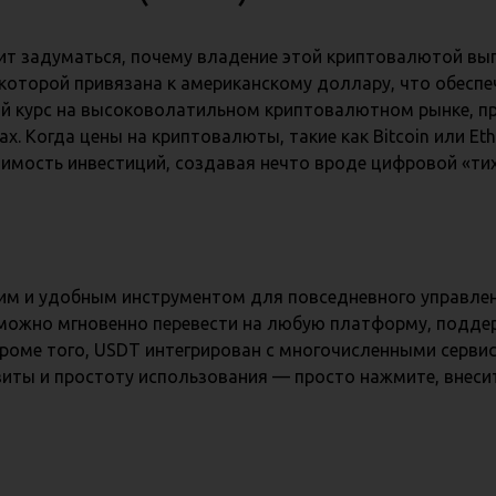
оит задуматься, почему владение этой криптовалютой вы
 которой привязана к американскому доллару, что обесп
й курс на высоковолатильном криптовалютном рынке, пр
. Когда цены на криптовалюты, такие как Bitcoin или Eth
оимость инвестиций, создавая нечто вроде цифровой «тих
ким и удобным инструментом для повседневного управл
r можно мгновенно перевести на любую платформу, подд
Кроме того, USDT интегрирован с многочисленными серв
иты и простоту использования — просто нажмите, внесите