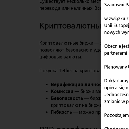
Существует несколько мест, где можно 
Szanowni P
перевода или наличных. Все доступные
w związku z
Криптовалютные бирж
Unii Europe
nowych wym
Криптовалютные биржи — это самое попу
Obecnie je
позволяют безопасно и удобно покупат
partnerami 
цифровые валюты.
Planowany t
Покупка Tether на криптовалютной бирж
Dokładamy w
Верификация личности
— обычно 
opiera się 
Комиссии
— биржи взимают транза
Jednocześni
Безопасность
— биржи относитель
zmianie w p
криптовалют на бирже связано с р
Гибкость
— можно приобрести USDT
Pozostajem