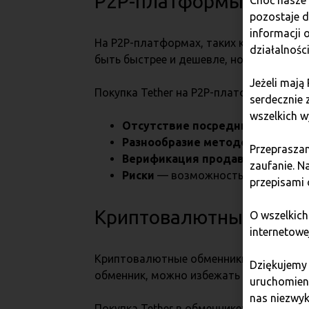
P2P-платформы (Peer-t
Choć nasze 
pozostaje 
informacji
На P2P-платформах, таких как LocalBitc
działalnośc
быть быстрее и дешевле, но требует о
Jeżeli mają
Покупка Tether на P2P-платформах:
serdecznie 
wszelkich w
Отсутствие посредников
— прям
Разнообразие методов оплаты
—
Przepraszam
Верификация продавцов
— платф
zaufanie. N
Риски
— возможность столкнуться 
przepisami
Криптовалютные обме
O wszelkich
internetowe
Криптовалютные обменники становятся 
Dziękujemy
обменник, можно избежать сложных про
uruchomieni
nas niezwyk
Покупка Tether в обменнике: