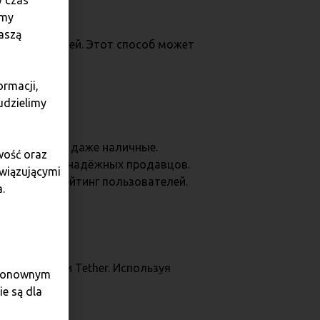
y czas
amy
aszą
х пользователей. Этот способ может
ormacji,
udzielimy
 кошельки и даже наличные.
wość oraz
ирать более надёжных продавцов.
owiązującymi
отзывы и рейтинг пользователей.
.
для покупки Tether. Используя
e ponownym
 для всех.
e są dla