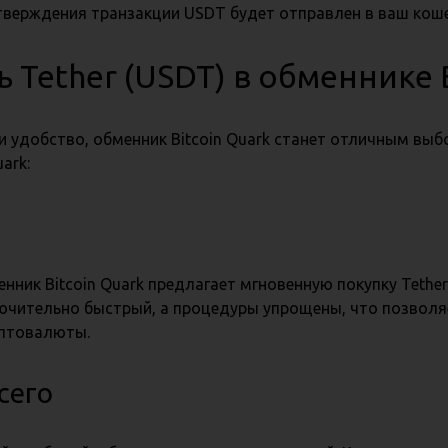
верждения транзакции USDT будет отправлен в ваш коше
 Tether (USDT) в обменнике B
и удобство, обменник Bitcoin Quark станет отличным выб
ark:
ик Bitcoin Quark предлагает мгновенную покупку Tether
лючительно быстрый, а процедуры упрощены, что позволя
иптовалюты.
сего