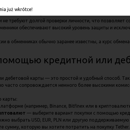
ia już wkrótce!
ых способов приобрести
USDT
.
 не требуют долгой проверки личности, что позволяет с
енники обеспечивают высокий уровень защиты и исключа
и в обменниках обычно заранее известны, а курс обмена
с помощью кредитной или де
ли дебетовой карты — это простой и удобный способ. Та
но часто сопровождается немного более высокими комис
ю карты:
латформе (например, Binance, Bitfinex или в криптовалют
риптовалют
— выберите вариант покупки с помощью кред
жно выбрать USD, EUR, PLN или другую поддерживаемую
е сумму, которую вы хотите потратить на покупку Tether.