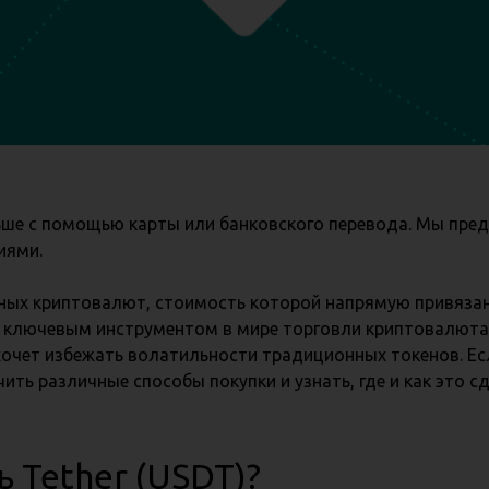
Польше с помощью карты или банковского перевода. Мы пр
иями.
рных криптовалют, стоимость которой напрямую привяза
л ключевым инструментом в мире торговли криптовалют
очет избежать волатильности традиционных токенов. Есл
чить различные способы покупки и узнать, где и как это с
 Tether (USDT)?