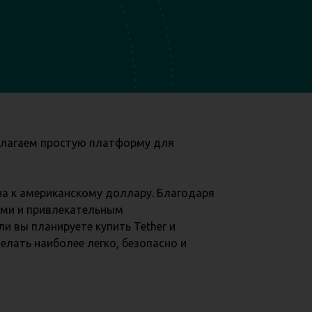
едлагаем простую платформу для
на к американскому доллару. Благодаря
ами и привлекательным
и вы планируете купить Tether и
делать наиболее легко, безопасно и