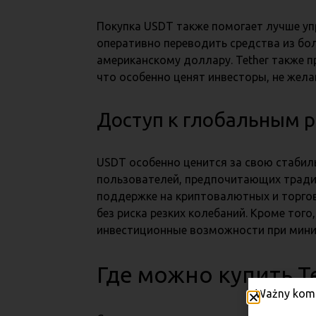
Покупка USDT также помогает лучше уп
оперативно переводить средства из бо
американскому доллару. Tether также 
что особенно ценят инвесторы, не жел
Доступ к глобальным 
USDT особенно ценится за свою стабил
пользователей, предпочитающих тради
поддержке на криптовалютных и торго
без риска резких колебаний. Кроме тог
инвестиционные возможности при мини
Где можно купить Te
Ważny komu