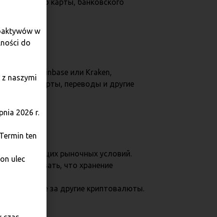
ти с помощью карты, банковского
toaktywów w
lności do
inance, Coinbase или Kraken,
 z naszymi
нковские карты, переводы и другие
nia 2026 r.
 Termin ten
льких часов.
латы и текущих рыночных условий.
on ulec
ию и учитывать, что хранение
PLN, а также за другие криптовалюты.