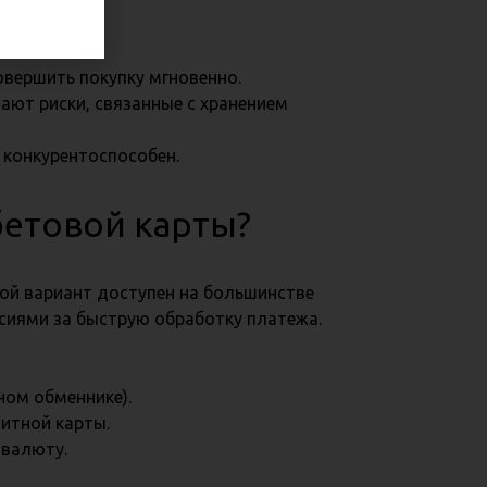
овершить покупку мгновенно.
ют риски, связанные с хранением
 конкурентоспособен.
бетовой карты?
кой вариант доступен на большинстве
сиями за быструю обработку платежа.
ном обменнике).
итной карты.
 валюту.