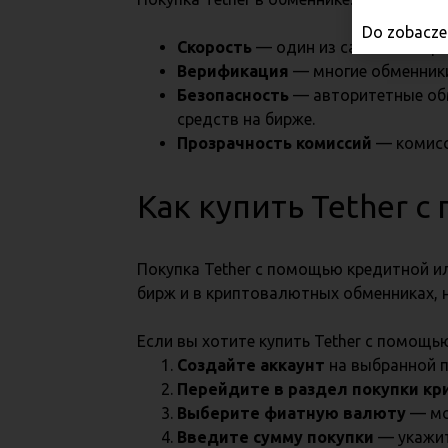
Do zobaczen
Скорость
— один из самых быстр
Верификация
— многие обменники
Безопасность
— авторитетные обм
средств на бирже.
Прозрачность комиссий
— комисси
Как купить Tether 
Покупка Tether с помощью кредитной и
бирж и в криптовалютных обменниках, 
Если вы хотите купить Tether с помощь
Создайте аккаунт
на выбранной п
Перейдите в раздел покупки к
Выберите фиатную валюту
— мо
Введите сумму покупки
— укажит