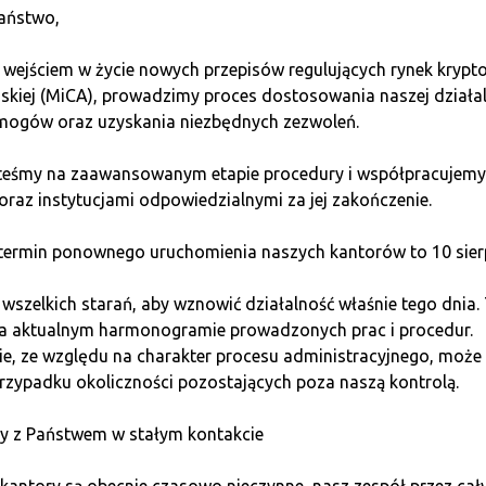
без проблем купить Tether. В Польше его можно приобрес
aństwo,
 варианты мы подробно описали ниже.
 wejściem w życie nowych przepisów regulujących rynek kryp
и
jskiej (MiCA), prowadzimy proces dostosowania naszej działa
ogów oraz uzyskania niezbędnych zezwoleń.
лярное место для покупки Tether. Такие платформы, как B
steśmy na zaawansowanym etapie procedury i współpracujemy
ь USDT, используя различные методы оплаты, включая ба
oraz instytucjami odpowiedzialnymi za jej zakończenie.
ermin ponownego uruchomienia naszych kantorów to 10 sierp
е:
szelkich starań, aby wznowić działalność właśnie tego dnia.
требуется и может занять от нескольких минут до неско
na aktualnym harmonogramie prowadzonych prac i procedur.
кционные сборы, размер которых зависит от способа оп
e, ze względu na charakter procesu administracyjnego, może 
но безопасны, но стоит обратить внимание на их репутац
rzypadku okoliczności pozostających poza naszą kontrolą.
иском кибератак.
 за различные фиатные валюты, такие как USD, EUR или 
y z Państwem w stałym kontakcie