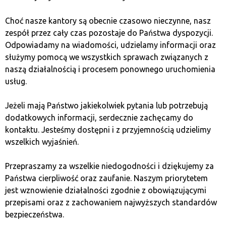
Avalanche (AVAX)
Choć nasze kantory są obecnie czasowo nieczynne, nasz
zespół przez cały czas pozostaje do Państwa dyspozycji.
Odpowiadamy na wiadomości, udzielamy informacji oraz
Avalanche получила признание благодаря своей
służymy pomocą we wszystkich sprawach związanych z
способности обрабатывать тысячи транзакций в
naszą działalnością i procesem ponownego uruchomienia
секунду при низких затратах. Уникальный механизм
usług.
консенсуса Avalanche делает сеть не только
быстрой, но и энергоэффективной. Это идеальное
Jeżeli mają Państwo jakiekolwiek pytania lub potrzebują
решение для предприятий и проектов DeFi, которым
dodatkowych informacji, serdecznie zachęcamy do
нужны масштабируемые и эффективные решения.
kontaktu. Jesteśmy dostępni i z przyjemnością udzielimy
Партнёрства с крупными игроками в финансовой
wszelkich wyjaśnień.
индустрии и развитие децентрализованных
приложений могут ещё больше укрепить позиции
Przepraszamy za wszelkie niedogodności i dziękujemy za
этого проекта на рынке. Если вы ищете инвестицию
Państwa cierpliwość oraz zaufanie. Naszym priorytetem
в технологически продвинутую платформу,
jest wznowienie działalności zgodnie z obowiązującymi
Avalanche может быть интересным вариантом.
przepisami oraz z zachowaniem najwyższych standardów
bezpieczeństwa.