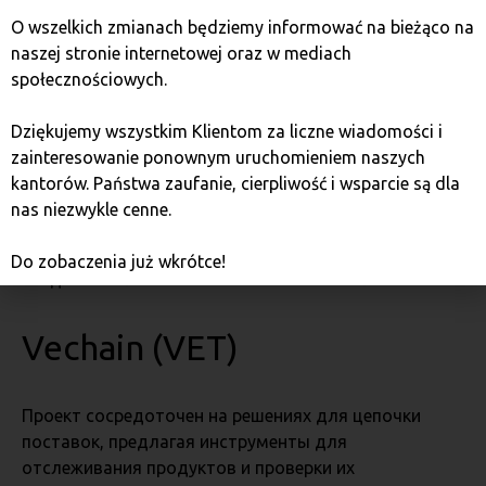
Cosmos (ATOM)
O wszelkich zmianach będziemy informować na bieżąco na
naszej stronie internetowej oraz w mediach
Cosmos стремится создать экосистему,
społecznościowych.
объединяющую различные блокчейны и
обеспечивающую их взаимодействие и обмен
Dziękujemy wszystkim Klientom za liczne wiadomości i
данными. Его модель «Интернета блокчейнов»
zainteresowanie ponownym uruchomieniem naszych
привлекает разработчиков, которым нужны
kantorów. Państwa zaufanie, cierpliwość i wsparcie są dla
инструменты для создания масштабируемых и
nas niezwykle cenne.
совместимых приложений. Это отличный выбор для
инвесторов, заинтересованных в участии в
Do zobaczenia już wkrótce!
создании более связанной экосистемы блокчейнов.
Vechain (VET)
Проект сосредоточен на решениях для цепочки
поставок, предлагая инструменты для
отслеживания продуктов и проверки их