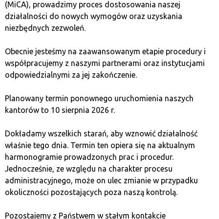
может быть подходящим выбором.
(MiCA), prowadzimy proces dostosowania naszej
działalności do nowych wymogów oraz uzyskania
niezbędnych zezwoleń.
Chainlink (link)
Obecnie jesteśmy na zaawansowanym etapie procedury i
współpracujemy z naszymi partnerami oraz instytucjami
Chainlink предоставляет блокчейнам ключевые
odpowiedzialnymi za jej zakończenie.
внешние данные, позволяя интегрировать смарт-
контракты с реальной информацией. Его оракулы
Planowany termin ponownego uruchomienia naszych
незаменимы в мире DeFi, страхования и многих
kantorów to 10 sierpnia 2026 r.
других секторах, где требуются точные данные. По
мере развития приложений на основе блокчейна
Dokładamy wszelkich starań, aby wznowić działalność
растёт спрос на услуги Chainlink. В следующем году
właśnie tego dnia. Termin ten opiera się na aktualnym
можно ожидать расширения его услуг, включая
harmonogramie prowadzonych prac i procedur.
развитие децентрализованных сетей оракулов для
Jednocześnie, ze względu na charakter procesu
поддержки более сложных приложений. Как
administracyjnego, może on ulec zmianie w przypadku
инвестор, вы получите возможность участвовать в
okoliczności pozostających poza naszą kontrolą.
проекте, который соединяет блокчейн с
реальностью.
Pozostajemy z Państwem w stałym kontakcie