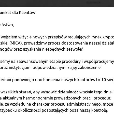
nikat dla Klientów
aństwo,
Обменный пункт «Bitcoin Quark» в г. Гданьск
дет покупку и продажу криптовалюты за наличн
 wejściem w życie nowych przepisów regulujących rynek kryp
jskiej (MiCA), prowadzimy proces dostosowania naszej działa
ogów oraz uzyskania niezbędnych zezwoleń.
steśmy na zaawansowanym etapie procedury i współpracujemy
oraz instytucjami odpowiedzialnymi za jej zakończenie.
ermin ponownego uruchomienia naszych kantorów to 10 sierp
szelkich starań, aby wznowić działalność właśnie tego dnia.
na aktualnym harmonogramie prowadzonych prac i procedur.
e, ze względu na charakter procesu administracyjnego, może 
rzypadku okoliczności pozostających poza naszą kontrolą.