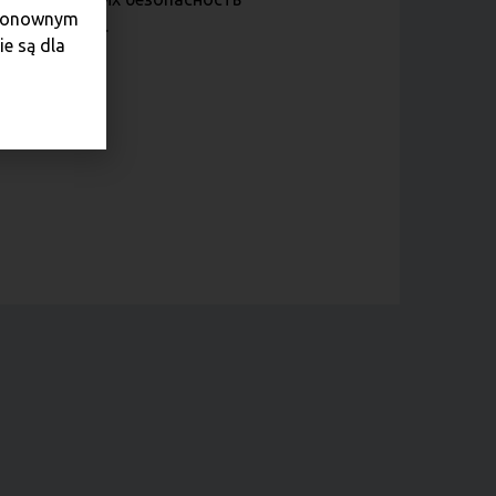
e ponownym
ашей сделки.
e są dla