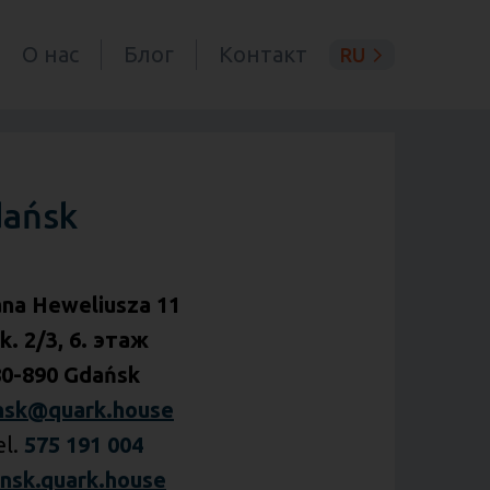
О нас
Блог
Контакт
RU
dańsk
Jana Heweliusza 11
k. 2/3, 6. этаж
80-890 Gdańsk
nsk@quark.house
el.
575 191 004
nsk.quark.house