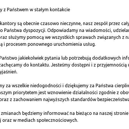
y z Państwem w stałym kontakcie
kantory są obecnie czasowo nieczynne, nasz zespół przez cał
tcoin Quark»
быстро, без лишних формальностей, б
do Państwa dyspozycji. Odpowiadamy na wiadomości, udziel
ольский злотый на территории всей Польши.
 oraz służymy pomocą we wszystkich sprawach związanych z n
ią i procesem ponownego uruchomienia usług.
 Państwo jakiekolwiek pytania lub potrzebują dodatkowych inf
Анонимность
zachęcamy do kontaktu. Jesteśmy dostępni i z przyjemnością 
yjaśnień.
Мы не записываем и не
Г
y za wszelkie niedogodności i dziękujemy za Państwa cierpli
сохраняем личных данных
п
aszym priorytetem jest wznowienie działalności zgodnie z ob
наших клиентов.
Все сделки
к
 oraz z zachowaniem najwyższych standardów bezpieczeństwa
осуществляются в наших
о
стационарных обменных пунктах.
н
ку
 zmianach będziemy informować na bieżąco na naszej stronie
Как покупка, так и продажа
с
j oraz w mediach społecznościowych.
криптовалюты полностью
т
анонимны, если они не превышают
г