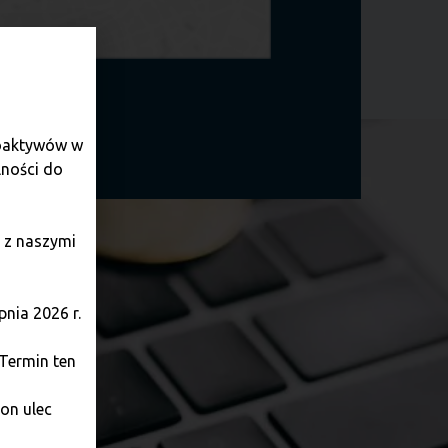
ые.
toaktywów w
lności do
 z naszymi
nia 2026 r.
 Termin ten
on ulec