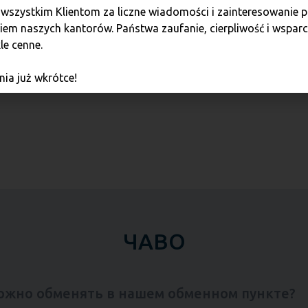
 wszystkim Klientom za liczne wiadomości i zainteresowani
установленных законом лимитов.
В
em naszych kantorów. Państwa zaufanie, cierpliwość i wsparci
le cenne.
ia już wkrótce!
ЧАВО
ожно обменять в нашем обменном пункте?