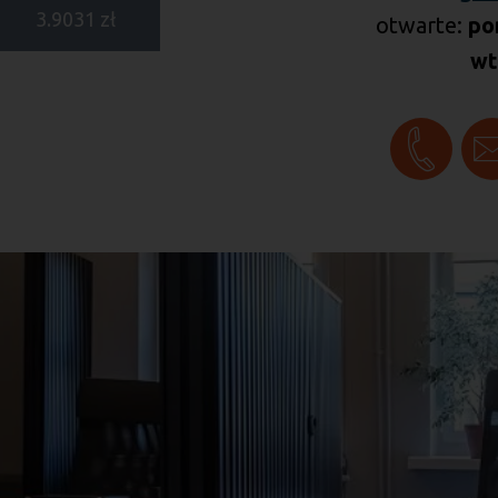
3.9031 zł
otwarte:
po
wt