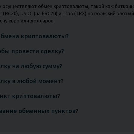
 осуществляют обмен криптовалюты, такой как: биткоин (
TRC20), USDC (на ERC20) и Tron (TRX) на польский злотый.
ену евро или долларов.
 обмена криптовалюты?
обы провести сделку?
лку на любую сумму?
лку в любой момент?
ункт криптовалюты?
ование обменных пунктов?