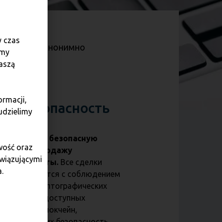
y czas
езопасно и анонимно
amy
aszą
ormacji,
Безопасность
udzielimy
арантируем безопасную
wość oraz
окупку и продажу
owiązującymi
риптовалюты.
Все сделки
.
существляются с соблюдением
овейших криптографических
тандартов, доступных
ехнологий блокчейн,
арантирующих безопасность