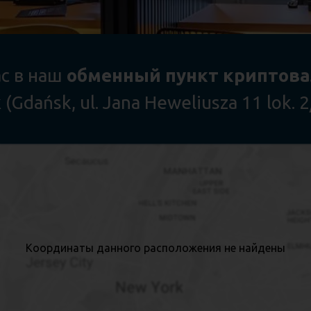
с
в
наш
обменный
пункт
криптов
 (Gdańsk, ul. Jana Heweliusza 11 lok. 2
Координаты данного расположения не найдены