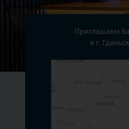
Приглашаем
Ва
в
г
. Гданьск