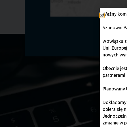
Ważny komu
Szanowni P
ве
w związku z
Unii Europe
nowych wym
Obecnie je
partnerami 
Planowany t
Dokładamy w
opiera się 
Jednocześni
zmianie w p