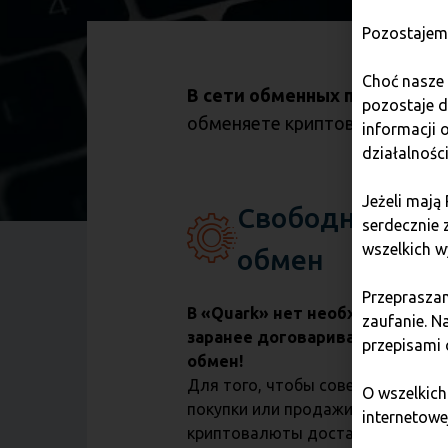
Pozostajem
Choć nasze 
В сети обменных пунктов «Bi
pozostaje 
обменяете криптовалюту на п
informacji
działalnośc
Jeżeli mają
Свободный
serdecznie 
wszelkich w
обмен
Przepraszam
В «Quark» нет необходимости
zaufanie. N
заранее договариваться на
przepisami
обмен!
Для того, чтобы совершить сдел
O wszelkich
покупки или продажи
internetowe
криптовалюты достаточно