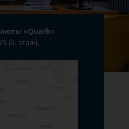
алюты
«Quark»
/3 (6.
этаж
).