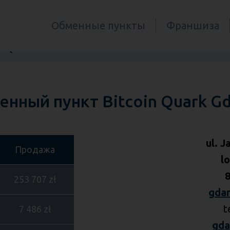
Обменные пункты
Франшиза
in Quark Gdańsk
нный пункт Bitcoin Quark G
ul. 
Продажа
lo
253 707 zł
gda
t
7 486 zł
gda