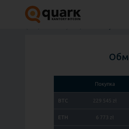
Quark
Обменные пункты
Oбменный пункт Bitco
Oбме
Покупка
BTC
229 545 zł
ETH
6 773 zł