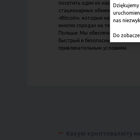
посетить один из наших
Dziękujemy
стационарных обменных пунктов
uruchomieni
«Bitcoin», которые находятся во
nas niezwyk
многих городах на территории
Польши. Мы обеспечиваем
Do zobaczen
быстрый и безопасный обмен по
привлекательным условиям.
Какую криптовалюту м