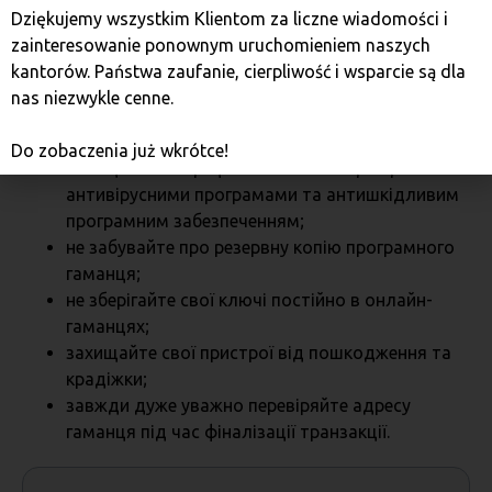
великих сум криптовалют.
Dziękujemy wszystkim Klientom za liczne wiadomości i
zainteresowanie ponownym uruchomieniem naszych
Основні правила безпеки:
kantorów. Państwa zaufanie, cierpliwość i wsparcie są dla
nas niezwykle cenne.
не передавайте приватний ключ стороннім
особам;
Do zobaczenia już wkrótce!
захищайте смартфон та комп’ютер хорошими
антивірусними програмами та антишкідливим
програмним забезпеченням;
не забувайте про резервну копію програмного
гаманця;
не зберігайте свої ключі постійно в онлайн-
гаманцях;
захищайте свої пристрої від пошкодження та
крадіжки;
завжди дуже уважно перевіряйте адресу
гаманця під час фіналізації транзакції.