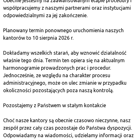
Obecnie jesteśmy na zaawansowanym etapie procedury i
вважається оптимальним рішенням. Маємо в
współpracujemy z naszymi partnerami oraz instytucjami
розпорядженні пристрої, які одночасно
odpowiedzialnymi za jej zakończenie.
виконують функцію універсального менеджера
паролів, або такі, які завдяки функції токена
Planowany termin ponownego uruchomienia naszych
автентифікації U2F дозволяють керувати
kantorów to 10 sierpnia 2026 r.
передачею коштів та відстежувати банківські
транзакції.
Dokładamy wszelkich starań, aby wznowić działalność
Наступним – і менш безпечним – видом
właśnie tego dnia. Termin ten opiera się na aktualnym
гаманця є спеціальні додатки на комп’ютер
harmonogramie prowadzonych prac i procedur.
або смартфон. Маємо доступ до них скрізь, де
Jednocześnie, ze względu na charakter procesu
маємо при собі пристрій, на якому встановили
administracyjnego, może on ulec zmianie w przypadku
додаток. Існує можливість створення
okoliczności pozostających poza naszą kontrolą.
резервної копії та відновлення даних у разі
збою або втрати пристрою. Обираючи серед
Pozostajemy z Państwem w stałym kontakcie
програмних гаманців, варто вибирати ті, які не
зберігають ключі та паролі в базах даних
Choć nasze kantory są obecnie czasowo nieczynne, nasz
виробника.
zespół przez cały czas pozostaje do Państwa dyspozycji.
Останнім варіантом є онлайн-сервіси,
Odpowiadamy na wiadomości, udzielamy informacji oraz