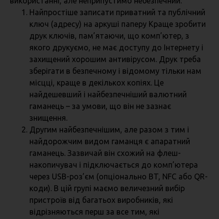
використанні, але неприпустимо небезпечний.
Найпростіше записати приватний та публічний
ключ (адресу) на аркуші паперу Краще зробити
друк ключів, пам’ятаючи, що комп’ютер, з
якого друкуємо, не має доступу до Інтернету і
захищений хорошим антивірусом. Друк треба
зберігати в безпечному і відомому тільки нам
місцці, краще в декількох копіях. Це
найдешевший і найбезпечніший валютний
гаманець – за умови, що він не зазнає
знищення.
Другим найбезпечнішим, але разом з тим і
найдорожчим видом гаманця є апаратний
гаманець. Зазвичай він схожий на флеш-
накопичувач і підключається до комп’ютера
через USB-роз’єм (опціонально BT, NFC або QR-
коди). В цій групі маємо величезний вибір
пристроїв від багатьох виробників, які
відрізняються перш за все тим, які