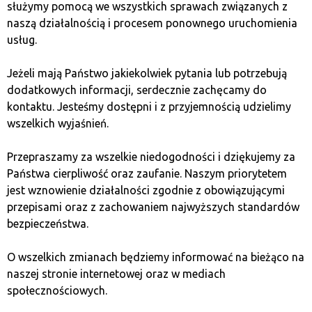
наприклад, пропоновані інтернет-біржами
służymy pomocą we wszystkich sprawach związanych z
криптовалют. Вони пропонують доступ до
naszą działalnością i procesem ponownego uruchomienia
наших ключів з будь-якого пристрою з
usług.
доступом до Інтернету, однак хвилює той
факт, що користуючись таким гаманцем, ми
Jeżeli mają Państwo jakiekolwiek pytania lub potrzebują
фактично надаємо наш приватний ключ третім
dodatkowych informacji, serdecznie zachęcamy do
особам. На практиці це означає, що власник
kontaktu. Jesteśmy dostępni i z przyjemnością udzielimy
сервісу навмисно або ненавмисно (хакерська
wszelkich wyjaśnień.
атака) може захопити наші кошти. На жаль, у
минулому такі випадки вже траплялися.
Przepraszamy za wszelkie niedogodności i dziękujemy za
Państwa cierpliwość oraz zaufanie. Naszym priorytetem
Обираючи гаманець, варто звернути увагу також на
jest wznowienie działalności zgodnie z obowiązującymi
інші питання, окрім безпеки. Одним з них є те, які
przepisami oraz z zachowaniem najwyższych standardów
криптовалюти та токени підтримує даний гаманець.
bezpieczeństwa.
Крім того, паперові та апаратні гаманці не дуже
підходять для щоденного використання,
O wszelkich zmianach będziemy informować na bieżąco na
наприклад, для оплати, а скоріше для зберігання
naszej stronie internetowej oraz w mediach
криптовалют. Зате програмні та онлайн-гаманці не
społecznościowych.
підійдуть як безпечний спосіб зберігання, особливо