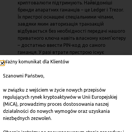
криптовалюти підтримують. Найвідоміші
бренди апаратних гаманців – це Ledger і Trezor.
Їх пристрої оснащені спеціальними чіпами,
завдяки яким авторизація транзакцій
відбувається без необхідності передачі нашого
приватного ключа навіть власному комп’ютеру
– достатньо ввести PIN-код до самого
гаманця. У разі втрати пристрою існує
можливість відновлення збережених на ньому
Ważny komunikat dla Klientów
даних за допомогою спеціального рядка слів,
який з’являється під час першого використання
Szanowni Państwo,
пристрою (seed). Його потрібно записати на
випадок, якщо в майбутньому знадобиться
w związku z wejściem w życie nowych przepisów
відновити дані, збережені в загубленому
regulujących rynek kryptoaktywów w Unii Europejskiej
гаманці.
(MiCA), prowadzimy proces dostosowania naszej
Апаратні гаманці, залежно від виробника і
działalności do nowych wymogów oraz uzyskania
моделі, також пропонують інші функціональні
niezbędnych zezwoleń.
можливості, наприклад, деякі створені на
основі відкритого коду, що загалом