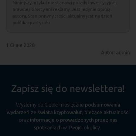
Niniejszy artykuł nie stanowi porady inwestycyjnej,
prawnej, oferty ani reklamy. Jest jedynie opinią
autora. Stan prawny treści aktualny jest na dzień
publikacji artykułu.
1 Січня 2020
Autor: admin
Zapisz się do newslettera!
Wyślemy do Ciebie miesięczne
podsumowania
wydarzeń ze świata kryptowalut
,
bieżące aktualności
oraz
informacje o prowadzonych przez nas
spotkaniach
w Twojej okolicy.