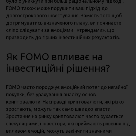
було б уникнути при більш раціональному підході.
FOMO також може порушити ваш підхід до
довгострокового інвестування. Замість того щоб
дотримуватись визначеного плану, ви починаєте
сліпо слідувати за емоціями і «трендами», що
призводить до гірших інвестиційних результатів.
Як FOMO впливає на
інвестиційні рішення?
FOMO часто породжує емоційний потяг до негайної
покупки, без урахування аналізу основ
криптовалюти. Насправді криптовалюти, які різко
зростають, можуть так само швидко впасти.
Зростання на ринку криптовалют часто рухається
спекуляціями, і інвестори, які приймають рішення під
впливом емоцій, можуть закінчити значними