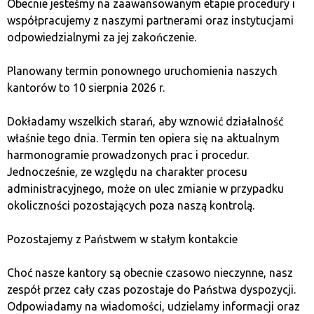
Obecnie jesteśmy na zaawansowanym etapie procedury i
це дотримуватись довгострокового інвестиційного
współpracujemy z naszymi partnerami oraz instytucjami
плану. Замість того щоб реагувати на
odpowiedzialnymi za jej zakończenie.
короткострокові коливання ринку, зосередьтеся на
своїх довгострокових цілях і стратегії. Таким чином,
Planowany termin ponownego uruchomienia naszych
ви уникнете імпульсивних рішень, які можуть
kantorów to 10 sierpnia 2026 r.
призвести до втрат.
Dokładamy wszelkich starań, aby wznowić działalność
2. Встановіть чіткі інвестиційні
właśnie tego dnia. Termin ten opiera się na aktualnym
harmonogramie prowadzonych prac i procedur.
правила
Jednocześnie, ze względu na charakter procesu
administracyjnego, może on ulec zmianie w przypadku
Перед початком інвестування визначте чіткі
okoliczności pozostających poza naszą kontrolą.
правила, яких ви будете дотримуватись. Встановіть
ліміти на ризик і прибуток, щоб приймати рішення на
Pozostajemy z Państwem w stałym kontakcie
основі плану, а не емоцій. Це полегшить вам
уникнення імпульсивних дій під впливом FOMO.
Choć nasze kantory są obecnie czasowo nieczynne, nasz
zespół przez cały czas pozostaje do Państwa dyspozycji.
3. Проведіть ретельний аналіз
Odpowiadamy na wiadomości, udzielamy informacji oraz