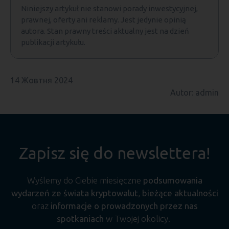
Niniejszy artykuł nie stanowi porady inwestycyjnej,
prawnej, oferty ani reklamy. Jest jedynie opinią
autora. Stan prawny treści aktualny jest na dzień
publikacji artykułu.
14 Жовтня 2024
Autor: admin
Zapisz się do newslettera!
Wyślemy do Ciebie miesięczne
podsumowania
wydarzeń ze świata kryptowalut
,
bieżące aktualności
oraz
informacje o prowadzonych przez nas
spotkaniach
w Twojej okolicy.