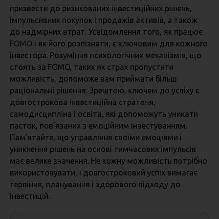
призвести до ризикованих інвестиційних рішень,
імпульсивних покупок і продажів активів, а також
до надмірних втрат. Усвідомлення того, як працює
FOMO
і як його розпізнати, є ключовим для кожного
інвестора. Розуміння психологічних механізмів, що
стоять за FOMO, таких як страх пропустити
можливість, допоможе вам приймати більш
раціональні рішення. Зрештою, ключем до успіху є
довгострокова інвестиційна стратегія,
самодисципліна і освіта, які допоможуть уникати
пасток, пов’язаних з емоційним інвестуванням.
Пам’ятайте, що управління своїми емоціями і
уникнення рішень на основі тимчасових імпульсів
має велике значення. Не кожну можливість потрібно
використовувати, і довгостроковий успіх вимагає
терпіння, планування і здорового підходу до
інвестицій.