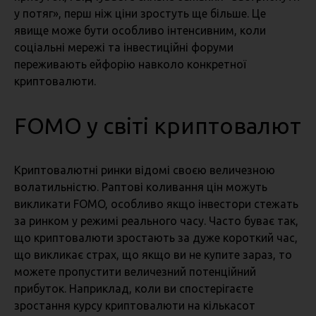
у потяг», перш ніж ціни зростуть ще більше. Це
явище може бути особливо інтенсивним, коли
соціальні мережі та інвестиційні форуми
переживають ейфорію навколо конкретної
криптовалюти.
FOMO у світі криптовалют
Криптовалютні ринки відомі своєю величезною
волатильністю. Раптові коливання цін можуть
викликати FOMO, особливо якщо інвестори стежать
за ринком у режимі реального часу. Часто буває так,
що криптовалюти зростають за дуже короткий час,
що викликає страх, що якщо ви не купите зараз, то
можете пропустити величезний потенційний
прибуток. Наприклад, коли ви спостерігаєте
зростання курсу криптовалюти на кількасот