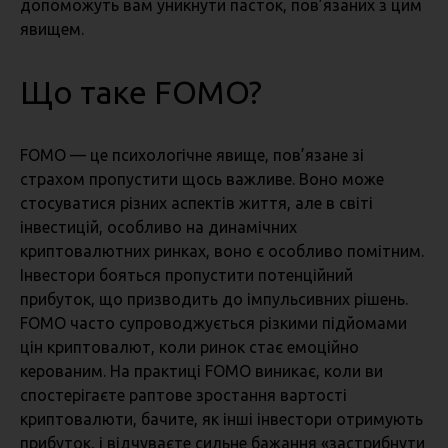
допоможуть вам уникнути пасток, пов’язаних з цим
явищем.
Що таке FOMO?
FOMO — це психологічне явище, пов’язане зі
страхом пропустити щось важливе. Воно може
стосуватися різних аспектів життя, але в світі
інвестицій, особливо на динамічних
криптовалютних ринках, воно є особливо помітним.
Інвестори бояться пропустити потенційний
прибуток, що призводить до імпульсивних рішень.
FOMO часто супроводжується різкими підйомами
цін криптовалют, коли ринок стає емоційно
керованим. На практиці FOMO виникає, коли ви
спостерігаєте раптове зростання вартості
криптовалюти, бачите, як інші інвестори отримують
прибуток, і відчуваєте сильне бажання «застрибнути