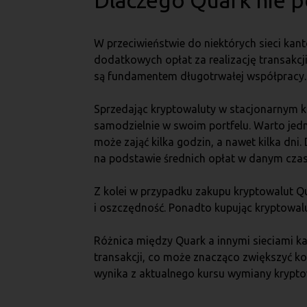
Dlaczego Quark nie 
W przeciwieństwie do niektórych sieci kant
dodatkowych opłat za realizację transakcji
są fundamentem długotrwałej współpracy.
Sprzedając kryptowaluty w stacjonarnym ka
samodzielnie w swoim portfelu. Warto jednak
może zająć kilka godzin, a nawet kilka dni
na podstawie średnich opłat w danym czas
Z kolei w przypadku zakupu kryptowalut Qu
i oszczędność. Ponadto kupując kryptowal
Różnica między Quark a innymi sieciami k
transakcji, co może znacząco zwiększyć kos
wynika z aktualnego kursu wymiany krypto