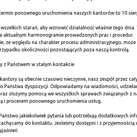
wać wymianę.
ermin ponownego uruchomienia naszych kantorów to 10 sierp
lny nacisk w sieci kantorów Quark, to anonimowość i bezpiec
szelkich starań, aby wznowić działalność właśnie tego dnia.
nia swoim klientom pełną anonimowość transakcji.
na aktualnym harmonogramie prowadzonych prac i procedur.
e, ze względu na charakter procesu administracyjnego, może 
erane ani przechowywane, a wszystkie operacje kupna-sprzeda
rzypadku okoliczności pozostających poza naszą kontrolą.
zpieczeństwa. To oznacza, że od klientów nie wymaga się 
 praktyce oznacza większość operacji.
y z Państwem w stałym kontakcie
cji w kantorze Quark to tylko 5 minut. W tym krótkim czasie 
kantory są obecnie czasowo nieczynne, nasz zespół przez cał
rsów wymiany.
do Państwa dyspozycji. Odpowiadamy na wiadomości, udziel
 oraz służymy pomocą we wszystkich sprawach związanych z n
m mieście
ią i procesem ponownego uruchomienia usług.
 Państwo jakiekolwiek pytania lub potrzebują dodatkowych inf
n Quark, klienci mogą liczyć na szybką, bezpieczną i transpar
zachęcamy do kontaktu. Jesteśmy dostępni i z przyjemnością 
yjaśnień.