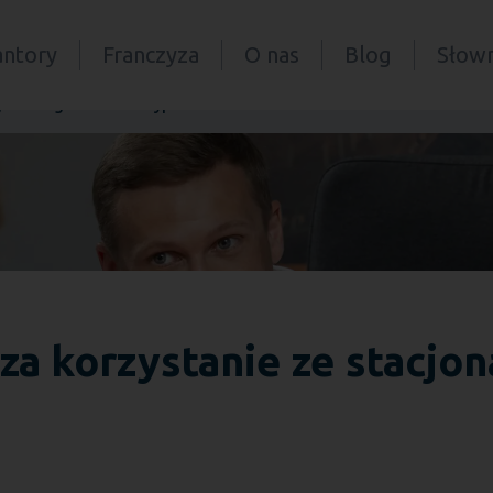
antory
Franczyza
O nas
Blog
Słown
acjonarnego kantoru kryptowalut?
 za korzystanie ze stacjo