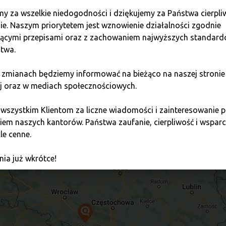
 odwiedzenia naszych kantorów i osobistego doświadczenia wy
y za wszelkie niedogodności i dziękujemy za Państwa cierpli
pić, czy sprzedać kryptowaluty, Quark jest twoim godnym zauf
ie. Naszym priorytetem jest wznowienie działalności zgodnie
jącymi przepisami oraz z zachowaniem najwyższych standar
twa.
 zmianach będziemy informować na bieżąco na naszej stronie
j oraz w mediach społecznościowych.
 wszystkim Klientom za liczne wiadomości i zainteresowani
em naszych kantorów. Państwa zaufanie, cierpliwość i wsparci
le cenne.
ia już wkrótce!