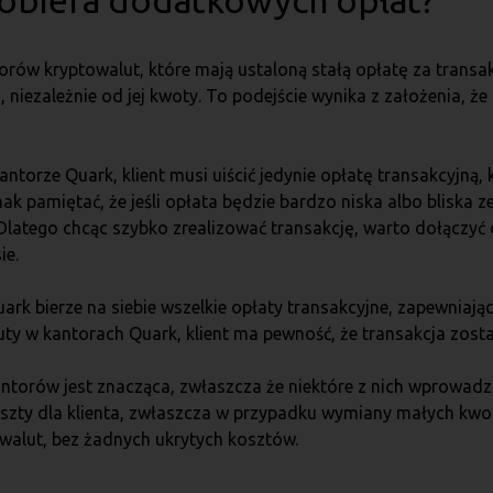
pobiera dodatkowych opłat?
orów kryptowalut, które mają ustaloną stałą opłatę za transak
, niezależnie od jej kwoty. To podejście wynika z założenia, ż
ntorze Quark, klient musi uiścić jedynie opłatę transakcyjną,
 pamiętać, że jeśli opłata będzie bardzo niska albo bliska zer
. Dlatego chcąc szybko zrealizować transakcję, warto dołączyć
ie.
ark bierze na siebie wszelkie opłaty transakcyjne, zapewnia
uty w kantorach Quark, klient ma pewność, że transakcja zost
antorów jest znacząca, zwłaszcza że niektóre z nich wprowad
zty dla klienta, zwłaszcza w przypadku wymiany małych kwot. 
walut, bez żadnych ukrytych kosztów.