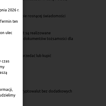
nia 2026 r.
zeństwo. W dobie rosnącej świadomości
 Termin ten
on ulec
ży kryptowalut są realizowane
przedstawiania dokumentów tożsamości dla
klient może sprzedać lub kupić
y czas
amy
aszą
ormacji,
entną wymianę kryptowalut bez dodatkowych
udzielimy