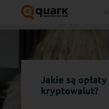
K
Quark
Blog
Jakie są opłaty za korzystanie ze st
Jakie są opłaty
kryptowalut?