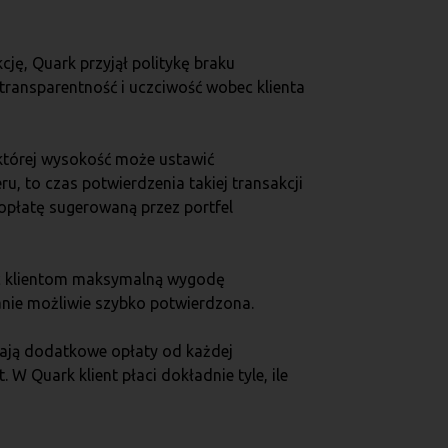
cję, Quark przyjął politykę braku
e transparentność i uczciwość wobec klienta
 której wysokość może ustawić
u, to czas potwierdzenia takiej transakcji
 opłatę sugerowaną przez portfel
jąc klientom maksymalną wygodę
anie możliwie szybko potwierdzona.
zają dodatkowe opłaty od każdej
W Quark klient płaci dokładnie tyle, ile