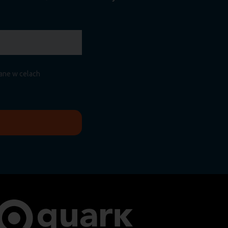
.
zane w celach