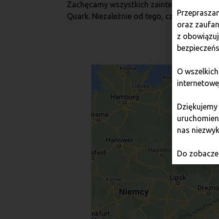
Zachęcamy wszystkich zainteresowanych do
Przepraszam
Quark. Niezależnie od tego, czy chcesz ku
oraz zaufan
z obowiązu
bezpieczeńs
O wszelkich
internetowe
Dziękujemy
uruchomieni
nas niezwyk
Do zobaczen