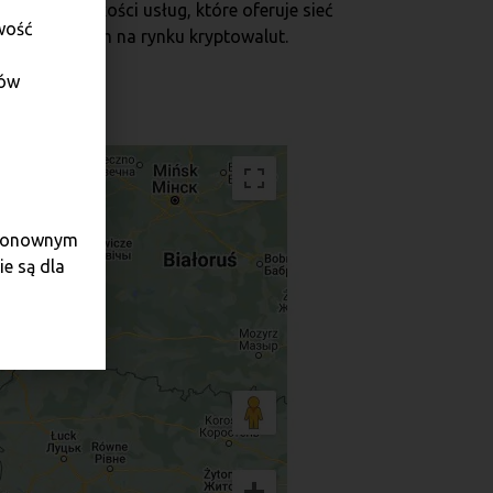
sokiej jakości usług, które oferuje sieć
wość
ania partnerem na rynku kryptowalut.
dów
e ponownym
e są dla