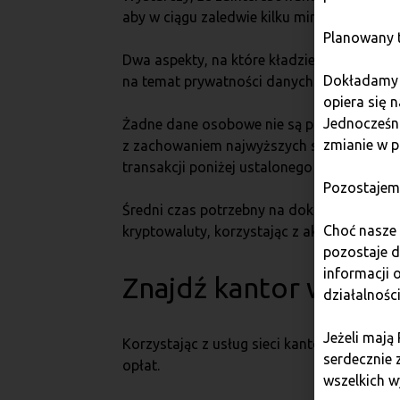
aby w ciągu zaledwie kilku minut zrealizo
Planowany t
Dwa aspekty, na które kładzie się szczegó
Dokładamy w
na temat prywatności danych Quark zapew
opiera się 
Jednocześni
Żadne dane osobowe nie są przez sieć zbi
zmianie w p
z zachowaniem najwyższych standardów be
transakcji poniżej ustalonego limitu, co w
Pozostajem
Średni czas potrzebny na dokonanie transak
Choć nasze 
kryptowaluty, korzystając z aktualnych ku
pozostaje 
informacji
Znajdź kantor w swoi
działalnośc
Jeżeli mają
Korzystając z usług sieci kantorów Bitcoi
serdecznie 
opłat.
wszelkich w