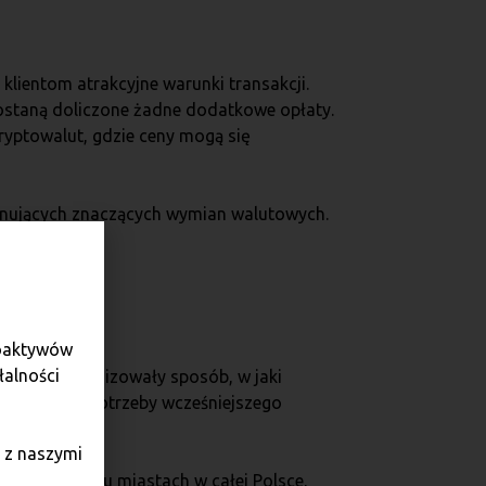
lientom atrakcyjne warunki transakcji.
zostaną doliczone żadne dodatkowe opłaty.
kryptowalut, gdzie ceny mogą się
konujących znaczących wymian walutowych.
tutów sieci.
toaktywów
łalności
rk zrewolucjonizowały sposób, w jaki
klient, bez potrzeby wcześniejszego
 z naszymi
anych w wielu miastach w całej Polsce,