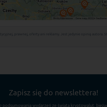
ycyjnej, prawnej, oferty ani reklamy. Jest jedynie opinią autora. S
Zapisz się do newslettera!
ne
podsumowania wydarzeń ze świata kryptowalut
,
bieżą