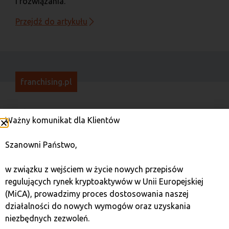
i rozwiązania.
Przejdź do artykułu
franchising.pl
30 lipca 2024
Ważny komunikat dla Klientów
Biznes na kryptowalutach
Szanowni Państwo,
Kryptowaluty jako pomysł na biznes! Sprawdź, jak
działa rynek cyfrowych walut, jakie możliwości
w związku z wejściem w życie nowych przepisów
oferuje franczyza w tej branży i czy inwestycja
regulujących rynek kryptoaktywów w Unii Europejskiej
w kryptowaluty to przepis na sukces.
(MiCA), prowadzimy proces dostosowania naszej
działalności do nowych wymogów oraz uzyskania
Przejdź do artykułu
niezbędnych zezwoleń.