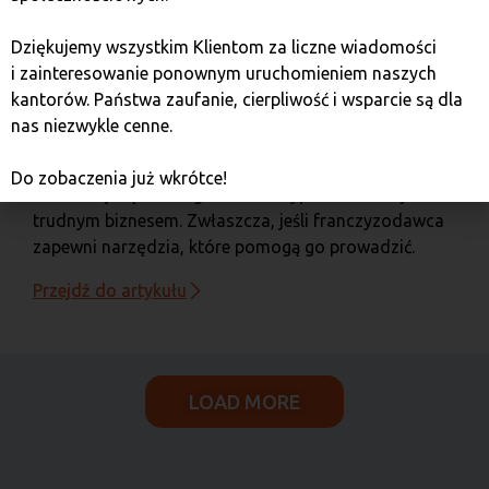
franchising.pl
Dziękujemy wszystkim Klientom za liczne wiadomości
i zainteresowanie ponownym uruchomieniem naszych
5 czerwca 2023
kantorów. Państwa zaufanie, cierpliwość i wsparcie są dla
Punkt wymiany kryptowalut
nas niezwykle cenne.
we franczyzie
Do zobaczenia już wkrótce!
Przekonaj się dlaczego kantor kryptowalut nie jest
trudnym biznesem. Zwłaszcza, jeśli franczyzodawca
zapewni narzędzia, które pomogą go prowadzić.
Przejdź do artykułu
LOAD MORE