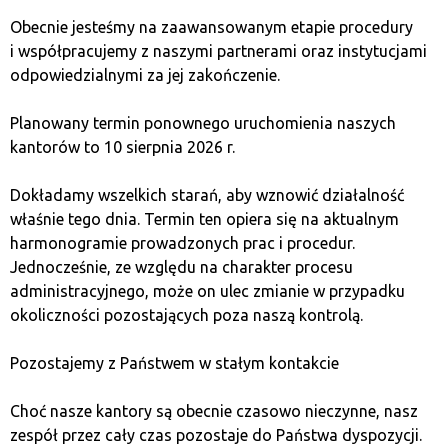
Obecnie jesteśmy na zaawansowanym etapie procedury
i współpracujemy z naszymi partnerami oraz instytucjami
odpowiedzialnymi za jej zakończenie.
forbes.pl
Planowany termin ponownego uruchomienia naszych
kantorów to 10 sierpnia 2026 r.
26 października 2023
Czy franczyza się opłaca? „Nigdy
Dokładamy wszelkich starań, aby wznowić działalność
nie marnuj dobrego kryzysu”
właśnie tego dnia. Termin ten opiera się na aktualnym
harmonogramie prowadzonych prac i procedur.
Czy prowadzenie oddziału banku lub kantoru
Jednocześnie, ze względu na charakter procesu
to dobry pomysł na biznes w czasach,
administracyjnego, może on ulec zmianie w przypadku
gdy gospodarka bywa nieprzewidywalna, co jest
okoliczności pozostających poza naszą kontrolą.
odczuwalne w nastrojach konsumpcyjnych Polaków?
Pozostajemy z Państwem w stałym kontakcie
Przejdź do artykułu
Choć nasze kantory są obecnie czasowo nieczynne, nasz
zespół przez cały czas pozostaje do Państwa dyspozycji.