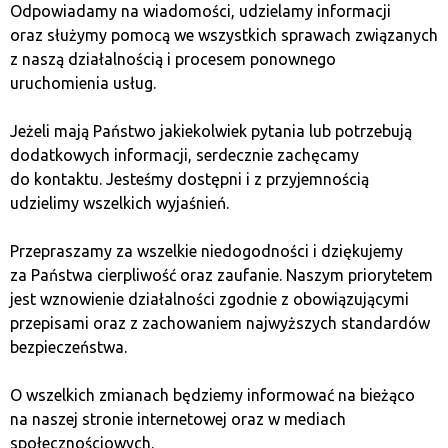
Odpowiadamy na wiadomości, udzielamy informacji
oraz służymy pomocą we wszystkich sprawach związanych
franczyzawpolsce.pl
z naszą działalnością i procesem ponownego
uruchomienia usług.
5 lipca 2023
Jeżeli mają Państwo jakiekolwiek pytania lub potrzebują
Rośnie sieć kantorów kryptowalut
dodatkowych informacji, serdecznie zachęcamy
Quark
do kontaktu. Jesteśmy dostępni i z przyjemnością
udzielimy wszelkich wyjaśnień.
Sieć Kantorów Bitcoin Quark stale się powiększa,
a nowo powstałe kantory sprawiają, że usługi
Przepraszamy za wszelkie niedogodności i dziękujemy
wymiany kryptowalut na gotówkę są dostępne
za Państwa cierpliwość oraz zaufanie. Naszym priorytetem
w coraz większej ilości miast w Polsce. Czy to dobry
jest wznowienie działalności zgodnie z obowiązującymi
moment na biznes pod szyldem Quark?
przepisami oraz z zachowaniem najwyższych standardów
Przejdź do artykułu
bezpieczeństwa.
O wszelkich zmianach będziemy informować na bieżąco
na naszej stronie internetowej oraz w mediach
społecznościowych.