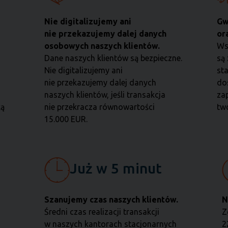
Nie digitalizujemy ani
Gw
nie przekazujemy dalej danych
or
osobowych naszych klientów.
Ws
Dane naszych klientów są bezpieczne.
są
Nie digitalizujemy ani
st
nie przekazujemy dalej danych
do
naszych klientów, jeśli transakcja
za
ką
nie przekracza równowartości
two
15.000 EUR.
Już w 5 minut
Szanujemy czas naszych klientów.
N
Średni czas realizacji transakcji
Z
w naszych kantorach stacjonarnych
2