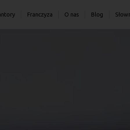
antory
Franczyza
O nas
Blog
Słown