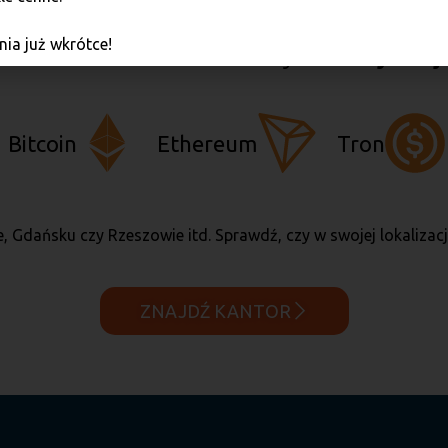
ia już wkrótce!
stach w Polsce możesz skorzystać z
szybkiej
Bitcoin
Ethereum
Tron
, Gdańsku czy Rzeszowie itd. Sprawdź, czy w swojej lokaliza
ZNAJDŹ KANTOR