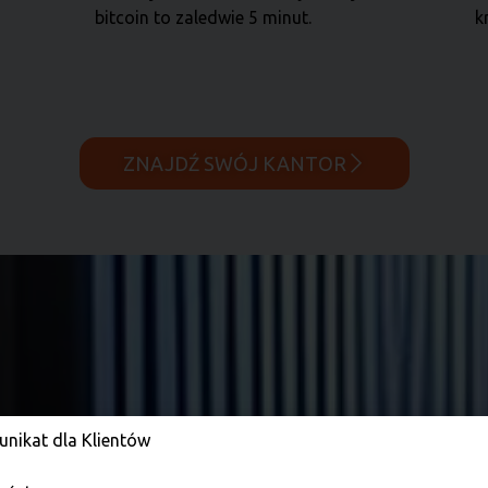
bitcoin to zaledwie 5 minut.
k
ZNAJDŹ SWÓJ KANTOR
nikat dla Klientów