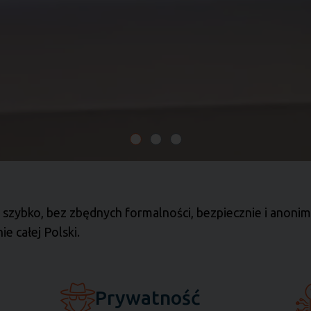
szybko, bez zbędnych formalności, bezpiecznie i ano
e całej Polski.
Prywatność