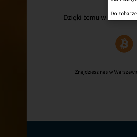
Do zobaczen
Dzięki temu w wielu mia
Znajdziesz nas w Warszawie