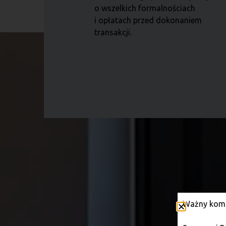
o wszelkich formalnościach
i opłatach przed dokonaniem
transakcji.
Ważny komu