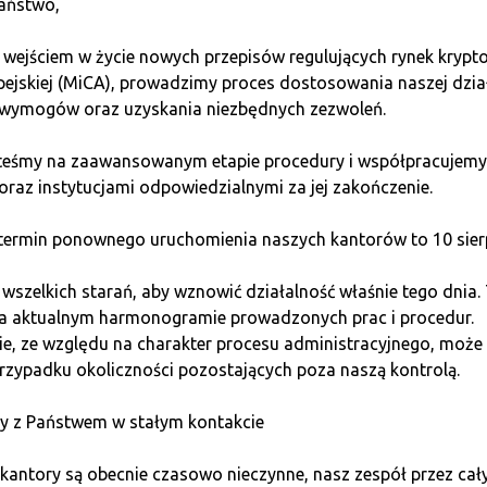
aństwo,
 wejściem w życie nowych przepisów regulujących rynek kryp
pejskiej (MiCA), prowadzimy proces dostosowania naszej dzia
wymogów oraz uzyskania niezbędnych zezwoleń.
anczyza kantoru kryptowalut z Qu
steśmy na zaawansowanym etapie procedury i współpracujemy
oraz instytucjami odpowiedzialnymi za jej zakończenie.
ermin ponownego uruchomienia naszych kantorów to 10 sierp
skiej sieci punktów
szybkiej wymiany kryptowalut
. J
szą ofertą. Adresujemy ją do każdego klienta, któremu za
szelkich starań, aby wznowić działalność właśnie tego dnia.
ze.
Zauważ, że proponowana przez nas usługa zapewnia 
na aktualnym harmonogramie prowadzonych prac i procedur.
wo pozwala Ci na zminimalizowanie ryzyka związanego z
e, ze względu na charakter procesu administracyjnego, może 
rzypadku okoliczności pozostających poza naszą kontrolą.
y z Państwem w stałym kontakcie
acjonarny kantor kryptowalut – bitc
kantory są obecnie czasowo nieczynne, nasz zespół przez cał