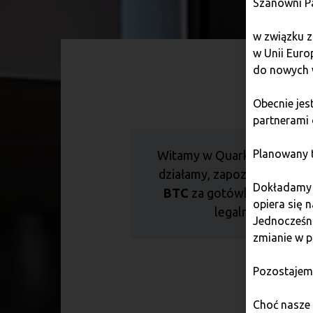
Szanowni P
w związku z
w Unii Euro
do nowych 
Fr
Obecnie je
partnerami 
Planowany t
Witamy w Quark – ogólnopol
działamy, zapoznaj się z na
Dokładamy w
BTC
za gotówkę w
kantor
opiera się 
legalna. Dodatko
Jednocześni
zmianie w p
Pozostajem
St
Choć nasze 