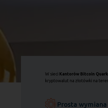
W sieci
Kantorów Bitcoin Quark
kryptowalut na złotówki na tereni
Prosta wymiana