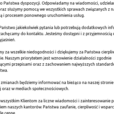
do Państwa dyspozycji. Odpowiadamy na wiadomości, udziel
h dbamy o doskonałą jakość obsługi klienta. Tym, co wyróżni
 oraz służymy pomocą we wszystkich sprawach związanych z n
ywany od klienta w zaledwie 5 minut! To czas, w którym realiz
ią i procesem ponownego uruchomienia usług.
trzymasz gotówkę w PLN. Co najważniejsze, nie musisz pod
ezpieczeństwa transakcji. Handel przebiega z pominięciem pla
 Państwo jakiekolwiek pytania lub potrzebują dodatkowych inf
edynie nośnika elektronicznego, np. smartfona lub portfela in
zachęcamy do kontaktu. Jesteśmy dostępni i z przyjemnością 
era je oraz przelicza wg aktualnego kursu. Jego wysokość reg
yjaśnień.
bitcoina
.
y za wszelkie niedogodności i dziękujemy za Państwa cierpli
wnik wypłaci Ci należność według aktualnego kursu. Tabela k
ie. Naszym priorytetem jest wznowienie działalności zgodnie
 punkcie Quark. Zauważ, że jest to naprawdę
szybka
wymian
jącymi przepisami oraz z zachowaniem najwyższych standar
twa.
sprzedaj bitcoina – kantor w Twoi
 zmianach będziemy informować na bieżąco na naszej stronie
j oraz w mediach społecznościowych.
 walut wzrosło zainteresowanie punktami obsługi stacjonarne
 wszystkim Klientom za liczne wiadomości i zainteresowani
h. Mając na uwadze potrzeby klientów, postanowiliśmy stworzy
em naszych kantorów. Państwa zaufanie, cierpliwość i wsparci
giwane przez podmioty – franczyzobiorców, którzy dbają o sta
le cenne.