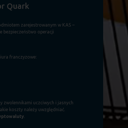
or Quark
odmiotem zarejestrowanym w KAS –
e bezpieczeństwo operacji
iura franczyzowe:
y zwolennikami uczciwych i jasnych
akie koszty należy uwzględniać.
yptowaluty
.