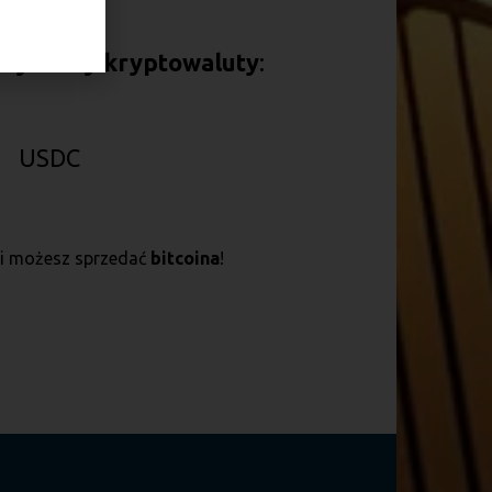
 wymiany kryptowaluty
:
USDC
cji możesz sprzedać
bitcoina
!