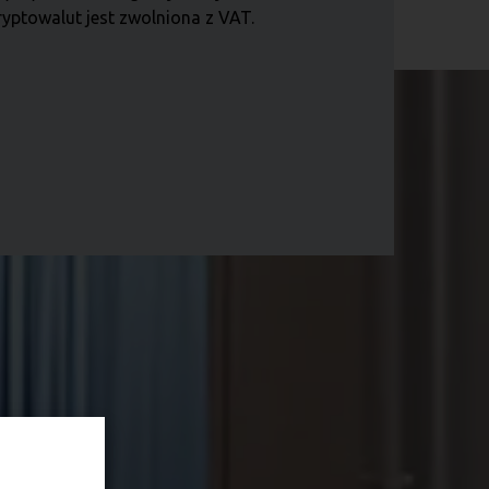
ryptowalut jest zwolniona z VAT.