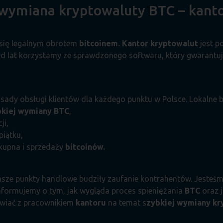
wymiana kryptowaluty BTC – kant
e się legalnym obrotem
bitcoinem. Kantor kryptowalut
jest p
Od lat korzystamy ze sprawdzonego softwaru, który gwarantuj
ady obsługi klientów dla każdego punktu w Polsce. Lokalne b
bkiej wymiany BTC
,
ji,
piątku,
 kupna i sprzedaży
bitcoinów.
sze punkty handlowe budziły zaufanie kontrahentów. Jesteśm
nformujemy o tym, jak wygląda proces spieniężania
BTC
oraz j
wiać z pracownikiem
kantoru
na temat s
zybkiej wymiany kr