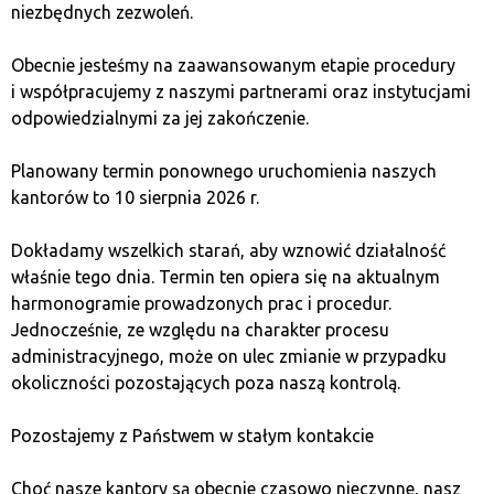
nie spełnia wymagań wymienialności z art. VIII statutu
niezbędnych zezwoleń.
Międzynarodowego Funduszu Walutowego
.
Obecnie jesteśmy na zaawansowanym etapie procedury
Polski złoty stał się wymienialny na rynkach
i współpracujemy z naszymi partnerami oraz instytucjami
międzynarodowych 1 stycznia 1995 r. Jego kod
odpowiedzialnymi za jej zakończenie.
walutowy to „PLN”, a cyfrowy kod zgodny z normą ISO
4217 to „985”. Listę walut wymienialnych oraz ich
Planowany termin ponownego uruchomienia naszych
kodów można znaleźć
tutaj
.
kantorów to 10 sierpnia 2026 r.
Podsumowując, BTC nie spełnia wyżej wskazanych
Dokładamy wszelkich starań, aby wznowić działalność
wymogów na gruncie prawa polskiego, nie jest
właśnie tego dnia. Termin ten opiera się na aktualnym
on uznawany za prawny środek płatniczy w Polsce
harmonogramie prowadzonych prac i procedur.
i poza jej granicami.
Jednocześnie, ze względu na charakter procesu
administracyjnego, może on ulec zmianie w przypadku
okoliczności pozostających poza naszą kontrolą.
No chwila, przecież
Salwador uznał BTC
Pozostajemy z Państwem w stałym kontakcie
za pełnoprawny środek
Choć nasze kantory są obecnie czasowo nieczynne, nasz