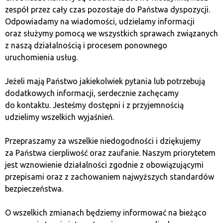
płatniczy…
zespół przez cały czas pozostaje do Państwa dyspozycji.
Odpowiadamy na wiadomości, udzielamy informacji
oraz służymy pomocą we wszystkich sprawach związanych
Tak, to prawda. Salwador uznał BTC za pełnoprawny
z naszą działalnością i procesem ponownego
środek płatniczy w 2021 r., a prawo europejskie
uruchomienia usług.
nie zdążyło się do tego przystosować.
Jeżeli mają Państwo jakiekolwiek pytania lub potrzebują
dodatkowych informacji, serdecznie zachęcamy
Co z tym zrobić?
do kontaktu. Jesteśmy dostępni i z przyjemnością
udzielimy wszelkich wyjaśnień.
Jak wskazuje E. Gwardzińska w Komentarzu do ustawy
Przepraszamy za wszelkie niedogodności i dziękujemy
Prawo dewizowe
[red. A. Mikos-Sitek, Warszawa 2023,
za Państwa cierpliwość oraz zaufanie. Naszym priorytetem
art. 4.] art. 4 ustawy
Prawo dewizowe
jest przepisem
jest wznowienie działalności zgodnie z obowiązującymi
blankietowym, zatem nie ustanawia żadnej reguły,
przepisami oraz z zachowaniem najwyższych standardów
wskazuje organ, który w przyszłości taką regułę
bezpieczeństwa.
ma ustanowić.
O wszelkich zmianach będziemy informować na bieżąco
Takim organem jest prezes NBP, który w Obwieszczeniu