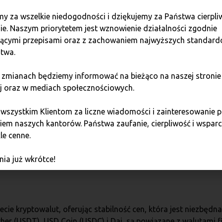
 zarządzania ryzykiem. Jego cel toem jest zapewnienie stabilno
y za wszelkie niedogodności i dziękujemy za Państwa cierpli
ie. Naszym priorytetem jest wznowienie działalności zgodnie
jącymi przepisami oraz z zachowaniem najwyższych standar
twa.
(EUR). Dzięki temu może oferować stabilność europejskim uż
 zmianach będziemy informować na bieżąco na naszej stronie
ny z wartością 1 EUR. Jest używany do transakcji, płatności 
j oraz w mediach społecznościowych.
kosystemie kryptowalut.
 wszystkim Klientom za liczne wiadomości i zainteresowani
jaśniają, jak różne podejścia do stabilności i zabezpieczen
em naszych kantorów. Państwa zaufanie, cierpliwość i wsparci
stemie kryptowalut. Każdy z tych stablecoinów pełni ważną rol
le cenne.
cie kryptowalut.
ia już wkrótce!
ie kryptowalut, oferując stabilność cen, która jest niezbędna 
ether (USDT), USD Coin (USDC) i Dai, są powiązane z walutami