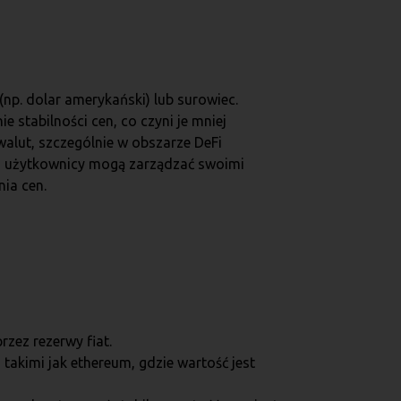
(np. dolar amerykański) lub surowiec.
e stabilności cen, co czyni je mniej
alut, szczególnie w obszarze DeFi
i, użytkownicy mogą zarządzać swoimi
ia cen.
zez rezerwy fiat.
takimi jak ethereum, gdzie wartość jest