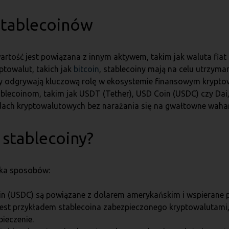
 stablecoinów
wartość jest powiązana z innym aktywem, takim jak waluta fiat 
ptowalut, takich jak
bitcoin
, stablecoiny mają na celu utrzymani
y odgrywają kluczową rolę w ekosystemie finansowym kryptow
tablecoinom, takim jak USDT (Tether), USD Coin (USDC) czy Da
dach kryptowalutowych bez narażania się na gwałtowne wahan
 stablecoiny?
lka sposobów:
in (USDC) są powiązane z dolarem amerykańskim i wspierane pr
est przykładem stablecoina zabezpieczonego kryptowalutami, 
ieczenie.