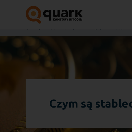
Quark
Blog
Czym są stablecoiny i jak działają?
Czym są stableco