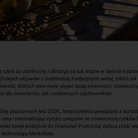
, czym są stablecoiny i dlaczego są tak ważne w świecie krypto
yfrowych aktywów z stabilnością tradycyjnych walut, takich jak
walut, których cena może ulegać dużej zmienności, stablecoiny o
o dla inwestorów, jak i codziennych użytkowników.
rdziej popularnych jest USDC, bezpośrednio powiązany z warto
 ceny i minimalizując ryzyko związane ze zmiennością rynków 
wać twoje podejście do finansów? Przeczytaj dalszą część wpi
 technologią blockchain.