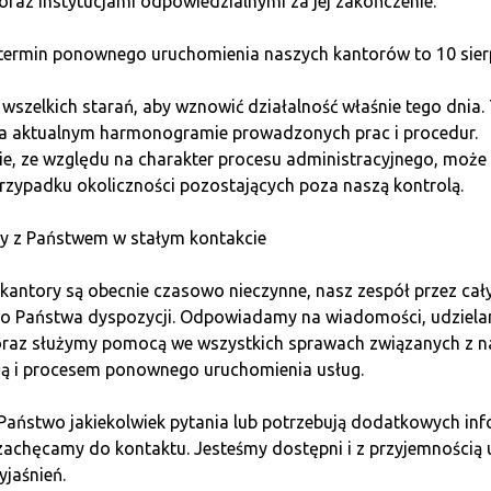
oraz instytucjami odpowiedzialnymi za jej zakończenie.
nym przez konsorcjum Centre, które obejmuje firmy Circle i 
ermin ponownego uruchomienia naszych kantorów to 10 sierp
nku 1:1. USDC jest używany w ekosystemie kryptowalut do róż
sakcje. Jego transparentność i zgodność z regulacjami zwiększ
szelkich starań, aby wznowić działalność właśnie tego dnia.
na aktualnym harmonogramie prowadzonych prac i procedur.
e, ze względu na charakter procesu administracyjnego, może 
rzypadku okoliczności pozostających poza naszą kontrolą.
ry jest zabezpieczony aktywami cyfrowymi, takimi jak ETH. W
y z Państwem w stałym kontakcie
traktów i nadmiernego zabezpieczenia, zamiast rezerw fiat. 
ycje i bezpiecznik w zakresie wahań cen. Dai dąży do utrzymani
kantory są obecnie czasowo nieczynne, nasz zespół przez cał
do Państwa dyspozycji. Odpowiadamy na wiadomości, udziel
 oraz służymy pomocą we wszystkich sprawach związanych z n
ią i procesem ponownego uruchomienia usług.
 Państwo jakiekolwiek pytania lub potrzebują dodatkowych inf
przez giełdę Binance w partnerstwie z Paxos. BUSD jest pow
zachęcamy do kontaktu. Jesteśmy dostępni i z przyjemnością 
rski Departament Usług Finansowych (NYDFS). BUSD jest używa
yjaśnień.