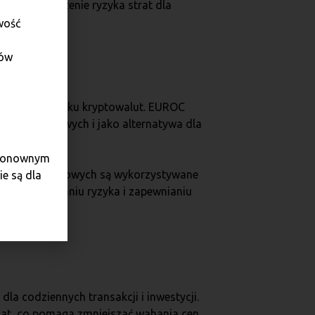
ści i zmniejszenie ryzyka strat dla
wość
dów
ytkownikom rynku kryptowalut. EUROC
międzynarodowych i jako alternatywa dla
e ponownym
ia aktywów cyfrowych są wykorzystywane
e są dla
ę w zmniejszaniu ryzyka i zapewnianiu
dla codziennych transakcji i inwestycji.
 fiat, co pomaga zmniejszać wahania cen