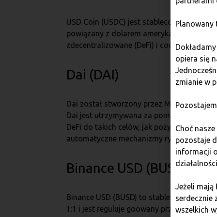
partnerami 
USD Coin (USDC) jest stablecoinem stworzo
Planowany t
powiązany z dolarem amerykańskim w stosu
zdecentralizowane (DeFi) i codzienne tran
Dokładamy w
opiera się 
Jednocześni
Dai (DAI)
zmianie w p
Dai został stworzony przez MakerDAO, któ
Pozostajem
Dai jest utrzymywana za pomocą smart kon
DeFi do takich celów, jak pożyczki, inwest
Choć nasze 
automatyczne mechanizmy rynkowe.
pozostaje 
informacji
działalnośc
Binance USD (BUSD)
Jeżeli mają
Binance USD (BUSD) to stablecoin wydany 
serdecznie 
1:1 i jest reguluje goowany przez nowojo
wszelkich w