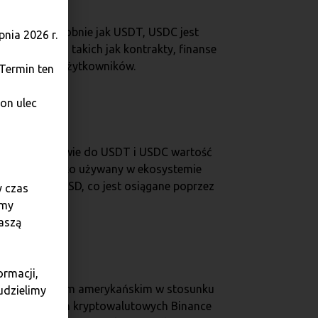
Coinbase. Podobnie jak USDT, USDC jest
nia 2026 r.
nych celów, takich jak kontrakty, finanse
ają zaufanie użytkowników.
 Termin ten
on ulec
 przeciwieństwie do USDT i USDC wartość
Dai jest szeroko używany w ekosystemie
a wartości 1 USD, co jest osiągane poprzez
y czas
amy
aszą
ormacji,
iązany z dolarem amerykańskim w stosunku
udzielimy
ny na giełdach kryptowalutowych Binance