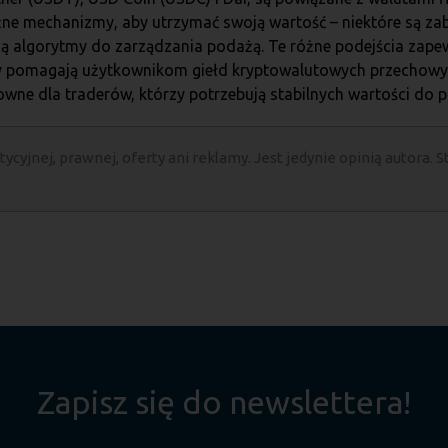
óżne mechanizmy, aby utrzymać swoją wartość – niektóre są za
ują algorytmy do zarządzania podażą. Te różne podejścia zap
ny pomagają użytkownikom giełd kryptowalutowych przechow
owne dla traderów, którzy potrzebują stabilnych wartości do p
ycyjnej, prawnej, oferty ani reklamy. Jest jedynie opinią autora. S
Zapisz się do newslettera!