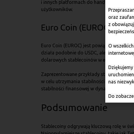
i innych platformach do handlu, płatności i
użytkowników.
Przepraszam
oraz zaufan
z obowiązu
Euro Coin (EUROC)
bezpieczeńs
Euro Coin (EUROC) jest powiązany z euro 
O wszelkich
działa podobnie do USDC, ale jest powiąza
internetowe
dolarowych stablecoinów w europejskim e
Dziękujemy
Zaprezentowane przykłady stablecoinów wy
uruchomieni
w celu utrzymania stabilności cen w ekosy
nas niezwyk
stabilności finansowej w dynamicznym świe
Do zobaczen
Podsumowanie
Stablecoiny odgrywają kluczową rolę w świec
Najpopularniejsze stablecoiny, takie jak T