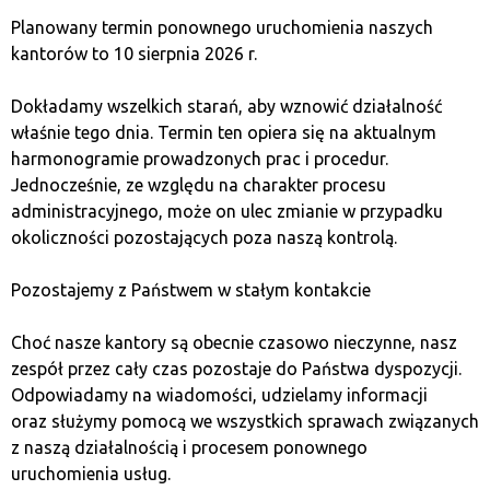
Planowany termin ponownego uruchomienia naszych
Krok 3: Zakup Ethereum lub BNB
kantorów to 10 sierpnia 2026 r.
Dokładamy wszelkich starań, aby wznowić działalność
Ze względu na to, że PEPE jest tokenem opartym
właśnie tego dnia. Termin ten opiera się na aktualnym
na Ethereum lub Binance Smart Chain, będziesz
harmonogramie prowadzonych prac i procedur.
potrzebować ETH lub BNB, aby przeprowadzić
Jednocześnie, ze względu na charakter procesu
transakcję na odpowiedniej platformie.
administracyjnego, może on ulec zmianie w przypadku
okoliczności pozostających poza naszą kontrolą.
Krok 4: Wymiana na PEPE
Pozostajemy z Państwem w stałym kontakcie
Na Uniswap: Połącz swój portfel, wybierz parę
Choć nasze kantory są obecnie czasowo nieczynne, nasz
ETH/PEPE i dokonaj transakcji.
zespół przez cały czas pozostaje do Państwa dyspozycji.
Na PancakeSwap: Połącz swój portfel, wybierz
Odpowiadamy na wiadomości, udzielamy informacji
parę BNB/PEPE i zrealizuj wymianę.
oraz służymy pomocą we wszystkich sprawach związanych
z naszą działalnością i procesem ponownego
Krok 5: Bezpieczne
uruchomienia usług.