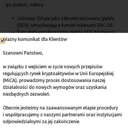
go znaleźć, należą:
Uniswap: Działa jako zdecentralizowana giełda
(DEX), umożliwiająca handel tokenami ERC-20.
PancakeSwap: Popularna giełda DEX działająca
na Binance Smart Chain.
Ważny komunikat dla Klientów
KuCoin: Centralizowana giełda kryptowalut
z szerokim wyborem dostępnych tokenów.
Szanowni Państwo,
w związku z wejściem w życie nowych przepisów
Krok 2: Założenie portfela
regulujących rynek kryptoaktywów w Unii Europejskiej
kryptowalutowego
(MiCA), prowadzimy proces dostosowania naszej
działalności do nowych wymogów oraz uzyskania
niezbędnych zezwoleń.
Chcesz przechowywać PEPE? Potrzebujesz
portfela
kompatybilnego z tokenami ERC-20, takiego jak
Obecnie jesteśmy na zaawansowanym etapie procedury
MetaMask czy Trust Wallet. Portfel pozwala
i współpracujemy z naszymi partnerami oraz instytucjami
na zarządzanie tokenami oraz bezpieczne
odpowiedzialnymi za jej zakończenie.
przechowywanie środków.