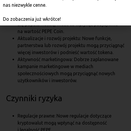
nas niezwykle cenne.
Rosnąca akceptacja memecoinów: Jeśli inne
memecoiny, takie jak Dogecoin, nadal będą cieszyć
Do zobaczenia już wkrótce!
się popularnością, może to wpłynąć pozytywnie
na wartość PEPE Coin.
Aktualizacje i rozwój projektu: Nowe funkcje,
partnerstwa lub rozwój projektu mogą przyciągnąć
więcej inwestorów i podnieść wartość tokena.
Aktywność marketingowa: Dobrze zaplanowane
kampanie marketingowe w mediach
społecznościowych mogą przyciągnąć nowych
użytkowników i inwestorów.
Czynniki ryzyka
Regulacje prawne: Nowe regulacje dotyczące
kryptowalut mogą wpłynąć na dostępność
i legalność PEPE.