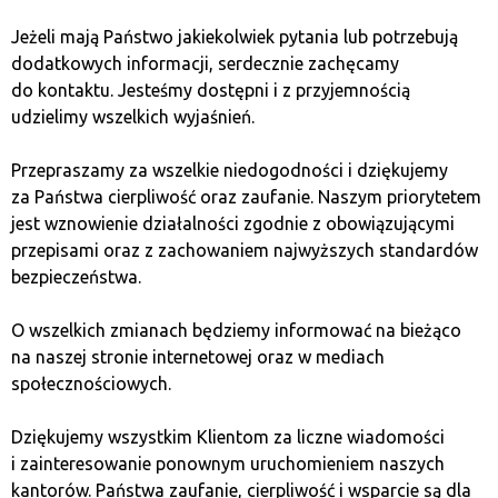
przechowywanie tokenów
Jeżeli mają Państwo jakiekolwiek pytania lub potrzebują
dodatkowych informacji, serdecznie zachęcamy
Po zakupie PEPE Coin upewnij się, że Twoje tokeny
do kontaktu. Jesteśmy dostępni i z przyjemnością
są przechowywane w bezpiecznym portfelu. Warto
udzielimy wszelkich wyjaśnień.
rozważyć użycie portfela sprzętowego dla
dodatkowego poziomu ochrony.
Przepraszamy za wszelkie niedogodności i dziękujemy
za Państwa cierpliwość oraz zaufanie. Naszym priorytetem
jest wznowienie działalności zgodnie z obowiązującymi
Analiza potencjału
przepisami oraz z zachowaniem najwyższych standardów
inwestycyjnego PEPE Coin
bezpieczeństwa.
O wszelkich zmianach będziemy informować na bieżąco
Zanim zainteresujesz się poważnie kryptowalutą PEPE,
na naszej stronie internetowej oraz w mediach
warto zrozumieć czynniki, które mogą wpłynąć na jego
społecznościowych.
przyszłą wartość.
Dziękujemy wszystkim Klientom za liczne wiadomości
Czynniki pozytywne
i zainteresowanie ponownym uruchomieniem naszych
kantorów. Państwa zaufanie, cierpliwość i wsparcie są dla