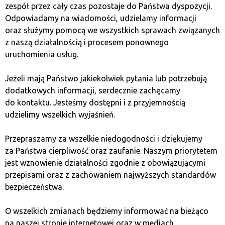
zespół przez cały czas pozostaje do Państwa dyspozycji.
Opłaty za wpłatę i wypłatę
Odpowiadamy na wiadomości, udzielamy informacji
oraz służymy pomocą we wszystkich sprawach związanych
środków
z naszą działalnością i procesem ponownego
uruchomienia usług.
Niektóre kantory kryptowalut mogą pobierać
dodatkowe opłaty za wpłatę i
wypłatę środków
,
Jeżeli mają Państwo jakiekolwiek pytania lub potrzebują
zwłaszcza jeśli transakcje obejmują waluty fiducjarne.
dodatkowych informacji, serdecznie zachęcamy
Opłaty te mogą dotyczyć zarówno przelewów
do kontaktu. Jesteśmy dostępni i z przyjemnością
bankowych, jak i płatności kartą kredytową lub
udzielimy wszelkich wyjaśnień.
debetową. Warto również zwrócić uwagę na koszty
związane z wypłatą środków w gotówce
Przepraszamy za wszelkie niedogodności i dziękujemy
w stacjonarnym kantorze.
za Państwa cierpliwość oraz zaufanie. Naszym priorytetem
jest wznowienie działalności zgodnie z obowiązującymi
przepisami oraz z zachowaniem najwyższych standardów
Koszty wymiany walut
bezpieczeństwa.
fiducjarnych
O wszelkich zmianach będziemy informować na bieżąco
na naszej stronie internetowej oraz w mediach