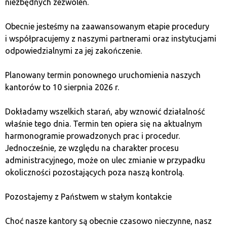
niezbędnych zezwoleń.
Obecnie jesteśmy na zaawansowanym etapie procedury
i współpracujemy z naszymi partnerami oraz instytucjami
odpowiedzialnymi za jej zakończenie.
Planowany termin ponownego uruchomienia naszych
kantorów to 10 sierpnia 2026 r.
Prowizje transakcyjne
Dokładamy wszelkich starań, aby wznowić działalność
właśnie tego dnia. Termin ten opiera się na aktualnym
Prowizje w kantorach kryptowalut są zazwyczaj wyższe
harmonogramie prowadzonych prac i procedur.
niż na giełdach kryptowalut, ale w zamian otrzymujesz
Jednocześnie, ze względu na charakter procesu
gwarancję stałego kursu i szybkości realizacji transakcji.
administracyjnego, może on ulec zmianie w przypadku
Przykładowo, prowizja za zakup BTC w kantorze może
okoliczności pozostających poza naszą kontrolą.
wynosić od 2% do 7%, w zależności od platformy
i kwoty transakcji. Warto wcześniej sprawdzić, jakie
Pozostajemy z Państwem w stałym kontakcie
prowizje obowiązują w danym kantorze, aby uniknąć
nieprzyjemnych niespodzianek.
Choć nasze kantory są obecnie czasowo nieczynne, nasz