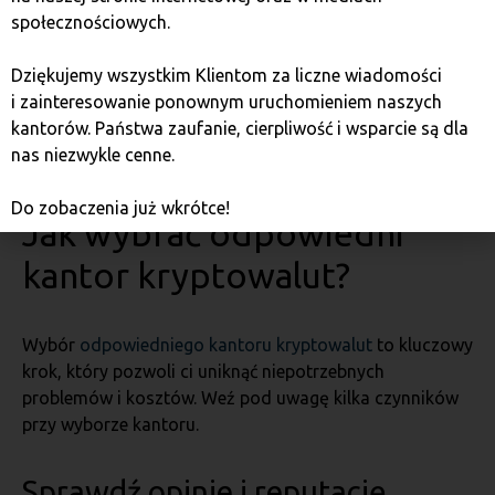
Jeśli kantor kryptowalut oferuje możliwość wymiany
społecznościowych.
walut fiducjarnych (np. EUR, USD) na kryptowaluty,
mogą obowiązywać dodatkowe opłaty związane
Dziękujemy wszystkim Klientom za liczne wiadomości
z przeliczeniem walut. Warto zwrócić uwagę na kurs
i zainteresowanie ponownym uruchomieniem naszych
wymiany oferowany przez kantor, aby upewnić się,
kantorów. Państwa zaufanie, cierpliwość i wsparcie są dla
że jest on konkurencyjny w porównaniu do kursów
nas niezwykle cenne.
oferowanych przez inne platformy.
Do zobaczenia już wkrótce!
Jak wybrać odpowiedni
kantor kryptowalut?
Wybór
odpowiedniego kantoru kryptowalut
to kluczowy
krok, który pozwoli ci uniknąć niepotrzebnych
problemów i kosztów. Weź pod uwagę kilka czynników
przy wyborze kantoru.
Sprawdź opinie i reputację