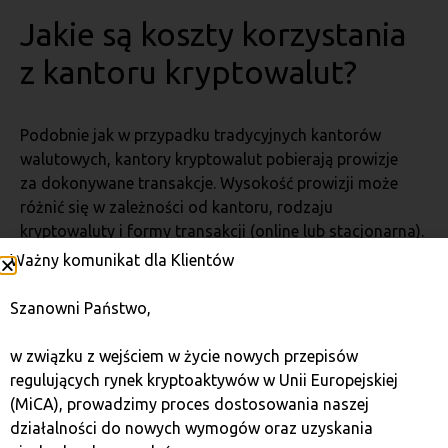
Jakie są koszty korzystania
z kantoru kryptowalut?
Podobnie jak w przypadku tradycyjnych kantorów
walutowych, kantory kryptowalut pobierają prowizje
za dokonywane transakcje. Wysokość prowizji może
różnić się w zależności od kantoru, rodzaju
kryptowaluty i formy transakcji (online lub stacjonarna).
Ważny komunikat dla Klientów
Szanowni Państwo,
w związku z wejściem w życie nowych przepisów
regulujących rynek kryptoaktywów w Unii Europejskiej
(MiCA), prowadzimy proces dostosowania naszej
działalności do nowych wymogów oraz uzyskania