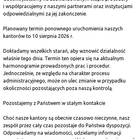
i współpracujemy z naszymi partnerami oraz instytucjami
2. Dywersyfikacja portfela
odpowiedzialnymi za jej zakończenie.
inwestycyjnego
Planowany termin ponownego uruchomienia naszych
kantorów to 10 sierpnia 2026 r.
Inwestowanie w kryptowaluty oparte na sztucznej
Dokładamy wszelkich starań, aby wznowić działalność
inteligencji pozwala na dywersyfikację portfela.
właśnie tego dnia. Termin ten opiera się na aktualnym
Wprowadzenie takich aktywów do portfela może
harmonogramie prowadzonych prac i procedur.
zminimalizować ryzyko i zwiększyć potencjalne zyski,
Jednocześnie, ze względu na charakter procesu
szczególnie w dynamicznie rozwijającym się świecie
administracyjnego, może on ulec zmianie w przypadku
kryptowalut.
okoliczności pozostających poza naszą kontrolą.
3. Automatyzacja procesów
Pozostajemy z Państwem w stałym kontakcie
inwestycyjnych
Choć nasze kantory są obecnie czasowo nieczynne, nasz
zespół przez cały czas pozostaje do Państwa dyspozycji.
Dzięki zaawansowanym modelom AI, monety AI
Odpowiadamy na wiadomości, udzielamy informacji
pozwalają na automatyzację procesów inwestycyjnych.