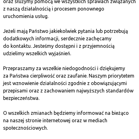
oraz służymy pomocą we wszystkich sprawach związanych
Algorytmy uczenia maszynowego mogą analizować
z naszą działalnością i procesem ponownego
dane rynkowe w czasie rzeczywistym, przewidywać
uruchomienia usług.
trendy i podejmować decyzje inwestycyjne, co pozwala
na bardziej efektywne zarządzanie portfelem.
Jeżeli mają Państwo jakiekolwiek pytania lub potrzebują
dodatkowych informacji, serdecznie zachęcamy
Kryptowaluty AI – wady
do kontaktu. Jesteśmy dostępni i z przyjemnością
udzielimy wszelkich wyjaśnień.
i zagrożenia
Przepraszamy za wszelkie niedogodności i dziękujemy
za Państwa cierpliwość oraz zaufanie. Naszym priorytetem
1. Zmienność rynku
jest wznowienie działalności zgodnie z obowiązującymi
przepisami oraz z zachowaniem najwyższych standardów
bezpieczeństwa.
Podobnie jak inne kryptowaluty, także te oparte
na sztucznej inteligencji są podatne na zmienność rynku.
O wszelkich zmianach będziemy informować na bieżąco
Inwestorzy muszą być przygotowani na duże wahania
na naszej stronie internetowej oraz w mediach
cen, które mogą prowadzić do znacznych strat lub
społecznościowych.
zysków w krótkim czasie.