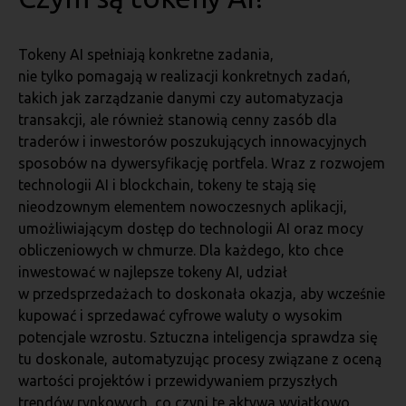
Tokeny AI spełniają konkretne zadania,
nie tylko pomagają w realizacji konkretnych zadań,
takich jak zarządzanie danymi czy automatyzacja
transakcji, ale również stanowią cenny zasób dla
traderów i inwestorów poszukujących innowacyjnych
sposobów na dywersyfikację portfela. Wraz z rozwojem
technologii AI i blockchain, tokeny te stają się
nieodzownym elementem nowoczesnych aplikacji,
umożliwiającym dostęp do technologii AI oraz mocy
obliczeniowych w chmurze. Dla każdego, kto chce
inwestować w najlepsze tokeny AI, udział
w przedsprzedażach to doskonała okazja, aby wcześnie
kupować i sprzedawać cyfrowe waluty o wysokim
potencjale wzrostu. Sztuczna inteligencja sprawdza się
tu doskonale, automatyzując procesy związane z oceną
wartości projektów i przewidywaniem przyszłych
trendów rynkowych, co czyni te aktywa wyjątkowo