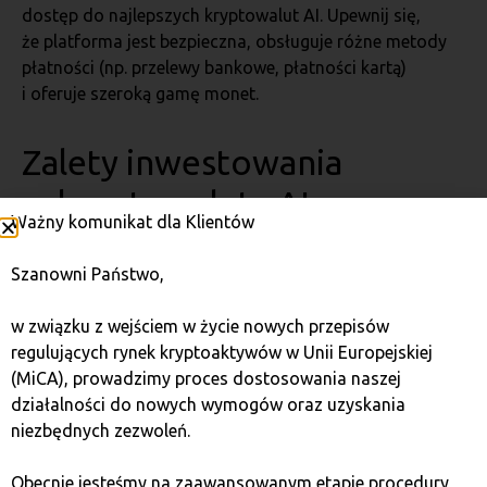
dostęp do najlepszych kryptowalut AI. Upewnij się,
że platforma jest bezpieczna, obsługuje różne metody
płatności (np. przelewy bankowe, płatności kartą)
i oferuje szeroką gamę monet.
Zalety inwestowania
w kryptowaluty AI
Ważny komunikat dla Klientów
1. Wysoki potencjał wzrostu
Szanowni Państwo,
w związku z wejściem w życie nowych przepisów
Kryptowaluty AI łączą zalety technologii blockchain
regulujących rynek kryptoaktywów w Unii Europejskiej
i sztucznej inteligencji, co czyni je atrakcyjną opcją
(MiCA), prowadzimy proces dostosowania naszej
inwestycyjną. Ich unikalne zastosowania, takie jak
działalności do nowych wymogów oraz uzyskania
zarządzanie danymi czy automatyzacja handlu,
niezbędnych zezwoleń.
przyciągają inwestorów, którzy widzą w nich potencjał
wzrostu.
Obecnie jesteśmy na zaawansowanym etapie procedury