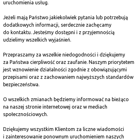
a blockchain
uruchomienia usług.
Jeżeli mają Państwo jakiekolwiek pytania lub potrzebują
Kryptowaluty, takie jak bitcoin czy ethereum, oparte
dodatkowych informacji, serdecznie zachęcamy
na blockchainie, mają potencjał do zrewolucjonizowania
do kontaktu. Jesteśmy dostępni i z przyjemnością
światowych finansów. Ich zdecentralizowany charakter
udzielimy wszelkich wyjaśnień.
sprawia, że mogą one oferować alternatywę dla
tradycyjnych systemów bankowych. Dzięki
Przepraszamy za wszelkie niedogodności i dziękujemy
blockchainowi transakcje mogą być szybsze, tańsze
za Państwa cierpliwość oraz zaufanie. Naszym priorytetem
i bardziej bezpieczne. Jednak przyszłość kryptowalut
jest wznowienie działalności zgodnie z obowiązującymi
zależy od dalszego rozwoju technologii blockchain
przepisami oraz z zachowaniem najwyższych standardów
oraz regulacji prawnych.
bezpieczeństwa.
Zalety i wady technologii
O wszelkich zmianach będziemy informować na bieżąco
na naszej stronie internetowej oraz w mediach
blockchain
społecznościowych.
Dziękujemy wszystkim Klientom za liczne wiadomości
Jak każda technologia, tak i blockchain posiada swoje
i zainteresowanie ponownym uruchomieniem naszych
zalety i wady, które omawiamy poniżej.