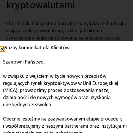
kryptowalutami
Choć blockchain jest najbardziej znany jako technologia
stojąca za kryptowalutami, takimi jak bitcoin
czy ethereum, jego zastosowania są znacznie szersze.
Oto kilka przykładów:
Ważny komunikat dla Klientów
Zarządzanie danymi medycznymi
: Blockchain
może przechowywać i weryfikować dane
Szanowni Państwo,
pacjentów w sposób bezpieczny, umożliwiając
dostęp do nich jedynie upoważnionym osobom.
w związku z wejściem w życie nowych przepisów
Śledzenie dostaw i logistyka
: Dzięki
regulujących rynek kryptoaktywów w Unii Europejskiej
blockchainowi możliwe jest śledzenie każdego
(MiCA), prowadzimy proces dostosowania naszej
etapu łańcucha dostaw, od produkcji
działalności do nowych wymogów oraz uzyskania
po dostarczenie do klienta, co eliminuje oszustwa
niezbędnych zezwoleń.
i zwiększa transparentność.
Głosowanie
: Blockchain może zostać
Obecnie jesteśmy na zaawansowanym etapie procedury
wykorzystany do tworzenia systemów
i współpracujemy z naszymi partnerami oraz instytucjami
głosowania, które są bezpieczne i niemożliwe
odpowiedzialnymi za jej zakończenie.