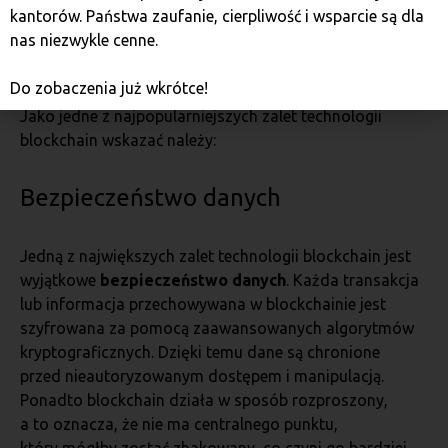
kantorów. Państwa zaufanie, cierpliwość i wsparcie są dla
nas niezwykle cenne.
Zalety technologii blockchain
Do zobaczenia już wkrótce!
Jako jedne z najpopularniejszych zalet technologii
blockchain wskazać należy:
Bezpieczeństwo danych
Jedną z największych zalet technologii blockchain jest
wyjątkowe
bezpieczeństwo danych
. Każda transakcja
lub informacja przechowywana w blockchainie jest
szyfrowana za pomocą zaawansowanych algorytmów
kryptograficznych. Dzięki temu dane są chronione
przed nieautoryzowanym dostępem i manipulacją.
Ponadto blockchain działa w sposób rozproszony,
a to oznacza, że nie ma centralnego punktu,