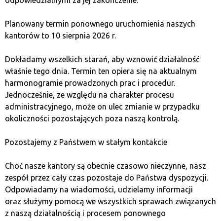
do zmanipulowania.
Planowany termin ponownego uruchomienia naszych
Jak blockchain może
kantorów to 10 sierpnia 2026 r.
wpływać na przyszłość?
Dokładamy wszelkich starań, aby wznowić działalność
właśnie tego dnia. Termin ten opiera się na aktualnym
harmonogramie prowadzonych prac i procedur.
Technologia blockchain wciąż się rozwija, a jej potencjał
Jednocześnie, ze względu na charakter procesu
jest ogromny. W miarę jak rośnie zapotrzebowanie
administracyjnego, może on ulec zmianie w przypadku
na transparentność, bezpieczeństwo
okoliczności pozostających poza naszą kontrolą.
i zdecentralizowane systemy, blockchain zyskuje
na znaczeniu. W przyszłości możemy spodziewać się
Pozostajemy z Państwem w stałym kontakcie
jeszcze szerszego zastosowania tej technologii,
zarówno w finansach, jak i w innych sektorach
Choć nasze kantory są obecnie czasowo nieczynne, nasz
gospodarki.
zespół przez cały czas pozostaje do Państwa dyspozycji.
Odpowiadamy na wiadomości, udzielamy informacji
Przyszłość kryptowalut
oraz służymy pomocą we wszystkich sprawach związanych
z naszą działalnością i procesem ponownego