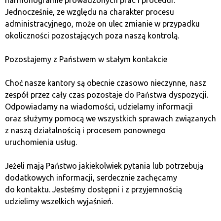
harmonogramie prowadzonych prac i procedur.
inwestycji
Jednocześnie, ze względu na charakter procesu
administracyjnego, może on ulec zmianie w przypadku
okoliczności pozostających poza naszą kontrolą.
Horyzont czasowy to istotny aspekt inwestowania.
Bitcoin może być bardziej odpowiedni dla
Pozostajemy z Państwem w stałym kontakcie
długoterminowych inwestorów, którzy chcą
zabezpieczyć swoje środki przed inflacją. Ethereum,
Choć nasze kantory są obecnie czasowo nieczynne, nasz
dzięki swojej wszechstronności, może generować zyski
zespół przez cały czas pozostaje do Państwa dyspozycji.
w krótszym terminie, ale wymaga większej gotowości
Odpowiadamy na wiadomości, udzielamy informacji
inwestora na dynamiczne zmiany.
oraz służymy pomocą we wszystkich sprawach związanych
z naszą działalnością i procesem ponownego
Dywersyfikacja jako strategia
uruchomienia usług.
ochrony kapitału
Jeżeli mają Państwo jakiekolwiek pytania lub potrzebują
dodatkowych informacji, serdecznie zachęcamy
Dywersyfikacja to strategia, która pozwala zmniejszyć
do kontaktu. Jesteśmy dostępni i z przyjemnością
ryzyko inwestycyjne, rozkładając kapitał na różne
udzielimy wszelkich wyjaśnień.
aktywa. Inwestując jednocześnie w bitcoina i ethereum,