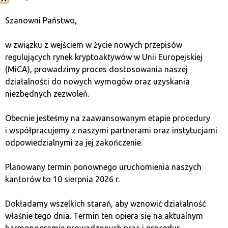
lepszym wyborem. Jeśli interesujesz się nowymi
technologiami i chcesz inwestować w projekty, które
Szanowni Państwo,
mogą przynieść potencjalnie wyższe zyski dzięki
rozwijającemu się ekosystemowi zdecentralizowanych
w związku z wejściem w życie nowych przepisów
aplikacji, ethereum może być dla ciebie odpowiednim
regulujących rynek kryptoaktywów w Unii Europejskiej
rozwiązaniem.
(MiCA), prowadzimy proces dostosowania naszej
działalności do nowych wymogów oraz uzyskania
niezbędnych zezwoleń.
Oceń swoją tolerancję na ryzyko
Obecnie jesteśmy na zaawansowanym etapie procedury
Bitcoin jest bardziej stabilnym aktywem z długą historią,
i współpracujemy z naszymi partnerami oraz instytucjami
co może być bardziej atrakcyjne dla inwestorów
odpowiedzialnymi za jej zakończenie.
o niższej tolerancji na ryzyko. Ethereum, ze względu
na swoją zmienność i rosnącą konkurencję, może być
Planowany termin ponownego uruchomienia naszych
bardziej ryzykownym, ale jednocześnie potencjalnie
kantorów to 10 sierpnia 2026 r.
bardziej zyskownym wyborem.
Dokładamy wszelkich starań, aby wznowić działalność
właśnie tego dnia. Termin ten opiera się na aktualnym
Określ horyzont czasowy