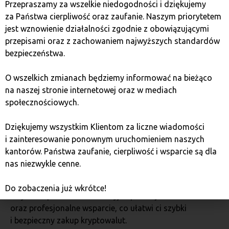
możesz zyskać stabilność wynikającą z charakterystyki
Przepraszamy za wszelkie niedogodności i dziękujemy
bitcoina oraz szansę na wzrost wartości dzięki
za Państwa cierpliwość oraz zaufanie. Naszym priorytetem
potencjałowi Ethereum. Taka dywersyfikacja sprawdzi
jest wznowienie działalności zgodnie z obowiązującymi
się szczególnie w przypadku inwestorów,
przepisami oraz z zachowaniem najwyższych standardów
którzy nie chcą wybierać między stabilnością
bezpieczeństwa.
a dynamiką innowacji.
O wszelkich zmianach będziemy informować na bieżąco
na naszej stronie internetowej oraz w mediach
Praktyczne kroki do zakupu
społecznościowych.
bitcoina i ethereum
Dziękujemy wszystkim Klientom za liczne wiadomości
i zainteresowanie ponownym uruchomieniem naszych
Bezpieczeństwo jest kluczowe, dlatego warto korzystać
kantorów. Państwa zaufanie, cierpliwość i wsparcie są dla
ze sprawdzonych platform lub kantorów kryptowalut,
nas niezwykle cenne.
które gwarantują bezpieczeństwo transakcji
i przechowywania środków. Kantor Bitcoin Quark
Do zobaczenia już wkrótce!
Gdynia zapewnia konkurencyjne prowizje
oraz profesjonalne wsparcie, co ułatwi ci szybki
i bezpieczny zakup kryptowalut.