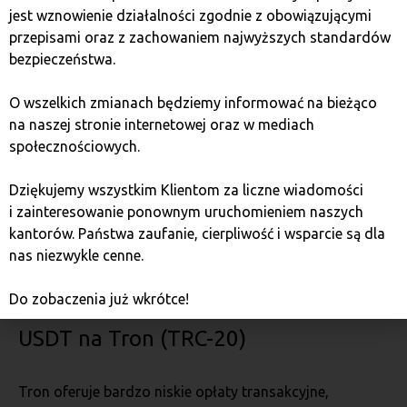
Omni Layer był pierwszym protokołem,
jest wznowienie działalności zgodnie z obowiązującymi
na którym działał tether, co zapewniało wysokie
przepisami oraz z zachowaniem najwyższych standardów
bezpieczeństwo transakcji. Obecnie, ze względu
bezpieczeństwa.
na wyższe koszty i wolniejsze transakcje, tether na Omni
Layer jest mniej popularny niż inne wersje.
O wszelkich zmianach będziemy informować na bieżąco
na naszej stronie internetowej oraz w mediach
USDT na Ethereum (ERC-20)
społecznościowych.
Dziękujemy wszystkim Klientom za liczne wiadomości
Ethereum jest jednym z najpopularniejszych
i zainteresowanie ponownym uruchomieniem naszych
blockchainów dla tethera, dzięki szybkim transakcjom
kantorów. Państwa zaufanie, cierpliwość i wsparcie są dla
i szerokiemu wsparciu przez portfele i giełdy. Jako token
nas niezwykle cenne.
ERC-20 USDT na Ethereum można łatwo integrować
z różnymi usługami DeFi.
Do zobaczenia już wkrótce!
USDT na Tron (TRC-20)
Tron oferuje bardzo niskie opłaty transakcyjne,