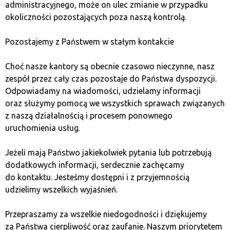
Regulacje prawne
. Stablecoiny, w tym USDT,
administracyjnego, może on ulec zmianie w przypadku
podlegają rosnącemu nadzorowi ze strony
okoliczności pozostających poza naszą kontrolą.
regulatorów finansowych na całym świecie,
co może wpłynąć na ich przyszłe funkcjonowanie.
Pozostajemy z Państwem w stałym kontakcie
Choć nasze kantory są obecnie czasowo nieczynne, nasz
Token USDT na różnych
zespół przez cały czas pozostaje do Państwa dyspozycji.
blockchainach
Odpowiadamy na wiadomości, udzielamy informacji
oraz służymy pomocą we wszystkich sprawach związanych
z naszą działalnością i procesem ponownego
Jednym z wyjątkowych aspektów tethera jest możliwość
uruchomienia usług.
korzystania z niego na różnych blockchainach,
co zapewnia elastyczność i szeroki dostęp
Jeżeli mają Państwo jakiekolwiek pytania lub potrzebują
do stablecoina.
dodatkowych informacji, serdecznie zachęcamy
do kontaktu. Jesteśmy dostępni i z przyjemnością
USDT na blockchainie Bitcoin (Omni
udzielimy wszelkich wyjaśnień.
Layer)
Przepraszamy za wszelkie niedogodności i dziękujemy
za Państwa cierpliwość oraz zaufanie. Naszym priorytetem