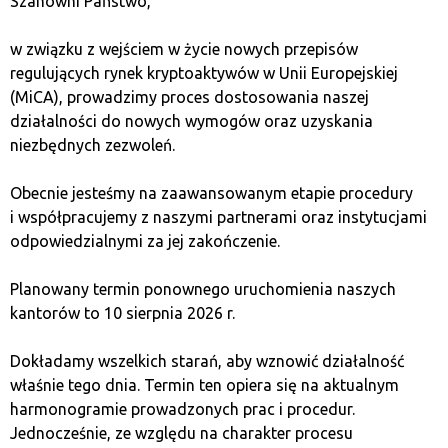
Szanowni Państwo,
większą elastyczność i szerokie zastosowanie
na różnych platformach.
w związku z wejściem w życie nowych przepisów
regulujących rynek kryptoaktywów w Unii Europejskiej
Ryzyka związane z USDT
(MiCA), prowadzimy proces dostosowania naszej
działalności do nowych wymogów oraz uzyskania
niezbędnych zezwoleń.
Mimo wielu zalet tether ma swoje ryzyka i ograniczenia,
które warto wziąć pod uwagę przed jego użyciem.
Obecnie jesteśmy na zaawansowanym etapie procedury
Brak pełnej decentralizacji
. Tether jest
i współpracujemy z naszymi partnerami oraz instytucjami
emitowany przez firmę Tether Limited,
odpowiedzialnymi za jej zakończenie.
która centralnie kontroluje emisję i zabezpieczenie
tokenów.
Planowany termin ponownego uruchomienia naszych
Kontrowersje dotyczące rezerw
. Istnieją
kantorów to 10 sierpnia 2026 r.
wątpliwości, czy każdy token USDT jest
rzeczywiście w pełni zabezpieczony odpowiednimi
Dokładamy wszelkich starań, aby wznowić działalność
aktywami. Z tego względu użytkownicy powinni
właśnie tego dnia. Termin ten opiera się na aktualnym
być świadomi potencjalnych ryzyk finansowych
harmonogramie prowadzonych prac i procedur.
związanych z jego zabezpieczeniem.
Jednocześnie, ze względu na charakter procesu