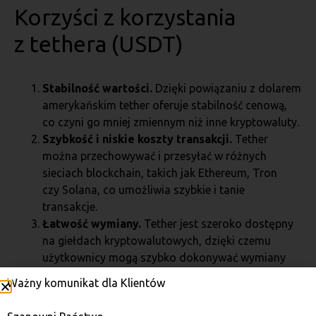
Korzyści z korzystania
z tethera (USDT)
Stabilność wartości.
Dzięki powiązaniu z dolarem
amerykańskim tether oferuje stabilność cenową,
co czyni go mniej zmiennym niż inne kryptowaluty.
Szybkość i niskie koszty transakcji.
Tether
można przechowywać i przesyłać w różnych
sieciach blockchain, takich jak Ethereum, Tron
czy Solana, co umożliwia szybkie i tanie
transakcje.
Łatwość wymiany.
Tether jest szeroko dostępny
na giełdach kryptowalutowych, dzięki czemu
użytkownicy mogą szybko dokonywać wymiany
na inne kryptowaluty.
Ważny komunikat dla Klientów
Wsparcie przez różne blockchainy.
Możliwość
używania tethera w różnych sieciach zapewnia