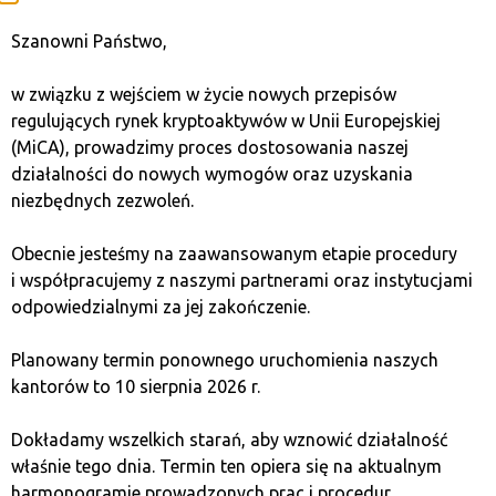
warunków rynkowych.
Szanowni Państwo,
Zalety:
w związku z wejściem w życie nowych przepisów
regulujących rynek kryptoaktywów w Unii Europejskiej
możliwość generowania zysków w krótszych
(MiCA), prowadzimy proces dostosowania naszej
okresach
działalności do nowych wymogów oraz uzyskania
mniej czasochłonne niż day trading.
niezbędnych zezwoleń.
Obecnie jesteśmy na zaawansowanym etapie procedury
Wady:
i współpracujemy z naszymi partnerami oraz instytucjami
odpowiedzialnymi za jej zakończenie.
ryzyko przegapienia większych trendów
potrzeba dokładnej analizy rynku.
Planowany termin ponownego uruchomienia naszych
kantorów to 10 sierpnia 2026 r.
Day Trading: dla miłośników intensywnych emocji
Dokładamy wszelkich starań, aby wznowić działalność
Day Trading to strategia, która polega na otwieraniu
właśnie tego dnia. Termin ten opiera się na aktualnym
i zamykaniu pozycji w ciągu jednego dnia handlowego.
harmonogramie prowadzonych prac i procedur.