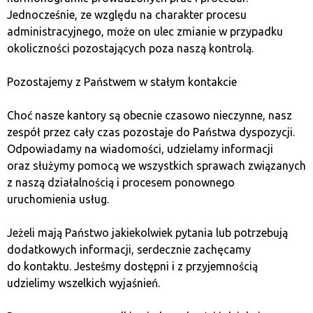
Celem jest wykorzystanie krótkoterminowych wahań
Jednocześnie, ze względu na charakter procesu
cen.
administracyjnego, może on ulec zmianie w przypadku
okoliczności pozostających poza naszą kontrolą.
Co wyróżnia strategie Day
Pozostajemy z Państwem w stałym kontakcie
Trading?
Choć nasze kantory są obecnie czasowo nieczynne, nasz
zespół przez cały czas pozostaje do Państwa dyspozycji.
Strategia ta wymaga ciągłego monitorowania rynku
Odpowiadamy na wiadomości, udzielamy informacji
i szybkiego podejmowania decyzji. Traderzy bazują
oraz służymy pomocą we wszystkich sprawach związanych
na analizie technicznej oraz wskaźnikach, takich jak
z naszą działalnością i procesem ponownego
wolumen, średnie kroczące czy poziomy wsparcia.
uruchomienia usług.
Zalety:
Jeżeli mają Państwo jakiekolwiek pytania lub potrzebują
dodatkowych informacji, serdecznie zachęcamy
do kontaktu. Jesteśmy dostępni i z przyjemnością
możliwość zarabiania na niewielkich ruchach cen
udzielimy wszelkich wyjaśnień.
brak ryzyka związanego z nocnym
przechowywaniem pozycji.