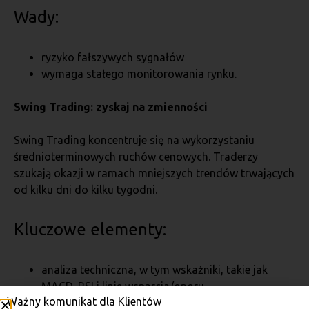
Wady:
ryzyko fałszywych sygnałów
wymaga stałego monitorowania rynku.
Swing Trading: zyskaj na zmienności
Swing Trading koncentruje się na wykorzystaniu
średnioterminowych ruchów cenowych. Traderzy
szukają okazji w ramach mniejszych trendów trwających
od kilku dni do kilku tygodni.
Kluczowe elementy:
analiza techniczna, w tym wskaźniki, takie jak
MACD, RSI i linie wsparcia/oporu
Ważny komunikat dla Klientów
elastyczne podejście do zmieniających się