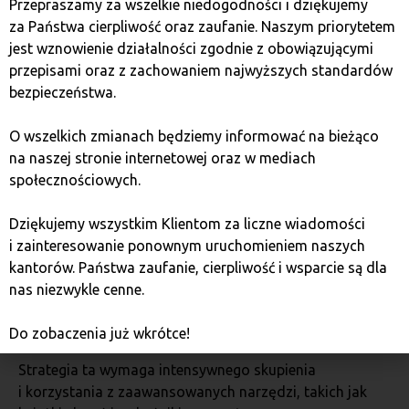
Przepraszamy za wszelkie niedogodności i dziękujemy
za Państwa cierpliwość oraz zaufanie. Naszym priorytetem
Wady:
jest wznowienie działalności zgodnie z obowiązującymi
przepisami oraz z zachowaniem najwyższych standardów
wysokie koszty transakcyjne
bezpieczeństwa.
wymóg zaawansowanej wiedzy i doświadczenia.
O wszelkich zmianach będziemy informować na bieżąco
Skalpowanie: drobnymi krokami do zysku
na naszej stronie internetowej oraz w mediach
społecznościowych.
Skalpowanie to strategia, która polega na szybkim
wejściu i wyjściu z transakcji, aby wykorzystać
Dziękujemy wszystkim Klientom za liczne wiadomości
minimalne ruchy cen. Scalperzy wykonują dziesiątki,
i zainteresowanie ponownym uruchomieniem naszych
a nawet setki transakcji dziennie.
kantorów. Państwa zaufanie, cierpliwość i wsparcie są dla
nas niezwykle cenne.
Jak działa skalpowanie?
Do zobaczenia już wkrótce!
Strategia ta wymaga intensywnego skupienia
i korzystania z zaawansowanych narzędzi, takich jak