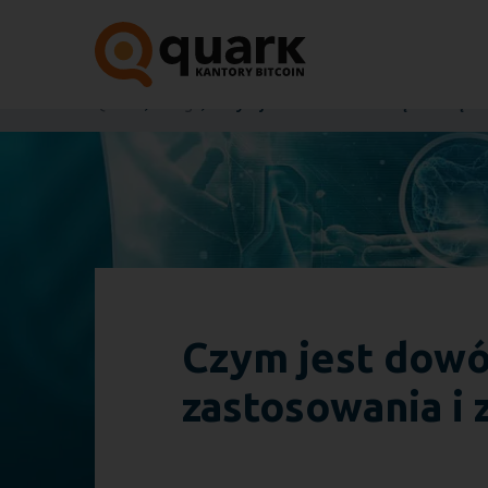
Quark
Blog
Czym jest dowód z wiedzą zerową? Wy
Czym jest dowó
zastosowania i 