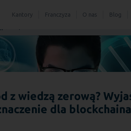
Kantory
Franczyza
O nas
Blog
jaśnienie, zastosowania i znaczenie dla blockchaina
d z wiedzą zerową? Wyjaś
znaczenie dla blockchain