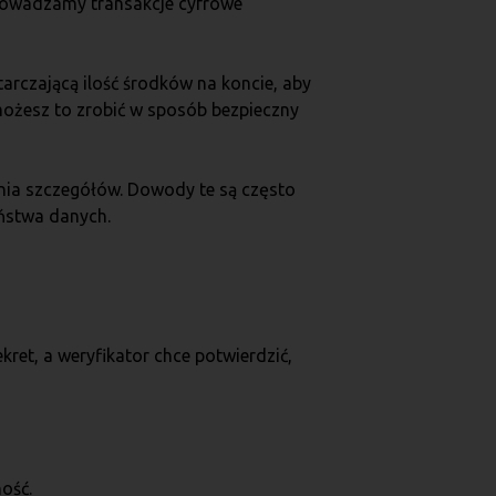
eprowadzamy transakcje cyfrowe
arczającą ilość środków na koncie, aby
możesz to zrobić w sposób bezpieczny
ania szczegółów. Dowody te są często
eństwa danych.
et, a weryfikator chce potwierdzić,
ość.