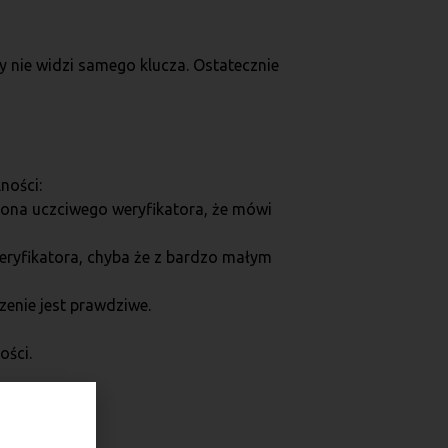
y nie widzi samego klucza. Ostatecznie
ności:
kona uczciwego weryfikatora, że mówi
weryfikatora, chyba że z bardzo małym
zenie jest prawdziwe.
ości.