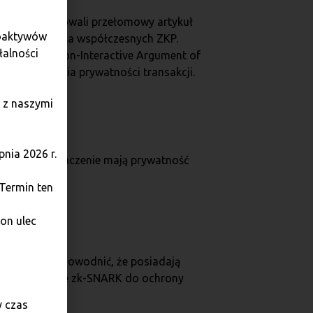
ackoff opublikowali przełomowy artykuł
toaktywów
fundamentem dla współczesnych ZKP.
łalności
e Succinct Non-Interactive Argument of
ą zapewnienia prywatności transakcji.
 z naszymi
nia 2026 r.
e kluczowe znaczenie mają prywatność
 Termin ten
on ulec
wnicy mogą udowodnić, że posiadają
ry wykorzystuje zk-SNARK do ochrony
y czas