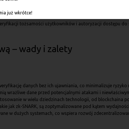
ępu
ia już wkrótce!
ryfikacji tożsamości użytkowników i autoryzacji dostępu d
ą – wady i zalety
eryfikację danych bez ich ujawniania, co minimalizuje ryzyko 
ią wrażliwe dane przed potencjalnymi atakami i niewłaściwy
tosowanie w wielu dziedzinach technologii, od blockchaina po
akie jak zk-SNARK, są zoptymalizowane pod kątem wydajności
ne w dużych systemach, co wspiera rozwój zdecentralizowany