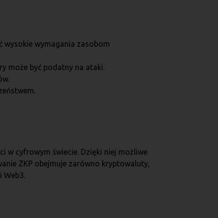
ać wysokie wymagania zasobom
ry może być podatny na ataki.
ów.
czeństwem.
i w cyfrowym świecie. Dzięki niej możliwe
owanie ZKP obejmuje zarówno kryptowaluty,
ci Web3.