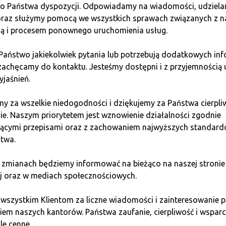
do Państwa dyspozycji. Odpowiadamy na wiadomości, udziel
nia
 oraz służymy pomocą we wszystkich sprawach związanych z n
ią i procesem ponownego uruchomienia usług.
otrzeby ujawniania haseł. Użytkownik może potwierdzić swoją
 Państwo jakiekolwiek pytania lub potrzebują dodatkowych inf
ni przed kradzieżą tożsamości.
zachęcamy do kontaktu. Jesteśmy dostępni i z przyjemnością 
yjaśnień.
y za wszelkie niedogodności i dziękujemy za Państwa cierpli
ie. Naszym priorytetem jest wznowienie działalności zgodnie
danych przesyłanych w sieciach, jednocześnie chroniąc ich tr
jącymi przepisami oraz z zachowaniem najwyższych standar
e, takie jak dane finansowe.
twa.
 zmianach będziemy informować na bieżąco na naszej stronie
j oraz w mediach społecznościowych.
zację poufnych transakcji. Strony mogą udowodnić, że spełni
 wszystkim Klientom za liczne wiadomości i zainteresowani
em naszych kantorów. Państwa zaufanie, cierpliwość i wsparci
le cenne.