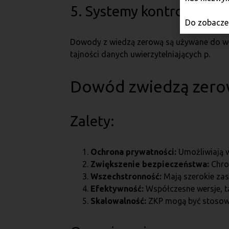
5. Systemy kontroli dost
Do zobaczen
Dowody z wiedzą zerową są używane do we
tajności danych uwierzytelniających p.
Dowód zwiedzą zerow
Zalety:
Ochrona prywatności:
Umożliwiają w
Zwiększenie bezpieczeństwa:
Chron
Wszechstronność:
Mają szerokie zas
Efektywność:
Współczesne wersje, t
Skalowalność:
ZKP mogą być stosowa