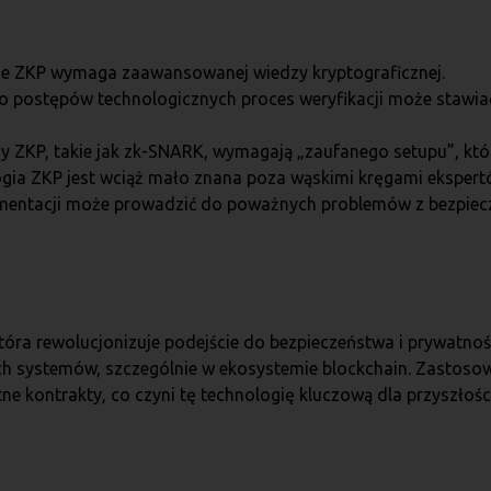
e ZKP wymaga zaawansowanej wiedzy kryptograficznej.
 postępów technologicznych proces weryfikacji może stawi
y ZKP, takie jak zk-SNARK, wymagają „zaufanego setupu”, któ
gia ZKP jest wciąż mało znana poza wąskimi kręgami ekspert
mentacji może prowadzić do poważnych problemów z bezpie
óra rewolucjonizuje podejście do bezpieczeństwa i prywatnośc
nych systemów, szczególnie w ekosystemie blockchain. Zastos
ntne kontrakty, co czyni tę technologię kluczową dla przyszłoś