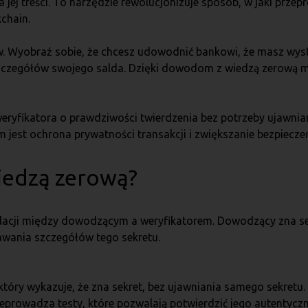
a jej treści. To narzędzie rewolucjonizuje sposób, w jaki prz
chain.
w. Wyobraź sobie, że chcesz udowodnić bankowi, że masz wyst
 szczegółów swojego salda. Dzięki dowodom z wiedzą zerową 
weryfikatora o prawdziwości twierdzenia bez potrzeby ujawni
m jest ochrona prywatności transakcji i zwiększanie bezpiecz
iedzą zerową?
lacji między dowodzącym a weryfikatorem. Dowodzący zna sekr
wania szczegółów tego sekretu.
 który wykazuje, że zna sekret, bez ujawniania samego sekretu.
zeprowadza testy, które pozwalają potwierdzić jego autentyczn