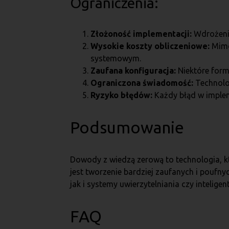
Ograniczenia:
Złożoność implementacji:
Wdrożeni
Wysokie koszty obliczeniowe:
Mimo
systemowym.
Zaufana konfiguracja:
Niektóre form
Ograniczona świadomość:
Technolo
Ryzyko błędów:
Każdy błąd w imple
Podsumowanie
Dowody z wiedzą zerową to technologia, kt
jest tworzenie bardziej zaufanych i pouf
jak i systemy uwierzytelniania czy intelige
FAQ