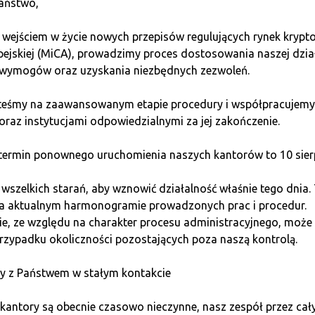
aństwo,
1985 roku, kiedy Shafi Goldwasser, Silvio Micali i Charles R
 wejściem w życie nowych przepisów regulujących rynek kryp
lexity of Interactive Proof-Systems”. Ich praca stała się 
pejskiej (MiCA), prowadzimy proces dostosowania naszej dzia
ch Alessandro Chiesa, ukuł termin zk-SNARK (Zero-Knowledg
wymogów oraz uzyskania niezbędnych zezwoleń.
luta Zcash, która jako pierwsza wdrożyła zk-SNARK z intencj
steśmy na zaawansowanym etapie procedury i współpracujemy
wód z wiedzą zerową?
oraz instytucjami odpowiedzialnymi za jej zakończenie.
ermin ponownego uruchomienia naszych kantorów to 10 sierp
anie w wielu dziedzinach technologii, szczególnie tam, gdzi
szelkich starań, aby wznowić działalność właśnie tego dnia.
na aktualnym harmonogramie prowadzonych prac i procedur.
luty
e, ze względu na charakter procesu administracyjnego, może 
rzypadku okoliczności pozostających poza naszą kontrolą.
 zerową zwiększają prywatność transakcji. Dzięki nim użytko
y z Państwem w stałym kontakcie
nia dokładnych danych transakcji. Przykładem jest Zcash, któ
kantory są obecnie czasowo nieczynne, nasz zespół przez cał