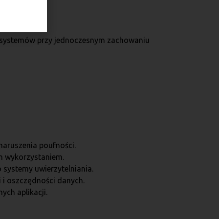
o systemów przy jednoczesnym zachowaniu
naruszenia poufności.
m wykorzystaniem.
 systemy uwierzytelniania.
 i oszczędności danych.
ch aplikacji.