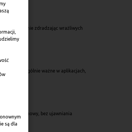
amy
aszą
 tożsamość, nie zdradzając wrażliwych
ormacji,
udzielimy
wość
eść. To szczególnie ważne w aplikacjach,
dów
ają warunki umowy, bez ujawniania
e ponownym
e są dla