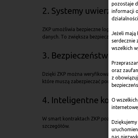
pozostaje 
2. Systemy uwierzytelnia
informacji
działalnośc
ZKP umożliwia bezpieczne logowanie bez p
Jeżeli mają
danych. To zwiększa bezpieczeństwo i chro
serdecznie 
wszelkich w
3. Bezpieczeństwo sieci
Przepraszam
oraz zaufan
Dzięki ZKP można weryfikować integralność 
z obowiązu
które muszą zabezpieczać poufne informacj
bezpieczeńs
4. Inteligentne kontrakty
O wszelkich
internetowe
W smart kontraktach ZKP pozwala na reali
Dziękujemy
szczegółów.
uruchomieni
nas niezwyk