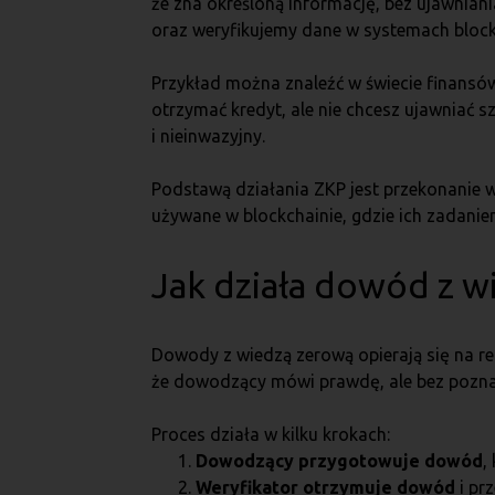
że zna określoną informację, bez ujawniani
oraz weryfikujemy dane w systemach block
Przykład można znaleźć w świecie finansó
otrzymać kredyt, ale nie chcesz ujawniać
i nieinwazyjny.
Podstawą działania ZKP jest przekonanie 
używane w blockchainie, gdzie ich zadanie
Jak działa dowód z w
Dowody z wiedzą zerową opierają się na re
że dowodzący mówi prawdę, ale bez pozna
Proces działa w kilku krokach:
Dowodzący przygotowuje dowód
,
Weryfikator otrzymuje dowód
i pr