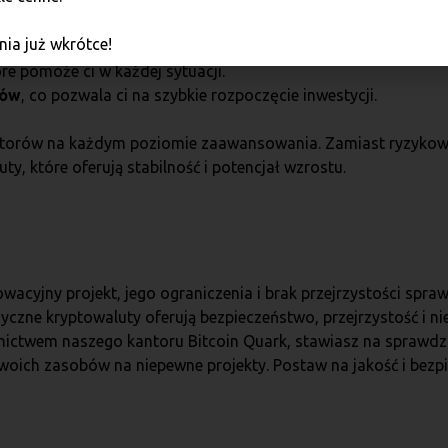
ejrzystej polityce działania.
ia już wkrótce!
opłat.
óre pomoże ci w każdej sytuacji.
ków
, co pozwala ci na szybkie rozpoczęcie inwestycji.
estorów na każdym poziomie zaawansowania. Zamiast ryzykować
y, które oferują stabilność i potencjał wzrostu.
owacyjny projekt, jego ograniczenia i brak przejrzystości spra
lasyczne kryptowaluty oferują bezpieczeństwo, przejrzystość i 
dnictwem naszego kantoru Bitcoin Quark, stawiasz na sprawdz
swoich zasobów na niepewne projekty. Postaw na jakość i bezp