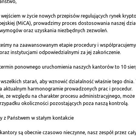
aństwo,
 wejściem w życie nowych przepisów regulujących rynek kryp
stemu Pi Network. Działa na blockchainie opartym na
mechani
pejskiej (MiCA), prowadzimy proces dostosowania naszej dzia
kie i tanie transakcje. Jednak Pi Network nie jest jeszcze w p
wymogów oraz uzyskania niezbędnych zezwoleń.
t
, co oznacza, że wydobyte monety Pi nie mogą być obecnie 
steśmy na zaawansowanym etapie procedury i współpracujemy
oraz instytucjami odpowiedzialnymi za jej zakończenie.
órych niezależnych giełdach, gdzie jej wartość oscyluje w gra
utowe sprawia, że Pi pozostaje tokenem o wątpliwej wartości 
ermin ponownego uruchomienia naszych kantorów to 10 sierp
Pi Network
szelkich starań, aby wznowić działalność właśnie tego dnia.
na aktualnym harmonogramie prowadzonych prac i procedur.
e, ze względu na charakter procesu administracyjnego, może 
óre dzielą zarówno ekspertów, jak i użytkowników. Główne zarz
rzypadku okoliczności pozostających poza naszą kontrolą.
 Wydobyte monety Pi nie są obecnie dostępne na giełdach, c
y z Państwem w stałym kontakcie
party na zaproszeniach budzi podejrzenia o wykorzystanie s
aktywnie promuje swoją wizję „rewolucji w kryptowalutach”, 
kantory są obecnie czasowo nieczynne, nasz zespół przez cał