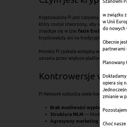
Szanowni P
w związku z
Kryptowaluta Pi jest natywną walutą ekosy
w Unii Euro
który został stworzony, aby umożliwić szyb
do nowych 
znajduje się w tzw.
fazie Enclosed Mainne
kryptowaluty ani na tradycyjne pieniądze.
Obecnie je
partnerami 
Moneta Pi zyskała wstępną wycenę na niekt
uznania przez większe platformy kryptowal
Planowany t
Kontrowersje wokół 
Dokładamy w
opiera się 
Jednocześni
Pi Network wzbudza wiele kontrowersji, kt
zmianie w p
Brak możliwości wypłaty środków
—
Pozostajem
Struktura MLM
— Model działania o
Agresywny marketing
— Pi Network 
Choć nasze 