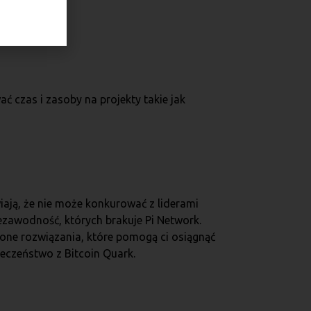
 czas i zasoby na projekty takie jak
wiają, że nie może konkurować z liderami
niezawodność, których brakuje Pi Network.
one rozwiązania, które pomogą ci osiągnąć
ieczeństwo z Bitcoin Quark.