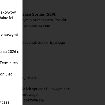
toaktywów
zmie konsensusu Stellar (SCP)
,
łalności
ełni funkcjonalnym blockchainem. Projekt
swobodnie wymieniane na inne
 z naszymi
nicach 46 USD. Jednak brak oficjalnego
rynkowej.
nia 2026 r.
 Termin ten
on ulec
uty wobec projektu to:
o uniemożliwia ich sprzedaż lub wymianę.
chematu piramidowego.
co nie zawsze pokrywa się
y czas