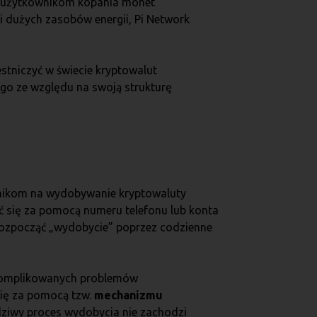
 użytkownikom kopania monet
 dużych zasobów energii, Pi Network
stniczyć w świecie kryptowalut
ego ze względu na swoją strukturę
wnikom na wydobywanie kryptowaluty
ać się za pomocą numeru telefonu lub konta
 rozpocząć „wydobycie” poprzez codzienne
 skomplikowanych problemów
ię za pomocą tzw.
mechanizmu
wdziwy proces wydobycia nie zachodzi