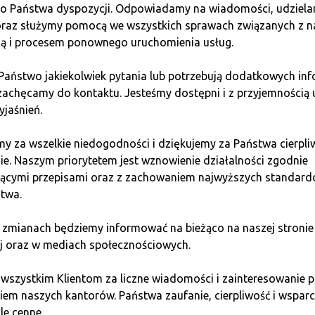
do Państwa dyspozycji. Odpowiadamy na wiadomości, udziel
tu nie podali konkretnego harmonogramu przejścia na Open M
 oraz służymy pomocą we wszystkich sprawach związanych z n
ią i procesem ponownego uruchomienia usług.
CAM?
 Państwo jakiekolwiek pytania lub potrzebują dodatkowych inf
zachęcamy do kontaktu. Jesteśmy dostępni i z przyjemnością 
yjaśnień.
ją sobie potencjalni użytkownicy Pi Network, jest to, czy pro
ji finansowych, co odróżnia go od klasycznych piramid fina
y za wszelkie niedogodności i dziękujemy za Państwa cierpli
a MLM sprawiają, że projekt budzi wątpliwości. Ostateczna oc
ie. Naszym priorytetem jest wznowienie działalności zgodnie
Open Mainnet i umożliwieniem pełnego obrotu kryptowalutą Pi.
jącymi przepisami oraz z zachowaniem najwyższych standar
twa.
 Bitcoin lub Ethereum zamiast
 zmianach będziemy informować na bieżąco na naszej stronie
j oraz w mediach społecznościowych.
e i pełnej kontroli nad inwestycjami, nasz
kantor Bitcoin Qua
 wszystkim Klientom za liczne wiadomości i zainteresowani
yptowalut, takich jak Bitcoin i Ethereum, bez potrzeby angażo
em naszych kantorów. Państwa zaufanie, cierpliwość i wsparci
rk, zyskujesz:
le cenne.