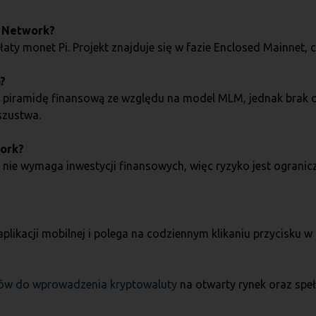
i Network?
ty monet Pi. Projekt znajduje się w fazie Enclosed Mainnet, 
a?
na piramidę finansową ze względu na model MLM, jednak bra
szustwa.
work?
nie wymaga inwestycji finansowych, więc ryzyko jest ogranicz
ikacji mobilnej i polega na codziennym klikaniu przycisku w 
ców do wprowadzenia kryptowaluty
na otwarty rynek oraz speł