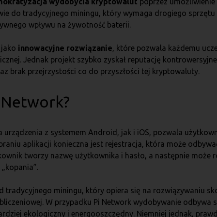
okratyzacja wydobycia kryptowalut
poprzez umożliwienie
ie do tradycyjnego miningu, który wymaga drogiego sprzętu i
tywnego wpływu na żywotność baterii.
 jako
innowacyjne rozwiązanie
, które pozwala każdemu ucze
cznej. Jednak projekt szybko zyskał reputację kontrowersyjn
 brak przejrzystości co do przyszłości tej kryptowaluty.
Pi Network?
a urządzenia z systemem Android, jak i iOS, pozwala użytko
braniu aplikacji konieczna jest rejestracja, która może odbyw
tkownik tworzy nazwę użytkownika i hasło, a następnie może
u „kopania”.
od tradycyjnego miningu, który opiera się na rozwiązywaniu
bliczeniowej. W przypadku Pi Network wydobywanie odbywa s
bardziej ekologiczny i energooszczędny. Niemniej jednak, pra