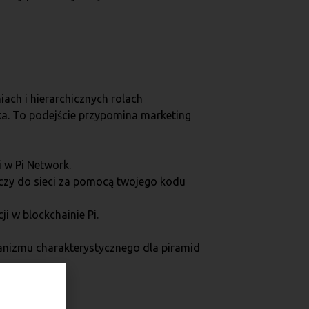
ach i hierarchicznych rolach
ka. To podejście przypomina marketing
 w Pi Network.
czy do sieci za pomocą twojego kodu
 w blockchainie Pi.
hanizmu charakterystycznego dla piramid