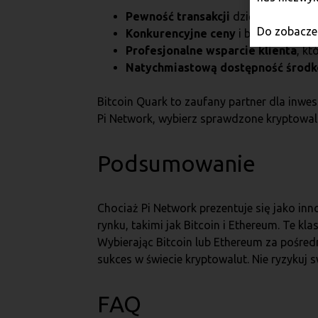
Pewność transakcji
dzięki naszej prz
Do zobaczen
Konkurencyjne ceny
i brak ukrytych 
Profesjonalne wsparcie klienta
, kt
Natychmiastową dostępność środ
Bitcoin Quark to zaufany partner dla inw
Pi Network, wybierz sprawdzone kryptowalut
Podsumowanie
Chociaż Pi Network prezentuje się jako inn
rynku, takimi jak Bitcoin i Ethereum. Te k
Wybierając Bitcoin lub Ethereum za pośre
sukces w świecie kryptowalut. Nie ryzykuj 
FAQ