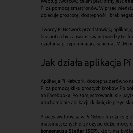
Według twórców, celem platformy jest
dem
Pi za pomocą smartfonów. W przeciwieństw
obiecuje prostotę, dostępność i brak nega
Twórcy Pi Network przedstawiają aplikację
bez potrzeby zaawansowanej wiedzy techni
działania przypominającą schemat MLM oraz
Jak działa aplikacja 
Aplikacja Pi Network, dostępna zarówno n
Pi za pomocą kilku prostych kroków. Po po
na Facebooku. Po zarejestrowaniu się uży
uruchamianie aplikacji i kliknięcie przycisk
Proces wydobycia w Pi Network różni się 
matematycznych przy użyciu dużej mocy o
konsensusu Stellar (SCP)
, który ma być 