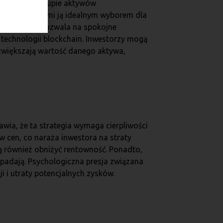
legająca na zakupie aktywów
uralność, co czyni ją idealnym wyborem dla
uga pozycja pozwala na spokojne
technologii blockchain. Inwestorzy mogą
 zwiększają wartość danego aktywa,
wia, że ta strategia wymaga cierpliwości
cen, co naraża inwestora na straty
gą również obniżyć rentowność. Ponadto,
padają. Psychologiczna presja związana
i utraty potencjalnych zysków.