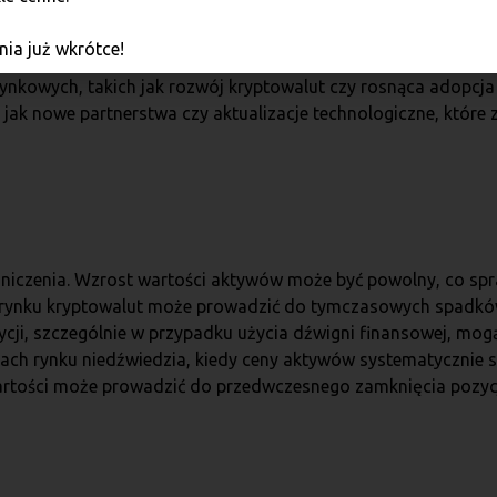
 jedna z najbardziej intuicyjnych strategii inwestycyjnych, po
rzyszłości. Główną zaletą tej strategii jest jej prostota i nat
ia już wkrótce!
twie do bardziej złożonych mechanizmów inwestycyjnych, dł
nkowych, takich jak rozwój kryptowalut czy rosnąca adopcja 
h jak nowe partnerstwa czy aktualizacje technologiczne, które
niczenia. Wzrost wartości aktywów może być powolny, co spra
 rynku kryptowalut może prowadzić do tymczasowych spadków 
ycji, szczególnie w przypadku użycia dźwigni finansowej, mo
sach rynku niedźwiedzia, kiedy ceny aktywów systematycznie s
ości może prowadzić do przedwczesnego zamknięcia pozycji 