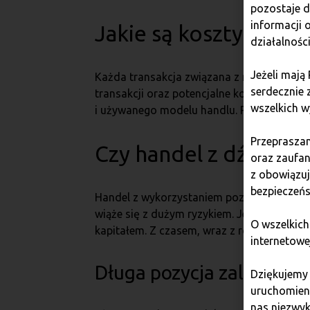
pozostaje 
informacji
Jakie są koszty handl
działalnośc
Jeżeli mają
Każda transakcja związana z margin tradin
serdecznie 
transakcji oraz potencjalne koszty likwid
wszelkich w
i używanego modelu handlu. Przed rozpoczę
Przepraszam
Czy handel z dźwignią
oraz zaufan
z obowiązu
bezpieczeńs
Handel z wykorzystaniem pozycji długich i 
wiąże się z dużym ryzykiem. Jeżeli dopier
O wszelkich
kapitałem. Z czasem, wraz z rozwojem um
internetowe
Długa pozycja zalety
Dziękujemy
uruchomieni
nas niezwyk