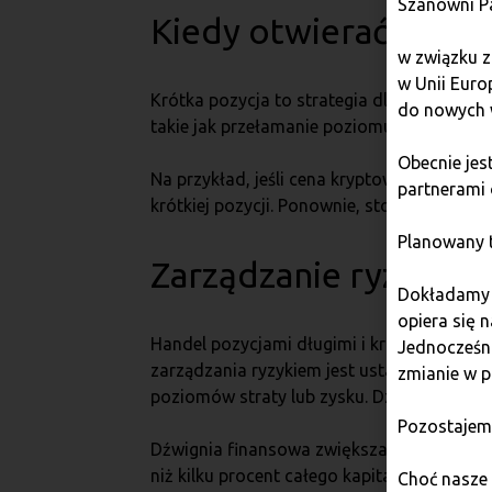
Szanowni P
Kiedy otwierać krótk
w związku z
w Unii Euro
Krótka pozycja to strategia dla tych, któr
do nowych 
takie jak przełamanie poziomu wsparcia, 
Obecnie je
Na przykład, jeśli cena kryptowaluty spa
partnerami 
krótkiej pozycji. Ponownie, stop-loss jes
Planowany t
Zarządzanie ryzykiem
Dokładamy w
opiera się 
Handel pozycjami długimi i krótkimi wymaga
Jednocześni
zarządzania ryzykiem jest ustawianie stop
zmianie w p
poziomów straty lub zysku. Dzięki temu u
Pozostajem
Dźwignia finansowa zwiększa potencjalne zys
niż kilku procent całego kapitału w jednej
Choć nasze 