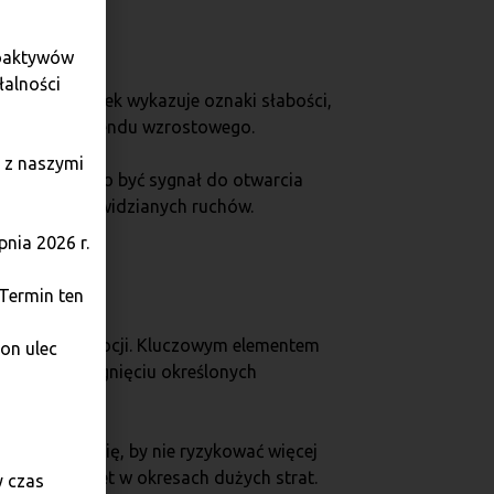
toaktywów
łalności
ą się, gdy rynek wykazuje oznaki słabości,
odwrócenie trendu wzrostowego.
 z naszymi
rasta, może to być sygnał do otwarcia
padku nieprzewidzianych ruchów.
nia 2026 r.
 Termin ten
y i kontroli emocji. Kluczowym elementem
on ulec
zycje po osiągnięciu określonych
nie. Zaleca się, by nie ryzykować więcej
 na rynku nawet w okresach dużych strat.
y czas