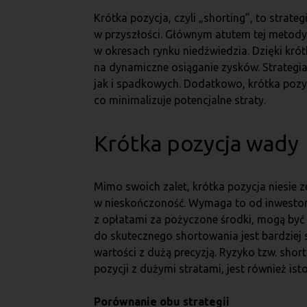
Krótka pozycja, czyli „shorting”, to stra
w przyszłości. Głównym atutem tej metody 
w okresach rynku niedźwiedzia. Dzięki kró
na dynamiczne osiąganie zysków. Strategia
jak i spadkowych. Dodatkowo, krótka pozy
co minimalizuje potencjalne straty.
Krótka pozycja wady
Mimo swoich zalet, krótka pozycja niesie 
w nieskończoność. Wymaga to od inwestora
z opłatami za pożyczone środki, mogą by
do skutecznego shortowania jest bardziej
wartości z dużą precyzją. Ryzyko tzw. sho
pozycji z dużymi stratami, jest również is
Porównanie obu strategii