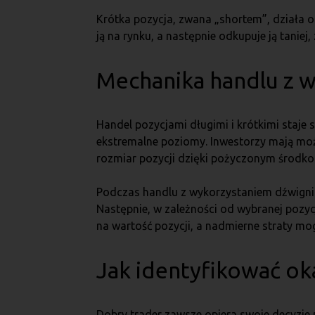
Krótka pozycja, zwana „shortem”, działa o
ją na rynku, a następnie odkupuje ją tani
Mechanika handlu z w
Handel pozycjami długimi i krótkimi staje 
ekstremalne poziomy. Inwestorzy mają możl
rozmiar pozycji dzięki pożyczonym środkom
Podczas handlu z wykorzystaniem dźwigni
Następnie, w zależności od wybranej pozyc
na wartość pozycji, a nadmierne straty mo
Jak identyfikować oka
Dobry trader zawsze opiera swoje decyzje 