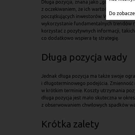
Długa pozycja, znana jako „going long”, to
z oczekiwaniem, że ich wartość wzrośnie w p
Do zobaczen
początkujących inwestorów. W przeciwieńs
wykorzystanie fundamentalnych trendów ry
korzystać z pozytywnych informacji, takic
co dodatkowo wspiera tę strategię.
Długa pozycja wady
Jednak długa pozycja ma także swoje ogra
i długoterminowego podejścia. Zmienność
w krótkim terminie. Koszty utrzymania poz
długa pozycja jest mało skuteczna w okre
z obserwowaniem chwilowych spadków wart
Krótka zalety