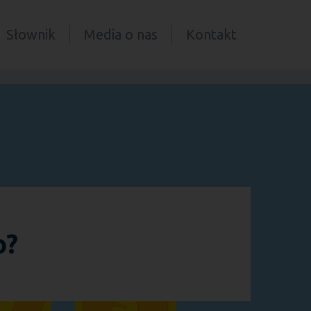
Słownik
Media o nas
Kontakt
o?