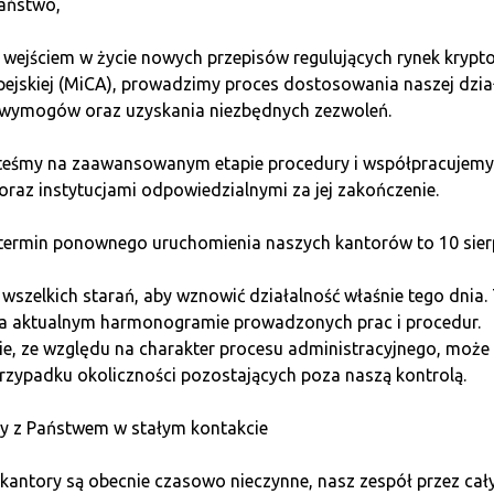
aństwo,
ą pozycję?
 wejściem w życie nowych przepisów regulujących rynek kryp
pejskiej (MiCA), prowadzimy proces dostosowania naszej dzia
zy oczekują spadku ceny aktywa. Takie sytuacje często pojawiaj
wymogów oraz uzyskania niezbędnych zezwoleń.
negatywne wiadomości lub sygnały techniczne wskazujące na 
steśmy na zaawansowanym etapie procedury i współpracujemy
da poniżej kluczowego poziomu wsparcia, a wolumen handlu wz
oraz instytucjami odpowiedzialnymi za jej zakończenie.
t niezbędnym narzędziem, które pomaga chronić kapitał w przy
ermin ponownego uruchomienia naszych kantorów to 10 sierp
 i emocjami
szelkich starań, aby wznowić działalność właśnie tego dnia.
na aktualnym harmonogramie prowadzonych prac i procedur.
 nie tylko umiejętności analizy rynku, ale również dyscyplin
e, ze względu na charakter procesu administracyjnego, może 
-lossów oraz take-profitów, które automatycznie zamykają po
rzypadku okoliczności pozostających poza naszą kontrolą.
nikasz podejmowania decyzji pod wpływem impulsu.
y z Państwem w stałym kontakcie
ki, ale również ryzyko, dlatego należy z niej korzystać ostroż
 transakcji. Rozsądne zarządzanie ryzykiem pozwala przetrwać
kantory są obecnie czasowo nieczynne, nasz zespół przez cał