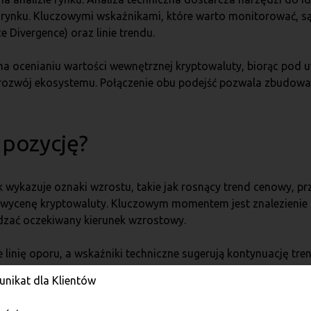
 rynku. Kluczowymi wskaźnikami, które warto monitorować, są ś
Divergence) oraz linie trendu.
 na ocenianiu wartości wewnętrznej kryptowaluty, biorąc pod u
 rozwój ekosystemu. Połączenie obu podejść pozwala zbudować
 pozycję?
ek wykazuje oznaki wzrostu, takie jak rosnący trend cenowy,
ycenę kryptowaluty. Kluczowym momentem jest znalezienie o
zać oczekiwany kierunek wzrostowy.
e linię oporu, a wskaźniki techniczne sugerują kontynuację tr
ętać, że stop-loss powinien być ustawiony w odpowiedniej odl
nikat dla Klientów