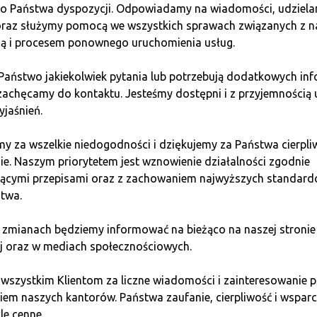
do Państwa dyspozycji. Odpowiadamy na wiadomości, udziel
 oraz służymy pomocą we wszystkich sprawach związanych z n
u z dźwignią?
ią i procesem ponownego uruchomienia usług.
 Państwo jakiekolwiek pytania lub potrzebują dodatkowych inf
giem wiąże się z kosztami. Najważniejsze z nich to opłaty za
zachęcamy do kontaktu. Jesteśmy dostępni i z przyjemnością 
acji w przypadku niedotrzymania wymogów marginesu. Koszty te
yjaśnień.
ciem inwestycji warto dokładnie zapoznać się z regulaminem 
y za wszelkie niedogodności i dziękujemy za Państwa cierpli
 jest dla Ciebie?
ie. Naszym priorytetem jest wznowienie działalności zgodnie
jącymi przepisami oraz z zachowaniem najwyższych standar
twa.
krótkich na rynku kryptowalut to potężne narzędzie, które moż
o zaczynasz swoją przygodę z tradingiem, rozważ rozpoczęcie 
 zmianach będziemy informować na bieżąco na naszej stronie
iejętności, możesz stopniowo zwiększać zaangażowanie w bar
j oraz w mediach społecznościowych.
 wszystkim Klientom za liczne wiadomości i zainteresowani
em naszych kantorów. Państwa zaufanie, cierpliwość i wsparci
le cenne.