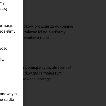
amy
aszą
ormacji,
 pożyczanie środków, prowizje za wykonanie
udzielimy
 różnią się w zależności od platformy
platformy i cennikiem opłat.
wość
dów
e przynieść imponujące zyski, ale również
od handlu bez dźwigni i z mniejszym
dziej zaawansowane strategie.
e ponownym
e są dla