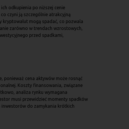
ich odkupienia po niższej cenie
o czyni ją szczególnie atrakcyjną
eny kryptowalut mogą spadać, co pozwala
ałanie zarówno w trendach wzrostowych,
nwestycyjnego przed spadkami,
zone, ponieważ cena aktywów może rosnąć
onalnej. Koszty finansowania, związane
atkowo, analiza rynku wymagana
nwestor musi przewidzieć momenty spadków
ją inwestorów do zamykania krótkich