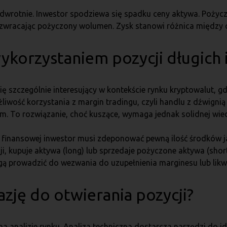
dwrotnie. Inwestor spodziewa się spadku ceny aktywa. Pożycz
ej, zwracając pożyczony wolumen. Zysk stanowi różnica między
ykorzystaniem pozycji długich i
się szczególnie interesujący w kontekście rynku kryptowalut, 
iwość korzystania z margin tradingu, czyli handlu z dźwigni
. To rozwiązanie, choć kuszące, wymaga jednak solidnej wiedz
 finansowej inwestor musi zdeponować pewną ilość środków j
ji, kupuje aktywa (long) lub sprzedaje pożyczone aktywa (sho
gą prowadzić do wezwania do uzupełnienia marginesu lub likwi
zję do otwierania pozycji?
na analizie rynku. Analiza techniczna dostarcza narzędzi do 