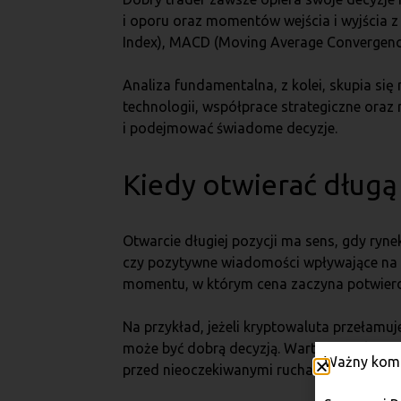
i oporu oraz momentów wejścia i wyjścia z
Index), MACD (Moving Average Convergence 
Analiza fundamentalna, z kolei, skupia się
technologii, współprace strategiczne oraz
i podejmować świadome decyzje.
Kiedy otwierać długą
Otwarcie długiej pozycji ma sens, gdy ryn
czy pozytywne wiadomości wpływające na w
momentu, w którym cena zaczyna potwierd
Na przykład, jeżeli kryptowaluta przełamuj
może być dobrą decyzją. Warto jednak pami
Ważny komu
przed nieoczekiwanymi ruchami cenowymi.