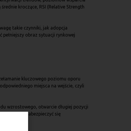
rednie kroczące, RSI (Relative Strength
wagę takie czynniki, jak adopcja
 pełniejszy obraz sytuacji rynkowej
 przełamanie kluczowego poziomu oporu
dpowiedniego miejsca na wejście, czyli
endu wzrostowego, otwarcie długiej pozycji
egłości, by zabezpieczyć się