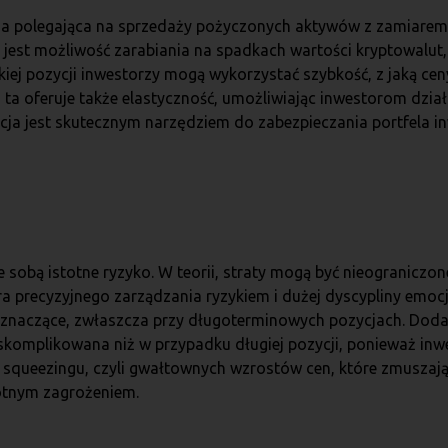
tegia polegająca na sprzedaży pożyczonych aktywów z zamiarem 
jest możliwość zarabiania na spadkach wartości kryptowalut, c
tkiej pozycji inwestorzy mogą wykorzystać szybkość, z jaką c
 ta oferuje także elastyczność, umożliwiając inwestorom dzi
cja jest skutecznym narzędziem do zabezpieczania portfela i
ze sobą istotne ryzyko. W teorii, straty mogą być nieogranic
 precyzyjnego zarządzania ryzykiem i dużej dyscypliny emocj
ć znaczące, zwłaszcza przy długoterminowych pozycjach. Dod
 skomplikowana niż w przypadku długiej pozycji, ponieważ i
rt squeezingu, czyli gwałtownych wzrostów cen, które zmusza
totnym zagrożeniem.