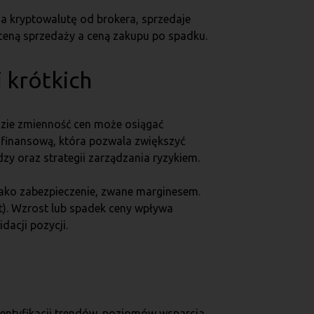
a kryptowalutę od brokera, sprzedaje
 ceną sprzedaży a ceną zakupu po spadku.
 krótkich
gdzie zmienność cen może osiągać
ą finansową, która pozwala zwiększyć
y oraz strategii zarządzania ryzykiem.
ako zabezpieczenie, zwane marginesem.
rt). Wzrost lub spadek ceny wpływa
dacji pozycji.
identyfikacji trendów, poziomów wsparcia