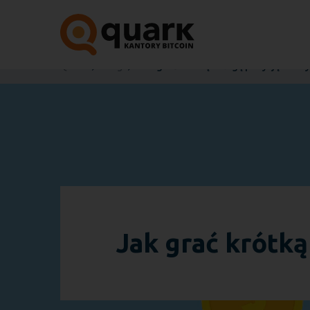
Quark
Blog
Jak grać krótką i długą pozycję na kr
Jak grać krótką