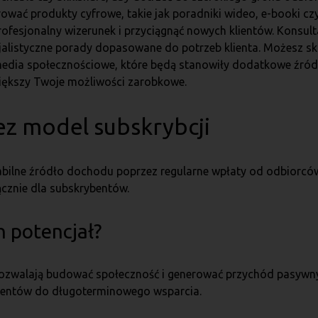
rować produkty cyfrowe, takie jak poradniki wideo, e-booki cz
ofesjonalny wizerunek i przyciągnąć nowych klientów. Konsu
listyczne porady dopasowane do potrzeb klienta. Możesz sk
ia społecznościowe, które będą stanowiły dodatkowe źródł
większy Twoje możliwości zarobkowe.
ez model subskrybcji
ilne źródło dochodu poprzez regularne wpłaty od odbiorców.
ącznie dla subskrybentów.
n potencjał?
 pozwalają budować społeczność i generować przychód pasywny
ybentów do długoterminowego wsparcia.