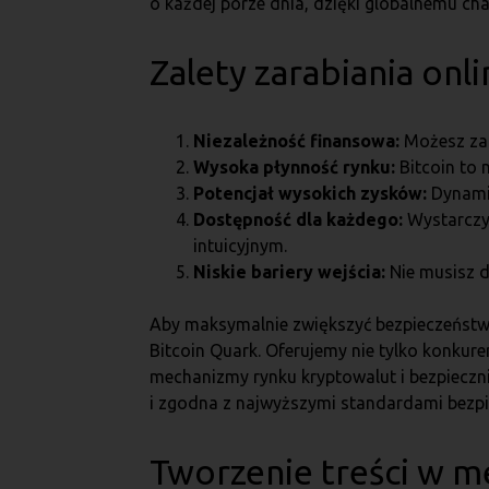
o każdej porze dnia, dzięki globalnemu ch
Zalety zarabiania onli
Niezależność finansowa:
Możesz zar
Wysoka płynność rynku:
Bitcoin to 
Potencjał wysokich zysków:
Dynamic
Dostępność dla każdego:
Wystarczy 
intuicyjnym.
Niskie bariery wejścia:
Nie musisz 
Aby maksymalnie zwiększyć bezpieczeństwo 
Bitcoin Quark. Oferujemy nie tylko konkur
mechanizmy rynku kryptowalut i bezpieczni
i zgodna z najwyższymi standardami bezpiec
Tworzenie treści w 