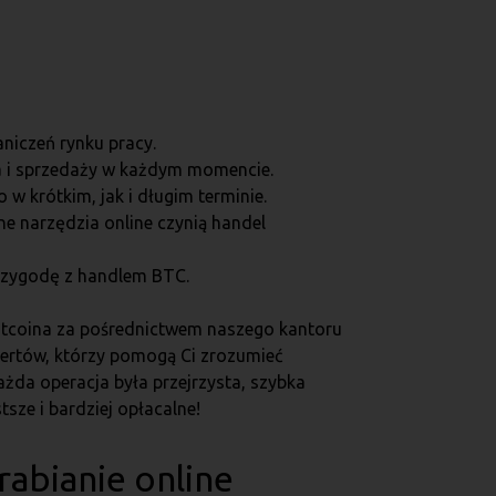
niczeń rynku pracy.
na i sprzedaży w każdym momencie.
 krótkim, jak i długim terminie.
 narzędzia online czynią handel
rzygodę z handlem BTC.
 Bitcoina za pośrednictwem naszego kantoru
spertów, którzy pomogą Ci zrozumieć
żda operacja była przejrzysta, szybka
sze i bardziej opłacalne!
arabianie online