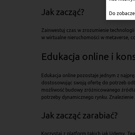
Jak zacząć?
Do zobaczen
Zainwestuj czas w zrozumienie technologii
w wirtualne nieruchomości w metaverse, c
Edukacja online i kon
Edukacja online pozostaje jednym z najpręż
dostosowując swoją ofertę do potrzeb odbi
możliwość budowy zróżnicowanego źródła
potrzeby dynamicznego rynku. Znalezienie s
Jak zacząć zarabiać?
Korzystaj z platform takich jak Udemy, Te