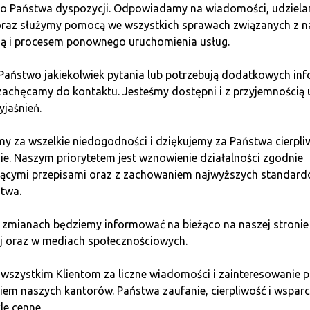
do Państwa dyspozycji. Odpowiadamy na wiadomości, udziel
roste zarabianie online?
 oraz służymy pomocą we wszystkich sprawach związanych z n
ią i procesem ponownego uruchomienia usług.
ie kont, korzystanie z kart płatniczych czy aktywowanie dod
 Państwo jakiekolwiek pytania lub potrzebują dodatkowych inf
trakcyjne.
zachęcamy do kontaktu. Jesteśmy dostępni i z przyjemnością 
yjaśnień.
tencjał?
y za wszelkie niedogodności i dziękujemy za Państwa cierpli
ie. Naszym priorytetem jest wznowienie działalności zgodnie
jącymi przepisami oraz z zachowaniem najwyższych standar
ofertami, jak Promocal.pl. Platforma ta pomaga organizować 
twa.
tanie z takich ofert może generować kilkaset lub nawet kilka 
 zmianach będziemy informować na bieżąco na naszej stronie
rse
– trudne zarabianie online
j oraz w mediach społecznościowych.
 wszystkim Klientom za liczne wiadomości i zainteresowani
są dynamicznie rozwijającymi się obszarami, które oferują no
em naszych kantorów. Państwa zaufanie, cierpliwość i wsparci
zy przedmioty w grach, które możesz sprzedawać na platformac
le cenne.