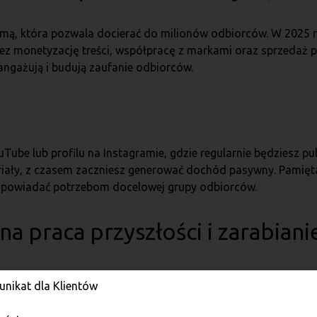
rmą, która pozwala docierać do milionów odbiorców. W 2025 
ez monetyzację treści, współpracę z markami oraz sprzedaż
 angażują i budują zaufanie odbiorców.
be lub profilu na Instagramie, gdzie regularnie będziesz publ
ły, z czasem zaczniesz generować dochód pasywny. Pamiętaj,
odpowiadać potrzebom docelowej grupy odbiorców.
lna praca przyszłości
i zarabiani
iu, szczególnie w branży technologicznej i kreatywnej. Możesz 
nikat dla Klientów
iza danych czy marketing afiliacyjny. Platformy jak Upwork czy