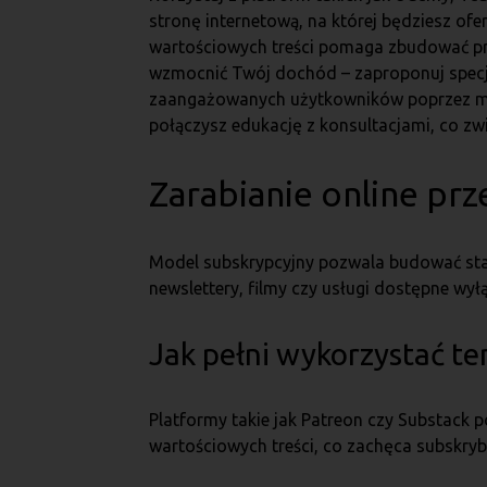
stronę internetową, na której będziesz ofe
wartościowych treści pomaga zbudować pr
wzmocnić Twój dochód – zaproponuj specja
zaangażowanych użytkowników poprzez med
połączysz edukację z konsultacjami, co z
Zarabianie online prz
Model subskrypcyjny pozwala budować stab
newslettery, filmy czy usługi dostępne wył
Jak pełni wykorzystać te
Platformy takie jak Patreon czy Substack
wartościowych treści, co zachęca subskr