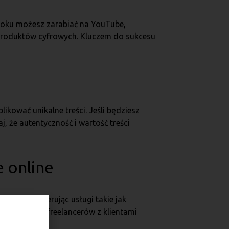
roku możesz zarabiać na YouTube,
 produktów cyfrowych. Kluczem do sukcesu
ikować unikalne treści. Jeśli będziesz
 że autentyczność i wartość treści
e online
zarabiać, oferując usługi takie jak
 Fiverr łączą freelancerów z klientami