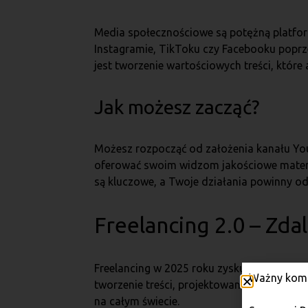
Media społecznościowe są potężną platfo
Instagramie, TikToku czy Facebooku poprz
jest tworzenie wartościowych treści, które
Jak możesz zacząć?
Możesz rozpocząć od założenia kanału YouTu
oferować swoim widzom jakościowe materia
są kluczowe, a Twoje działania powinny 
Freelancing 2.0 – Zda
Freelancing w 2025 roku zyskuje na znaczen
Ważny komu
tworzenie treści, projektowanie UX/UI, anal
na całym świecie.