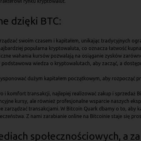
arakterowi rynku kryptowalut.
ne dzięki BTC:
ządzać swoim czasem i kapitałem, unikając tradycyjnych ogra
najbardziej popularna kryptowaluta, co oznacza łatwość kup
zne wahania kursów pozwalają na osiąganie zysków zarówno w
podstawowa wiedza o kryptowalutach, aby zacząć, a dostępne
dysponować dużym kapitałem początkowym, aby rozpocząć p
i komfort transakcji, najlepiej realizować zakup i sprzedaż
encyjne kursy, ale również profesjonalne wsparcie naszych ek
e zarządzać transakcjami. W Bitcoin Quark dbamy o to, aby ka
zeństwa. Z nami zarabianie online na Bitcoinie staje się prost
mediach społecznościowych
, a z