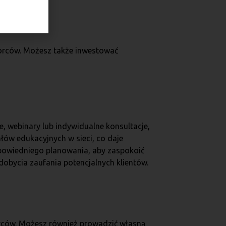
biorców. Możesz także inwestować
e, webinary lub indywidualne konsultacje,
łów edukacyjnych w sieci, co daje
owiedniego planowania, aby zaspokoić
dobycia zaufania potencjalnych klientów.
iorców. Możesz również prowadzić własną