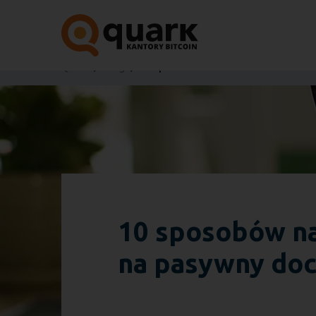
Quark
Blog
10 sposobów na zarabianie online w 
10 sposobów na
na pasywny do