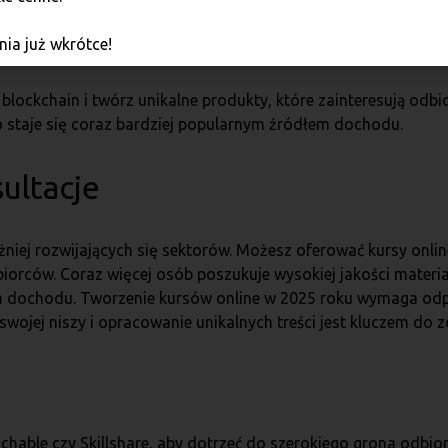
ia już wkrótce!
 blockchain i twórz unikalne produkty, które zainteresują od
o staje się coraz bardziej popularnym źródłem dochodu.
sultacje
niej rozwijających się sektorów. Możesz oferować kursy onlin
orców. Coraz więcej osób poszukuje wysokiej jakości materia
 dochodu. Tworzenie kursów online w 2025 roku wymaga odp
wojej niszy i opracowanie unikalnych treści jest kluczem do z
achable czy Skillshare, aby dotrzeć do szerokiego grona odb