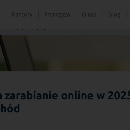
Kantory
Franczyza
O nas
Blog
2025: Pomysły na pasywny dochód
 zarabianie online w 202
chód