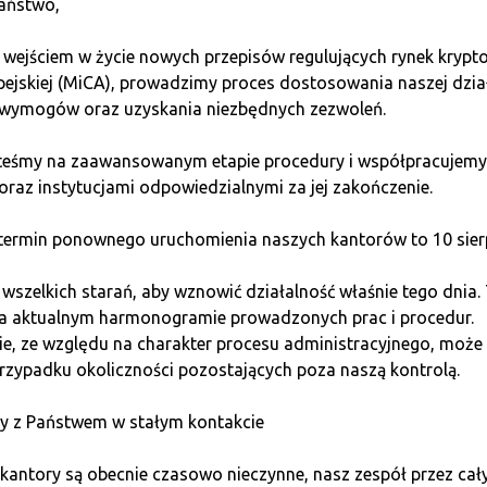
aństwo,
nić?
 wejściem w życie nowych przepisów regulujących rynek kryp
pejskiej (MiCA), prowadzimy proces dostosowania naszej dzia
wymogów oraz uzyskania niezbędnych zezwoleń.
ruj się na budowie swojej marki jako freelancera. Publikuj po
ród odpowiednich nisz. Pamiętaj, że kluczem do sukcesu jest 
steśmy na zaawansowanym etapie procedury i współpracujemy
oraz instytucjami odpowiedzialnymi za jej zakończenie.
 cyfrowych
ermin ponownego uruchomienia naszych kantorów to 10 sierp
y online czy szablony graficzne, są świetnym sposobem na zaro
szelkich starań, aby wznowić działalność właśnie tego dnia.
gazynowania, a raz stworzony produkt może generować dochó
na aktualnym harmonogramie prowadzonych prac i procedur.
e, ze względu na charakter procesu administracyjnego, może 
frowy?
rzypadku okoliczności pozostających poza naszą kontrolą.
y z Państwem w stałym kontakcie
stując swoją wiedzę i doświadczenie. Na przykład, jeśli jeste
. Platformy takie jak Gumroad czy Etsy pozwolą Ci szybko za
kantory są obecnie czasowo nieczynne, nasz zespół przez cał