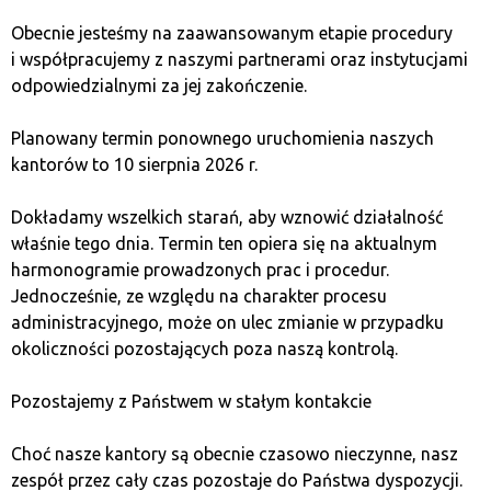
sprawia, że mimo wysokiej podaży jego kurs wzrasta.
Obecnie jesteśmy na zaawansowanym etapie procedury
i współpracujemy z naszymi partnerami oraz instytucjami
Technologia i rozwój
odpowiedzialnymi za jej zakończenie.
projektów a cena
Planowany termin ponownego uruchomienia naszych
kryptowalut
kantorów to 10 sierpnia 2026 r.
Dokładamy wszelkich starań, aby wznowić działalność
Rozwój technologii blockchain i wdrażanie
właśnie tego dnia. Termin ten opiera się na aktualnym
innowacyjnych rozwiązań ma kluczowe znaczenie dla
harmonogramie prowadzonych prac i procedur.
wartości kryptowalut. Kryptowaluty takie jak Ethereum,
Jednocześnie, ze względu na charakter procesu
które oferują szeroki wachlarz zastosowań w postaci
administracyjnego, może on ulec zmianie w przypadku
inteligentnych kontraktów, przyciągają inwestorów
okoliczności pozostających poza naszą kontrolą.
poszukujących rzeczywistych korzyści z cyfrowych
aktywów. Wzrost kursu Ethereum wynika z rosnącego
Pozostajemy z Państwem w stałym kontakcie
zapotrzebowania na jego technologię, co odróżnia
ją od walut takich jak BTC, które pełnią głównie rolę
Choć nasze kantory są obecnie czasowo nieczynne, nasz
magazynu wartości.
zespół przez cały czas pozostaje do Państwa dyspozycji.