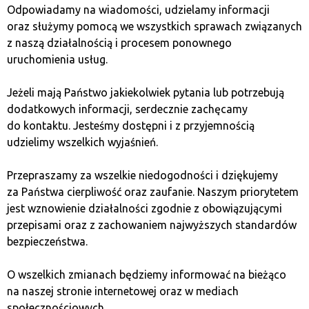
Odpowiadamy na wiadomości, udzielamy informacji
Rola kopania kryptowalut
oraz służymy pomocą we wszystkich sprawach związanych
z naszą działalnością i procesem ponownego
w kształtowaniu wartości
uruchomienia usług.
rynkowej
Jeżeli mają Państwo jakiekolwiek pytania lub potrzebują
dodatkowych informacji, serdecznie zachęcamy
do kontaktu. Jesteśmy dostępni i z przyjemnością
Proces kopania kryptowalut odgrywa istotną rolę
udzielimy wszelkich wyjaśnień.
w ekonomii rynku kryptowalut. Odpowiedź na pytanie,
dlaczego proces wydobycia wpływa na kapitalizację
Przepraszamy za wszelkie niedogodności i dziękujemy
rynkową kryptoaktywów, tkwi w jego kosztach
za Państwa cierpliwość oraz zaufanie. Naszym priorytetem
i technologii. Koszty energii elektrycznej
jest wznowienie działalności zgodnie z obowiązującymi
oraz dostępność wydajnych urządzeń do kopania mają
przepisami oraz z zachowaniem najwyższych standardów
bezpośredni wpływ na podaż kryptowalut w obiegu.
bezpieczeństwa.
W przypadku walut takich jak doge czy btc, zwiększenie
kosztów kopania może ograniczyć podaż, wpływając
O wszelkich zmianach będziemy informować na bieżąco
na wartość danej waluty w usd. Dla programistów
na naszej stronie internetowej oraz w mediach
oraz początkujących inwestorów istotne jest również
społecznościowych.
monitorowanie trendów technologicznych, które mogą