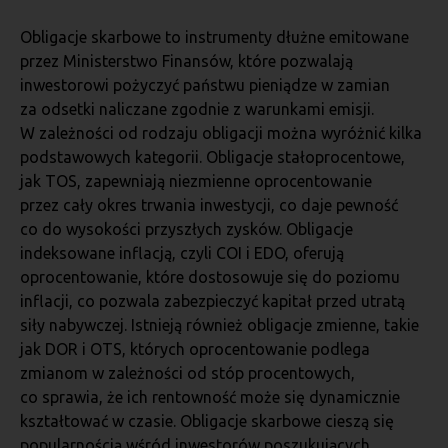
Obligacje skarbowe to instrumenty dłużne emitowane
przez Ministerstwo Finansów, które pozwalają
inwestorowi pożyczyć państwu pieniądze w zamian
za odsetki naliczane zgodnie z warunkami emisji.
W zależności od rodzaju obligacji można wyróżnić kilka
podstawowych kategorii. Obligacje stałoprocentowe,
jak TOS, zapewniają niezmienne oprocentowanie
przez cały okres trwania inwestycji, co daje pewność
co do wysokości przyszłych zysków. Obligacje
indeksowane inflacją, czyli COI i EDO, oferują
oprocentowanie, które dostosowuje się do poziomu
inflacji, co pozwala zabezpieczyć kapitał przed utratą
siły nabywczej. Istnieją również obligacje zmienne, takie
jak DOR i OTS, których oprocentowanie podlega
zmianom w zależności od stóp procentowych,
co sprawia, że ich rentowność może się dynamicznie
kształtować w czasie. Obligacje skarbowe cieszą się
popularnością wśród inwestorów poszukujących