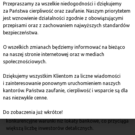
satysfakcjonujące wyniki inwestycyjne.
Przepraszamy za wszelkie niedogodności i dziękujemy
za Państwa cierpliwość oraz zaufanie. Naszym priorytetem
jest wznowienie działalności zgodnie z obowiązującymi
Jak polityka pieniężna
przepisami oraz z zachowaniem najwyższych standardów
wpływa na rentowność
bezpieczeństwa.
obligacji skarbowych?
O wszelkich zmianach będziemy informować na bieżąco
na naszej stronie internetowej oraz w mediach
społecznościowych.
Polityka pieniężna prowadzona przez bank centralny
ma kluczowy wpływ na wartość rynkową obligacji
Dziękujemy wszystkim Klientom za liczne wiadomości
skarbowych. Stopy procentowe ustalane przez NBP
i zainteresowanie ponownym uruchomieniem naszych
decydują o kosztach emisji obligacji oraz o ich
kantorów. Państwa zaufanie, cierpliwość i wsparcie są dla
atrakcyjności dla inwestorów. W długim terminie ich
nas niezwykle cenne.
oprocentowanie zmienia się w zależności od cykli
gospodarczych. Gdy stopy procentowe są wysokie,
Do zobaczenia już wkrótce!
nowe emisje obligacji mogą oferować bardziej
konkurencyjne warunki niż lokaty bankowe, co przyciąga
większą liczbę inwestorów detalicznych.