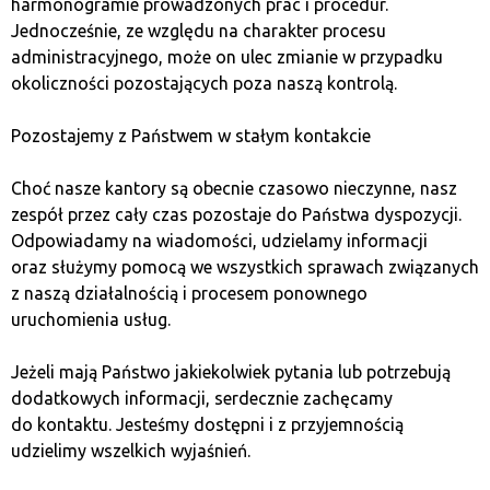
harmonogramie prowadzonych prac i procedur.
oszczędności, mogą skorzystać z licznych narzędzi
Jednocześnie, ze względu na charakter procesu
analitycznych, jakie oferują biura maklerskie.
administracyjnego, może on ulec zmianie w przypadku
okoliczności pozostających poza naszą kontrolą.
Dlaczego obligacje
Pozostajemy z Państwem w stałym kontakcie
korporacyjne mogą być
atrakcyjne dla inwestora?
Choć nasze kantory są obecnie czasowo nieczynne, nasz
zespół przez cały czas pozostaje do Państwa dyspozycji.
Odpowiadamy na wiadomości, udzielamy informacji
Obligacje skarbowe nie są jedyną formą inwestowania
oraz służymy pomocą we wszystkich sprawach związanych
w dług. Warto również sprawdzić ofertę obligacji
z naszą działalnością i procesem ponownego
korporacyjnych, które często oferują wyższe
uruchomienia usług.
oprocentowanie niż lokaty i detaliczne obligacje
skarbowe. W przypadku tych instrumentów rentowność
Jeżeli mają Państwo jakiekolwiek pytania lub potrzebują
zależy od kondycji finansowej emitenta, a także
dodatkowych informacji, serdecznie zachęcamy
od aktualnej sytuacji na rynku długu. Ryzyko jest wyższe
do kontaktu. Jesteśmy dostępni i z przyjemnością
niż w obligacjach skarbu państwa, ale dzięki temu
udzielimy wszelkich wyjaśnień.
mechanizmowi można osiągnąć bardziej