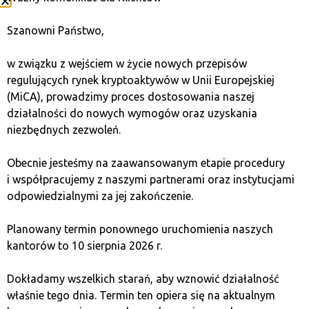
do instrumentów dłużnych
Szanowni Państwo,
– jak inwestować
w obligacje przez konto
w związku z wejściem w życie nowych przepisów
regulujących rynek kryptoaktywów w Unii Europejskiej
maklerskie?
(MiCA), prowadzimy proces dostosowania naszej
działalności do nowych wymogów oraz uzyskania
niezbędnych zezwoleń.
Biura maklerskie, m.in. XTB, dają możliwość
inwestowania w obligacje skarbowe oraz obligacje
Obecnie jesteśmy na zaawansowanym etapie procedury
korporacyjne za pośrednictwem funduszy ETF lub
i współpracujemy z naszymi partnerami oraz instytucjami
bezpośredniego zakupu dłużnych papierów
odpowiedzialnymi za jej zakończenie.
wartościowych. Warto wiedzieć, że zakup obligacji
przez rachunek maklerski może wiązać się z niższymi
Planowany termin ponownego uruchomienia naszych
kosztami niż tradycyjne zakupy poprzez banki. Zaletą
kantorów to 10 sierpnia 2026 r.
jest możliwość szybkiego dostępu do szerokiej gamy
instrumentów finansowych oraz elastyczność
Dokładamy wszelkich starań, aby wznowić działalność
w zarządzaniu swoim portfelem inwestycyjnym.
właśnie tego dnia. Termin ten opiera się na aktualnym
Początkujący inwestorzy, którzy chcą dywersyfikować