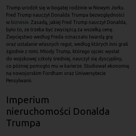
Trump urodził się w bogatej rodzinie w Nowym Jorku.
Fred Trump nauczył Donalda Trumpa bezwzględności
w
biznesie
. Zasadą, jakiej Fred Trump nauczył Donalda,
było to, że trzeba być zwycięzcą za wszelką cenę.
Zwycięstwo według Freda oznaczało twardą grę
oraz ustalanie własnych reguł, według których inni grali
zgodnie z nimi. Młody Trump, którego ojciec wysłał
do wojskowej szkoły średniej, nauczył się dyscypliny,
co później pomogło mu w karierze. Studiował ekonomię
na nowojorskim Fordham oraz Uniwersytecie
Pensylwanii.
Imperium
nieruchomości
Donalda
Trumpa