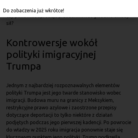
polityka międzynarodowa znów staje się tematem
gorących debat – czy będzie dążył do izolacjonizmu,
Do zobaczenia już wkrótce!
czy ponownie spróbuje przedefiniować globalne układy
sił?
Kontrowersje wokół
polityki imigracyjnej
Trumpa
Jednym z najbardziej rozpoznawalnych elementów
polityki Trumpa jest jego twarde stanowisko wobec
imigracji. Budowa muru na granicy z Meksykiem,
restrykcyjne prawo azylowe i zaostrzone przepisy
dotyczące deportacji to tylko niektóre z działań
podjętych podczas jego pierwszej kadencji. Po powrocie
do władzy w 2025 roku imigracja ponownie staje się
kluczowym punktem jego polityki. Trump podkreśla