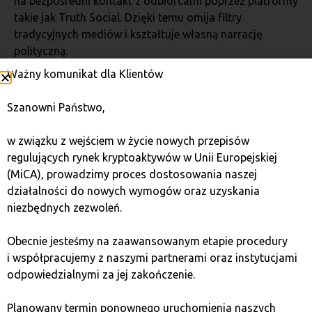
na bezpośredni kontakt z odbiorcami poprzez platformy
takie jak Truth Social. Dzięki temu omija filtry
tradycyjnych mediów i kształtuje własną narrację
polityczną.
Ważny komunikat dla Klientów
Wpływ polityki Trumpa
Szanowni Państwo,
na gospodarkę USA
w związku z wejściem w życie nowych przepisów
regulujących rynek kryptoaktywów w Unii Europejskiej
Podczas prezydentury Trumpa gospodarka USA
(MiCA), prowadzimy proces dostosowania naszej
odnotowała zarówno sukcesy, jak i kontrowersyjne
działalności do nowych wymogów oraz uzyskania
decyzje, które podzieliły ekspertów. Jego administracja
niezbędnych zezwoleń.
wprowadziła cięcia podatkowe, które pobudziły rynek,
szczególnie w sektorze przedsiębiorstw. Jednocześnie
Obecnie jesteśmy na zaawansowanym etapie procedury
polityka protekcjonistyczna, w tym wojna handlowa
i współpracujemy z naszymi partnerami oraz instytucjami
z Chinami, wywołała niepewność na rynkach. Inwestorzy
odpowiedzialnymi za jej zakończenie.
z jednej strony chwalili dynamiczny wzrost
gospodarczy, a z drugiej obawiali się skutków
Planowany termin ponownego uruchomienia naszych