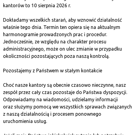
długoterminowych regulacji i napięć
kantorów to 10 sierpnia 2026 r.
międzynarodowych. W 2025 roku ponowna kadencja
Trumpa budzi pytania o dalszy kierunek amerykańskiej
Dokładamy wszelkich starań, aby wznowić działalność
gospodarki i potencjalne konsekwencje jego decyzji.
właśnie tego dnia. Termin ten opiera się na aktualnym
harmonogramie prowadzonych prac i procedur.
Znaczenie Trumpa dla Partii
Jednocześnie, ze względu na charakter procesu
administracyjnego, może on ulec zmianie w przypadku
Republikańskiej
okoliczności pozostających poza naszą kontrolą.
Pozostajemy z Państwem w stałym kontakcie
Donald Trump odcisnął niezatarte piętno na Partii
Republikańskiej, przekształcając ją w formację opartą
Choć nasze kantory są obecnie czasowo nieczynne, nasz
na populizmie, nacjonalizmie i konserwatyzmie
zespół przez cały czas pozostaje do Państwa dyspozycji.
społecznym. Przed jego prezydenturą GOP miała
Odpowiadamy na wiadomości, udzielamy informacji
bardziej umiarkowany charakter, ale Trump zdominował
oraz służymy pomocą we wszystkich sprawach związanych
jej politykę. Po wyborach w 2024 roku jego wpływy
z naszą działalnością i procesem ponownego
w partii tylko się umocniły, a wielu polityków
uruchomienia usług.
Republikanów uzależniło swoją karierę od lojalności
wobec niego. Jednocześnie jego postać dzieli partię –