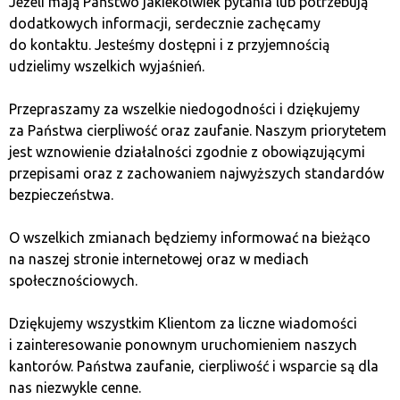
Jeżeli mają Państwo jakiekolwiek pytania lub potrzebują
część Republikanów obawia się, że jego kontrowersyjny
dodatkowych informacji, serdecznie zachęcamy
styl może odstraszyć wyborców.
do kontaktu. Jesteśmy dostępni i z przyjemnością
udzielimy wszelkich wyjaśnień.
Stosunki Trumpa
Przepraszamy za wszelkie niedogodności i dziękujemy
z międzynarodowymi
za Państwa cierpliwość oraz zaufanie. Naszym priorytetem
liderami
jest wznowienie działalności zgodnie z obowiązującymi
przepisami oraz z zachowaniem najwyższych standardów
bezpieczeństwa.
Jako prezydent Trump prowadził politykę zagraniczną
opartą na bilateralnych negocjacjach i konfrontacyjnym
O wszelkich zmianach będziemy informować na bieżąco
podejściu do wielostronnych porozumień. Jego relacje
na naszej stronie internetowej oraz w mediach
z takimi przywódcami jak Władimir Putin, Xi Jinping
społecznościowych.
czy Kim Dzong Un budziły skrajne emocje. Jedni widzieli
w nim lidera, który umiejętnie balansuje między
Dziękujemy wszystkim Klientom za liczne wiadomości
konfrontacją a dyplomacją, inni zarzucali mu zbytnią
i zainteresowanie ponownym uruchomieniem naszych
pobłażliwość wobec autorytarnych reżimów.
kantorów. Państwa zaufanie, cierpliwość i wsparcie są dla
Po powrocie do Białego Domu w 2025 roku jego
nas niezwykle cenne.