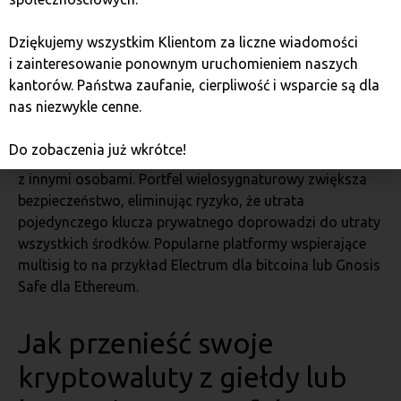
Dziękujemy wszystkim Klientom za liczne wiadomości
Portfel wielosygnaturowy (multisig wallet)
i zainteresowanie ponownym uruchomieniem naszych
to rozwiązanie, które wymaga autoryzacji transakcji
kantorów. Państwa zaufanie, cierpliwość i wsparcie są dla
przez kilka różnych kluczy prywatnych. Jest
nas niezwykle cenne.
to szczególnie przydatne, gdy zarządzasz większymi
kwotami kryptowalut, prowadzisz działalność
Do zobaczenia już wkrótce!
gospodarczą lub współdzielisz dostęp do aktywów
z innymi osobami. Portfel wielosygnaturowy zwiększa
bezpieczeństwo, eliminując ryzyko, że utrata
pojedynczego klucza prywatnego doprowadzi do utraty
wszystkich środków. Popularne platformy wspierające
multisig to na przykład Electrum dla bitcoina lub Gnosis
Safe dla Ethereum.
Jak przenieść swoje
kryptowaluty z giełdy lub