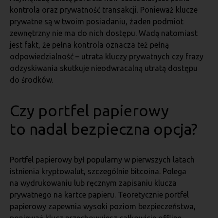
kontrola oraz prywatność transakcji. Ponieważ klucze
prywatne są w twoim posiadaniu, żaden podmiot
zewnętrzny nie ma do nich dostępu. Wadą natomiast
jest fakt, że pełna kontrola oznacza też pełną
odpowiedzialność – utrata kluczy prywatnych czy frazy
odzyskiwania skutkuje nieodwracalną utratą dostępu
do środków.
Czy portfel papierowy
to nadal bezpieczna opcja?
Portfel papierowy był popularny w pierwszych latach
istnienia kryptowalut, szczególnie bitcoina. Polega
na wydrukowaniu lub ręcznym zapisaniu klucza
prywatnego na kartce papieru. Teoretycznie portfel
papierowy zapewnia wysoki poziom bezpieczeństwa,