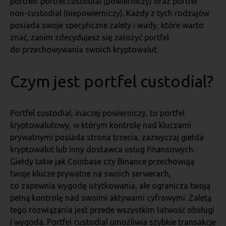
portfeli: portfel custodial (powierniczy) oraz portfel
non-custodial (niepowierniczy). Każdy z tych rodzajów
posiada swoje specyficzne zalety i wady, które warto
znać, zanim zdecydujesz się założyć portfel
do przechowywania swoich kryptowalut.
Czym jest portfel custodial?
Portfel custodial, inaczej powierniczy, to portfel
kryptowalutowy, w którym kontrolę nad kluczami
prywatnymi posiada strona trzecia, zazwyczaj giełda
kryptowalut lub inny dostawca usług finansowych.
Giełdy takie jak Coinbase czy Binance przechowują
twoje klucze prywatne na swoich serwerach,
co zapewnia wygodę użytkowania, ale ogranicza twoją
pełną kontrolę nad swoimi aktywami cyfrowymi. Zaletą
tego rozwiązania jest przede wszystkim łatwość obsługi
i wygoda. Portfel custodial umożliwia szybkie transakcje