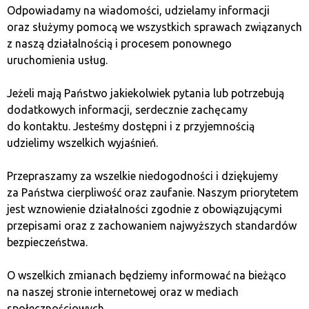
Odpowiadamy na wiadomości, udzielamy informacji
Portfele mobilne, takie jak Trust Wallet czy Coinbase
oraz służymy pomocą we wszystkich sprawach związanych
Wallet, oferują wygodę użytkowania, zwłaszcza
z naszą działalnością i procesem ponownego
gdy chcesz mieć dostęp do swoich aktywów cyfrowych
uruchomienia usług.
zawsze pod ręką. Niemniej jednak, ze względu na to,
że smartfony są cały czas podłączone do internetu,
Jeżeli mają Państwo jakiekolwiek pytania lub potrzebują
te aplikacje są bardziej podatne na ataki hakerskie,
dodatkowych informacji, serdecznie zachęcamy
wirusy i phishing. Dlatego nie zalecam przechowywania
do kontaktu. Jesteśmy dostępni i z przyjemnością
większych ilości kryptowalut w portfelach mobilnych.
udzielimy wszelkich wyjaśnień.
Do przechowywania większych sum lepiej wybrać portfel
sprzętowy, zapewniający najwyższy poziom
Przepraszamy za wszelkie niedogodności i dziękujemy
bezpieczeństwa.
za Państwa cierpliwość oraz zaufanie. Naszym priorytetem
jest wznowienie działalności zgodnie z obowiązującymi
Znaczenie
przepisami oraz z zachowaniem najwyższych standardów
bezpieczeństwa.
wielosygnaturowych
portfeli w świecie
O wszelkich zmianach będziemy informować na bieżąco
na naszej stronie internetowej oraz w mediach
kryptowalut
społecznościowych.