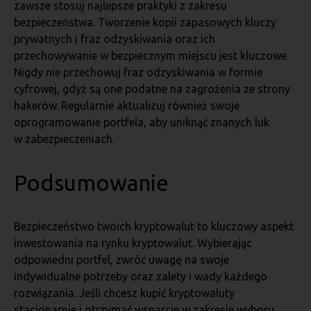
zawsze stosuj najlepsze praktyki z zakresu
bezpieczeństwa. Tworzenie kopii zapasowych kluczy
prywatnych i fraz odzyskiwania oraz ich
przechowywanie w bezpiecznym miejscu jest kluczowe.
Nigdy nie przechowuj fraz odzyskiwania w formie
cyfrowej, gdyż są one podatne na zagrożenia ze strony
hakerów. Regularnie aktualizuj również swoje
oprogramowanie portfela, aby uniknąć znanych luk
w zabezpieczeniach.
Podsumowanie
Bezpieczeństwo twoich kryptowalut to kluczowy aspekt
inwestowania na rynku kryptowalut. Wybierając
odpowiedni portfel, zwróć uwagę na swoje
indywidualne potrzeby oraz zalety i wady każdego
rozwiązania. Jeśli chcesz kupić kryptowaluty
stacjonarnie i otrzymać wsparcie w zakresie wyboru