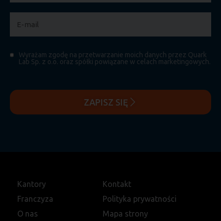
Wyrażam zgodę na przetwarzanie moich danych przez Quark
Lab Sp. z o.o. oraz spółki powiązane w celach marketingowych.
ZAPISZ SIĘ
Kantory
Kontakt
Franczyza
Polityka prywatności
O nas
Mapa strony