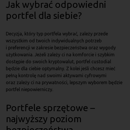
Jak wybrać odpowiedni
portfel dla siebie?
Decyzja, który typ portfela wybrać, zależy przede
wszystkim od twoich indywidualnych potrzeb
i preferencji w zakresie bezpieczeństwa oraz wygody
użytkowania. Jeżeli zależy ci na komforcie i szybkim
dostępie do swoich kryptowalut, portfel custodial
będzie dla ciebie optymalny. Z kolei jeśli chcesz mieć
pełną kontrolę nad swoimi aktywami cyfrowymi
oraz zależy ci na prywatności, lepszym wyborem będzie
portfel niepowierniczy.
Portfele sprzętowe –
najwyższy poziom
bezpieczeństwa