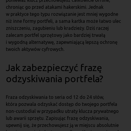
ponieważ klucz przechowujesz całkowicie offline,
chroniąc go przed atakami hakerskimi. Jednak
w praktyce tego typu rozwiązanie jest mniej wygodne
niż inne formy portfeli, a sama kartka może łatwo ulec
zniszczeniu, zagubieniu lub kradzieży. Dziś raczej
zalecam portfel sprzętowy jako bardziej trwałą
i wygodną alternatywę, zapewniającą lepszą ochronę
twoich aktywów cyfrowych.
Jak zabezpieczyć frazę
odzyskiwania portfela?
Fraza odzyskiwania to seria od 12 do 24 słów,
która pozwala odzyskać dostęp do twojego portfela
non-custodial w przypadku utraty klucza prywatnego
lub awarii sprzętu. Zapisując frazę odzyskiwania,
upewnij się, że przechowujesz ją w miejscu absolutnie