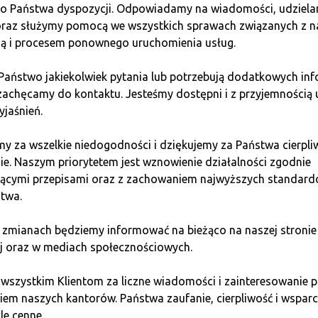
do Państwa dyspozycji. Odpowiadamy na wiadomości, udziel
-38?
 oraz służymy pomocą we wszystkich sprawach związanych z n
ią i procesem ponownego uruchomienia usług.
 Państwo jakiekolwiek pytania lub potrzebują dodatkowych inf
zachęcamy do kontaktu. Jesteśmy dostępni i z przyjemnością 
yjaśnień.
m.
iem odbioru) przez Pocztę Polską, przed upływem terminu 30 k
y za wszelkie niedogodności i dziękujemy za Państwa cierpli
ie. Naszym priorytetem jest wznowienie działalności zgodnie
jącymi przepisami oraz z zachowaniem najwyższych standar
isie e-Urząd Skarbowy, logując się za pomocą profilu zaufane
twa.
NIP, data urodzenia, kwoty przychodów z 2023 i 2024).
pisując zeznanie kwalifikowanym podpisem elektronicznym lu
 zmianach będziemy informować na bieżąco na naszej stronie
j oraz w mediach społecznościowych.
łasnoręcznie. Elektroniczne zeznanie w Twój e-PIT nie wyma
 wszystkim Klientom za liczne wiadomości i zainteresowani
kowanego lub danych autoryzujących.
em naszych kantorów. Państwa zaufanie, cierpliwość i wsparci
le cenne.