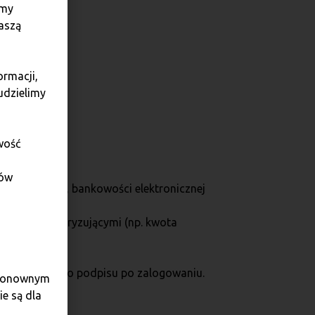
amy
aszą
ormacji,
udzielimy
wietnia.
wość
dów
go, e-dowodu, bankowości elektronicznej
b danymi autoryzującymi (np. kwota
ga dodatkowego podpisu po zalogowaniu.
e ponownym
e są dla