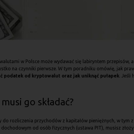
walutami w Polsce może wydawać się labiryntem przepisów, al
ystko na czynniki pierwsze. W tym poradniku omówię, jak praw
yć podatek od kryptowalut oraz jak uniknąć pułapek
. Jeśl
o musi go składać?
 do rozliczenia przychodów z kapitałów pieniężnych, w tym z
u dochodowym od osób fizycznych (ustawa PIT), musisz złożyć