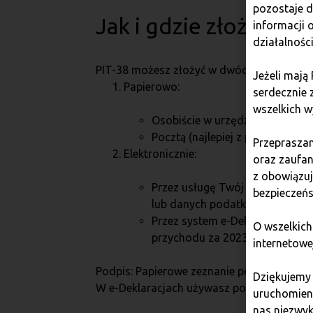
pozostaje 
Jak i gdzie złożyć PIT
informacji
działalnośc
PIT-38 możesz złożyć w dwóch formach:
Jeżeli mają
Papierowo:
serdecznie 
wszelkich w
Osobiście w urzędzie skarbowy
Pocztą (najlepiej z potwierdzen
Przepraszam
Elektronicznie:
oraz zaufan
z obowiązu
Przez usługę Twój e-PIT w serw
bezpieczeńs
lub danych podatkowych (PESEL/
Przez system e-Deklaracje, pod
O wszelkich
przychodu za 2023 rok).
internetowe
Podpis: Papierowe zeznanie podpisujesz w
Dziękujemy
W e-Deklaracjach używasz podpisu kwalifi
uruchomieni
nas niezwyk