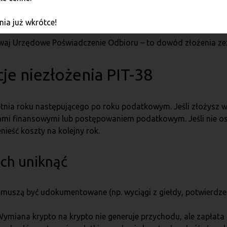
ożenia PIT-38, składając druk UPL-1 (elektronicznie) lub UP
ia już wkrótce!
waj Urzędowe Poświadczenie Odbioru – to dowód złożenia ze
je niezłożenia PIT-38
tnia roku następującego po roku podatkowym. Jeśli złożysz wc
ami finansowymi lub postępowaniem podatkowym. Jeśli nie os
nieść koszty na kolejny rok.
 ich uniknąć
 muszą być udokumentowane (np. wyciągi z giełdy, potwierdze
miana krypto na krypto nie generuje przychodu, ale zapłata k