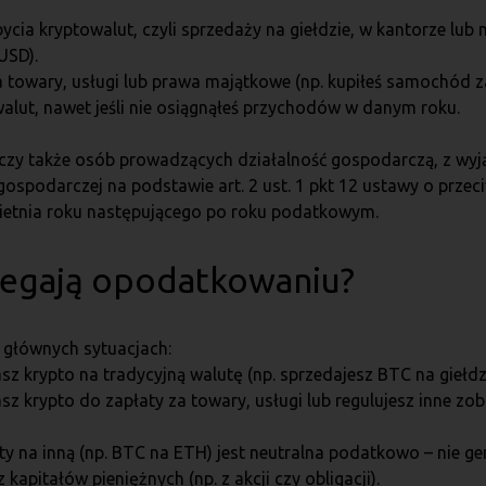
cia kryptowalut, czyli sprzedaży na giełdzie, w kantorze lub
USD).
 towary, usługi lub prawa majątkowe (np. kupiłeś samochód z
alut, nawet jeśli nie osiągnąłeś przychodów w danym roku.
czy także osób prowadzących działalność gospodarczą, z wyją
 gospodarczej na podstawie art. 2 ust. 1 pkt 12 ustawy o przec
wietnia roku następującego po roku podatkowym.
legają opodatkowaniu?
 głównych sytuacjach:
z krypto na tradycyjną walutę (np. sprzedajesz BTC na giełdzi
z krypto do zapłaty za towary, usługi lub regulujesz inne zob
y na inną (np. BTC na ETH) jest neutralna podatkowo – nie g
kapitałów pieniężnych (np. z akcji czy obligacji).