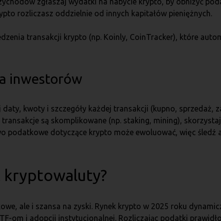
zychodów zgłaszaj wydatki na nabycie krypto, by obniżyć poda
pto rozliczasz oddzielnie od innych kapitałów pieniężnych.
dzenia transakcji krypto (np. Koinly, CoinTracker), które au
la inwestorów
daty, kwoty i szczegóły każdej transakcji (kupno, sprzedaż, z
je transakcje są skomplikowane (np. staking, mining), skorzys
o podatkowe dotyczące krypto może ewoluować, więc śledź ak
 kryptowaluty?
owe, ale i szansa na zyski. Rynek krypto w 2025 roku dynamicz
TF-om i adopcji instytucjonalnej. Rozliczając podatki prawid