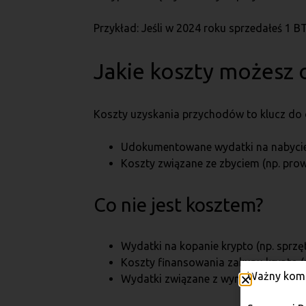
Przykład: Jeśli w 2024 roku sprzedałeś 1 
Jakie koszty możesz 
Koszty uzyskania przychodów to klucz do
Udokumentowane wydatki na nabycie 
Koszty związane ze zbyciem (np. prowi
Co nie jest kosztem?
Wydatki na kopanie krypto (np. sprzęt
Koszty finansowania zakupu krypto (n
Ważny komu
Wydatki związane z wymianą krypto n