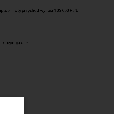
 laptop, Twój przychód wynosi 105 000 PLN.
t obejmują one: