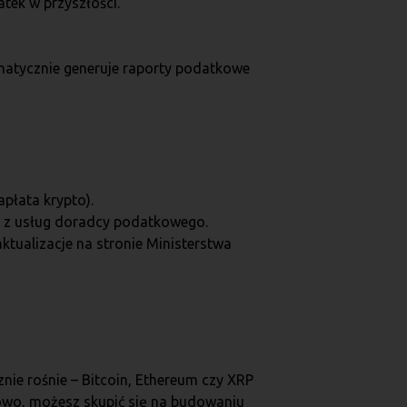
tek w przyszłości.
tomatycznie generuje raporty podatkowe
apłata krypto).
taj z usług doradcy podatkowego.
tualizacje na stronie Ministerstwa
nie rośnie – Bitcoin, Ethereum czy XRP
łowo, możesz skupić się na budowaniu