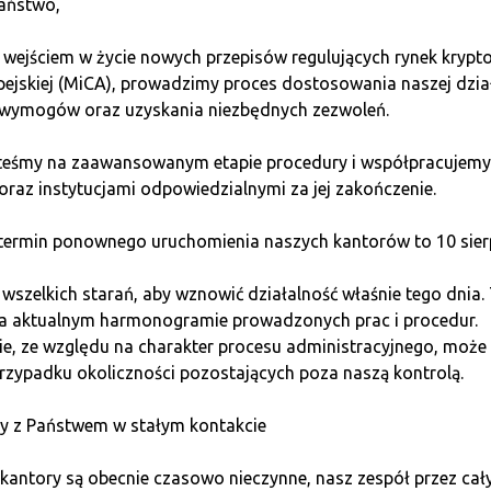
aństwo,
 Twoje wydatki na nabycie krypto przewyższają przychody (l
wy. Na przykład, jeśli w 2024 roku kupiłeś BTC za 50 000 PLN
 wejściem w życie nowych przepisów regulujących rynek kryp
pejskiej (MiCA), prowadzimy proces dostosowania naszej dzia
wymogów oraz uzyskania niezbędnych zezwoleń.
łaciłeś 200 PLN prowizji giełdowej, a sprzedałeś za 15 000 PL
steśmy na zaawansowanym etapie procedury i współpracujemy
oraz instytucjami odpowiedzialnymi za jej zakończenie.
 od kryptowalut?
ermin ponownego uruchomienia naszych kantorów to 10 sierp
li przychód minus koszty uzyskania przychodów. Od dochod
szelkich starań, aby wznowić działalność właśnie tego dnia.
awka jest stała.
na aktualnym harmonogramie prowadzonych prac i procedur.
e, ze względu na charakter procesu administracyjnego, może 
krypto wyniosły 100 000 PLN, a koszty 60 000 PLN. Dochód to 
rzypadku okoliczności pozostających poza naszą kontrolą.
y z Państwem w stałym kontakcie
koszty przewyższają przychody), możesz ją odliczyć w kolejnyc
iężnymi.
kantory są obecnie czasowo nieczynne, nasz zespół przez cał