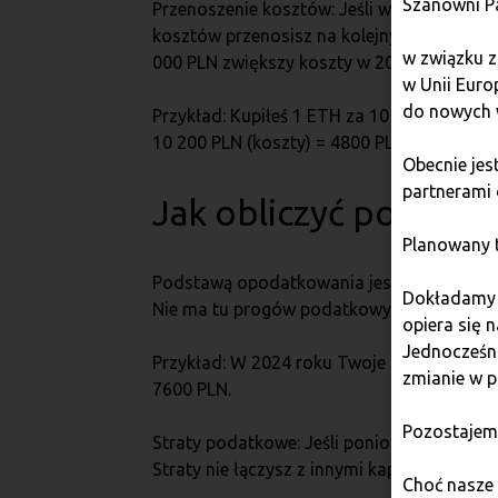
Szanowni P
Przenoszenie kosztów: Jeśli w danym roku
kosztów przenosisz na kolejny rok podatko
w związku z
000 PLN zwiększy koszty w 2025 roku.
w Unii Euro
do nowych 
Przykład: Kupiłeś 1 ETH za 10 000 PLN, zap
10 200 PLN (koszty) = 4800 PLN.
Obecnie je
partnerami 
Jak obliczyć podatek
Planowany t
Podstawą opodatkowania jest dochód, czy
Dokładamy w
Nie ma tu progów podatkowych ani ulg – st
opiera się 
Jednocześni
Przykład: W 2024 roku Twoje przychody z 
zmianie w p
7600 PLN.
Pozostajem
Straty podatkowe: Jeśli poniosłeś stratę (
Straty nie łączysz z innymi kapitałami pien
Choć nasze 