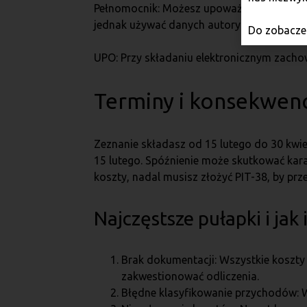
Pełnomocnik: Możesz upoważnić kogoś do zł
jednak używać danych autoryzujących.
Do zobaczen
UPO: Przy składaniu elektronicznym zacho
Terminy i konsekwenc
Zeznanie składasz od 15 lutego do 30 kwie
15 lutego. Spóźnienie może skutkować kar
koszty, nadal musisz złożyć PIT-38, by prze
Najczęstsze pułapki i jak
Brak dokumentacji: Wszystkie koszty
zakwestionować odliczenia.
Błędne klasyfikowanie przychodów: Wy