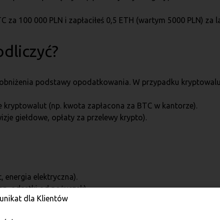
BTC za 100 000 PLN i zapłaciłeś 0,5 ETH (wartym 5000 PLN) za
odliczyć?
 obniżenia podstawy opodatkowania. W przypadku kryptowalu
kryptowalut (np. kwota zapłacona za BTC w kantorze).
zje giełdowe, opłaty za przelewy krypto).
, energia elektryczna).
p. odsetki od pożyczek).
nikat dla Klientów
a krypto.