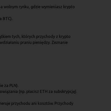
 na wolnym rynku, gdzie wymieniasz krypto
a BTC).
tkiem tych, których przychody z krypto
iwdziałaniu praniu pieniędzy. Zeznanie
e za PLN).
owiązania (np. płacisz ETH za subskrypcję).
eneruje przychodu ani kosztów. Przychody