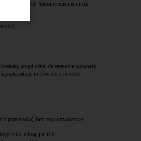
L-1P (papierowo). Pełnomocnik nie może
znania.
ześniej, urząd uzna, że zeznanie wpłynęło
iągnąłeś przychodów, ale poniosłeś
nia przelewów). Bez tego urząd może
rypto za usługę już tak.