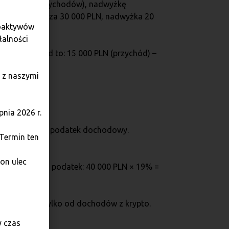
ub nie masz przychodów), nadwyżkę
, a sprzedałeś za 30 000 PLN, nadwyżka 20
toaktywów
łalności
N. Twój dochód to: 15 000 PLN (przychód) –
 z naszymi
nia 2026 r.
u płacisz 19% podatek dochodowy.
 Termin ten
on ulec
40 000 PLN, a podatek: 40 000 PLN × 19% =
h latach, ale tylko od dochodów z krypto.
y czas