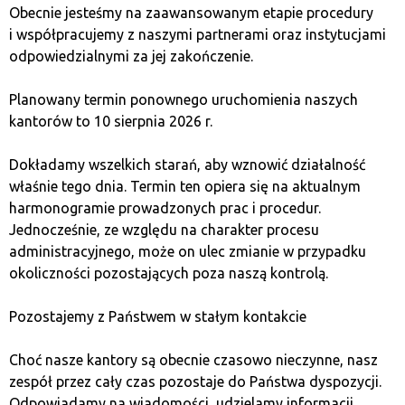
że nawet jeśli dopiero zaczynasz swoją przygodę
Obecnie jesteśmy na zaawansowanym etapie procedury
z kryptowalutami, poradzisz sobie bez problemu. A jeśli
i współpracujemy z naszymi partnerami oraz instytucjami
masz pytania, nasi ludzie są na miejscu, żeby Ci pomóc
odpowiedzialnymi za jej zakończenie.
– od limitów po warunki wymiany.
Planowany termin ponownego uruchomienia naszych
Profesjonalna obsługa,
kantorów to 10 sierpnia 2026 r.
która robi różnicę
Dokładamy wszelkich starań, aby wznowić działalność
właśnie tego dnia. Termin ten opiera się na aktualnym
harmonogramie prowadzonych prac i procedur.
Sieć kantorów Bitcoin Quark to ekipa, która zna się
Jednocześnie, ze względu na charakter procesu
na rzeczy. Nasi specjaliści od lat działają na rynku
administracyjnego, może on ulec zmianie w przypadku
kryptowalut, obsługując zarówno początkujących, jak
okoliczności pozostających poza naszą kontrolą.
i doświadczonych inwestorów. Każda transakcja to dla
nas okazja, by pokazać, jak bardzo zależy nam
Pozostajemy z Państwem w stałym kontakcie
na Twoim zadowoleniu. Chcesz wiedzieć, jaki jest limit
transakcji? A może masz pytanie o kursy albo politykę
Choć nasze kantory są obecnie czasowo nieczynne, nasz
przetwarzania danych osobowych? Jesteśmy tu,
zespół przez cały czas pozostaje do Państwa dyspozycji.
żeby rozwiać wszelkie wątpliwości i zapewnić Ci obsługę
Odpowiadamy na wiadomości, udzielamy informacji