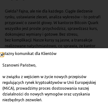
Giełda? Fajna, ale nie dla każdego. Ciągłe śledzenie
rynku, ustawianie zleceń, analiza wykresów – to potrafi
przyprawić o zawrót głowy. W kantorze Bitcoin Quark
wszystko jest proste: przychodzisz, sprawdzasz kurs,
dokonujesz wymiany i gotowe. Bez stresu,
bez komplikacji. Nasze kursy są jasne, a transakcje
realizowane natychmiastowo, co sprawia, że kantor
kryptowalut to wybór numer jeden dla tych, którzy chcą
Ważny komunikat dla Klientów
działać szybko i bezpiecznie.
Szanowni Państwo,
Prosty proces – nawet dla
w związku z wejściem w życie nowych przepisów
nowicjuszy
regulujących rynek kryptoaktywów w Unii Europejskiej
(MiCA), prowadzimy proces dostosowania naszej
działalności do nowych wymogów oraz uzyskania
Nie musisz być guru blockchain, żeby wymienić
niezbędnych zezwoleń.
kryptowaluty w naszym kantorze. Proces jest tak prosty,