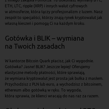
z innego zakątka Pomorza. Tu dokonasz wymiany BTC,
ETH, LTC, ripple (XRP) i innych walut cyfrowych
w atmosferze, która łączy profesjonalizm z luzem. Nasz
zespół to specjaliści, którzy znają rynek kryptowalut jak
własną kieszeń i pomogą Ci na każdym kroku.
Gotówka i BLIK – wymiana
na Twoich zasadach
W kantorze Bitcoin Quark płacisz, jak Ci wygodnie.
Gotówka? Jasne! BLIK? Jeszcze lepiej! Oferujemy
elastyczne metody płatności, które sprawiają,
że wymiana kryptowalut jest prosta jak bułka z masłem.
Przychodzisz z PLN lub euro, a wychodzisz z bitcoinem,
ethereum albo gotówką w ręku. To wygoda,
która sprawia, że klienci wracają do nas raz za razem.