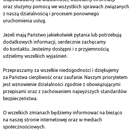
na najwyższym poziomie.
oraz służymy pomocą we wszystkich sprawach związanych
z naszą działalnością i procesem ponownego
Warunki wymiany, które
uruchomienia usług.
trafiają w punkt
Jeżeli mają Państwo jakiekolwiek pytania lub potrzebują
dodatkowych informacji, serdecznie zachęcamy
do kontaktu. Jesteśmy dostępni i z przyjemnością
W kantorze Bitcoin Quark nie ma miejsca na półśrodki.
udzielimy wszelkich wyjaśnień.
Dopasowujemy warunki wymiany do Twoich potrzeb,
czy to mała transakcja na próbę, czy większa
Przepraszamy za wszelkie niedogodności i dziękujemy
inwestycja. Nasze kursy są konkurencyjne, a proces
za Państwa cierpliwość oraz zaufanie. Naszym priorytetem
przejrzysty jak morska woda w gdyńskim porcie. Chcesz
jest wznowienie działalności zgodnie z obowiązującymi
sprzedać BTC, kupić ETH albo wymienić LTC
przepisami oraz z zachowaniem najwyższych standardów
na gotówkę? Z nami wszystko pójdzie gładko,
bezpieczeństwa.
a Ty będziesz wiedział, na czym stoisz.
O wszelkich zmianach będziemy informować na bieżąco
Szybko i bezpiecznie –
na naszej stronie internetowej oraz w mediach
społecznościowych.
tak działa Bitcoin Quark