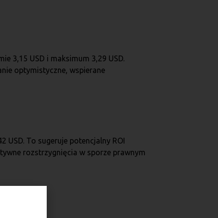
omie 3,15 USD i maksimum 3,29 USD.
anie optymistyczne, wspierane
2 USD. To sugeruje potencjalny ROI
ytywne rozstrzygnięcia w sporze prawnym