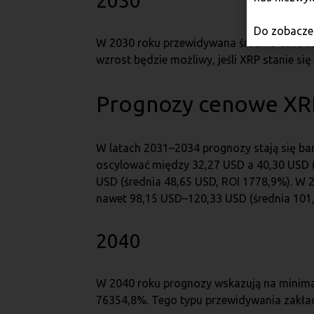
2030
Do zobaczen
W 2030 roku przewidywana średnia cena to
wzrost będzie możliwy, jeśli XRP stanie 
Prognozy cenowe XRP
W latach 2031–2034 prognozy stają się ba
oscylować między 32,27 USD a 40,30 USD 
USD (średnia 48,65 USD, ROI 1778,9%). W 
nawet 98,15 USD–120,33 USD (średnia 101,
2040
W 2040 roku prognozy wskazują na minima
76354,8%. Tego typu przewidywania zakła