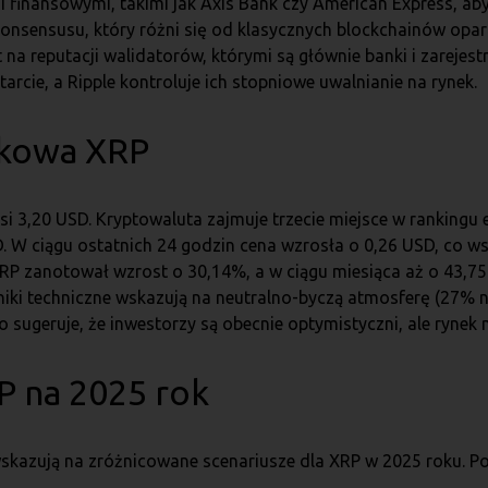
i finansowymi, takimi jak Axis Bank czy American Express, ab
onsensusu, który różni się od klasycznych blockchainów opar
 na reputacji walidatorów, którymi są głównie banki i zarejes
cie, a Ripple kontroluje ich stopniowe uwalnianie na rynek.
nkowa XRP
si 3,20 USD. Kryptowaluta zajmuje trzecie miejsce w rankingu 
. W ciągu ostatnich 24 godzin cena wzrosła o 0,26 USD, co 
P zanotował wzrost o 30,14%, a w ciągu miesiąca aż o 43,75%
iki techniczne wskazują na neutralno-byczą atmosferę (27% ni
To sugeruje, że inwestorzy są obecnie optymistyczni, ale rynek
 na 2025 rok
wskazują na zróżnicowane scenariusze dla XRP w 2025 roku. 