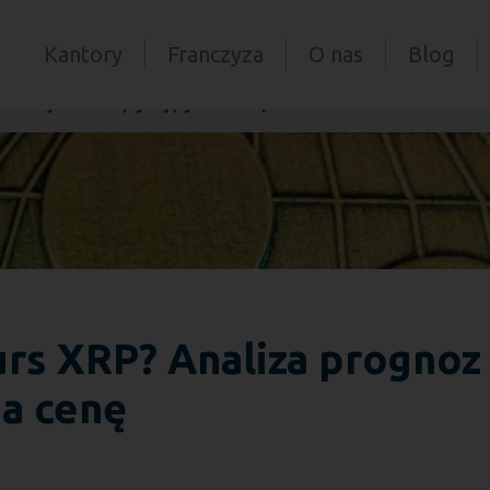
Kantory
Franczyza
O nas
Blog
noz i czynników wpływających na cenę
urs XRP? Analiza prognoz
a cenę