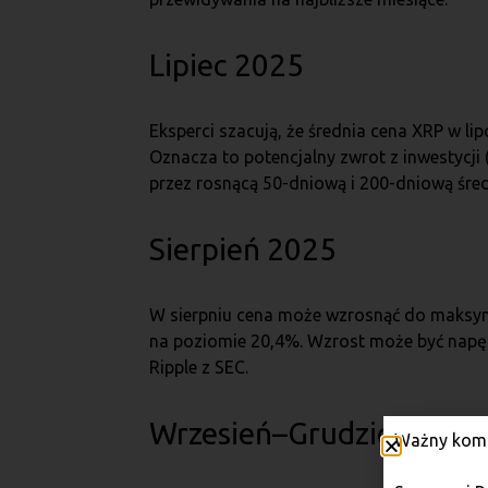
Lipiec 2025
Eksperci szacują, że średnia cena XRP w l
Oznacza to potencjalny zwrot z inwestycj
przez rosnącą 50-dniową i 200-dniową śred
Sierpień 2025
W sierpniu cena może wzrosnąć do maksymal
na poziomie 20,4%. Wzrost może być napę
Ripple z SEC.
Wrzesień–Grudzień 2025
Ważny komu