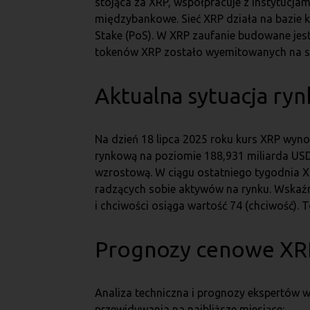
stojąca za XRP, współpracuje z instytucjam
międzybankowe. Sieć XRP działa na bazie k
Stake (PoS). W XRP zaufanie budowane jest
tokenów XRP zostało wyemitowanych na star
Aktualna sytuacja ry
Na dzień 18 lipca 2025 roku kurs XRP wyno
rynkową na poziomie 188,931 miliarda USD
wzrostową. W ciągu ostatniego tygodnia XR
radzących sobie aktywów na rynku. Wskaźn
i chciwości osiąga wartość 74 (chciwość). 
Prognozy cenowe XRP
Analiza techniczna i prognozy ekspertów 
przewidywania na najbliższe miesiące: