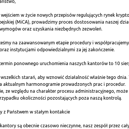
aństwo,
ność. We wrześniu cena może spaść do minimum 2,24 USD, z m
szy spadek do minimum 2,06 USD, a w listopadzie i grudniu c
 wejściem w życie nowych przepisów regulujących rynek kryp
o 3,60 USD, z potencjalnym minimum 1,98 USD i maksimum 3,6
pejskiej (MiCA), prowadzimy proces dostosowania naszej dzia
wymogów oraz uzyskania niezbędnych zezwoleń.
zy na 2025
steśmy na zaawansowanym etapie procedury i współpracujemy
oraz instytucjami odpowiedzialnymi za jej zakończenie.
 może osiągnąć średnią cenę 3,60 USD, z potencjalnym minim
ermin ponownego uruchomienia naszych kantorów to 10 sierp
enność, długoterminowy trend pozostaje umiarkowanie wzrost
szelkich starań, aby wznowić działalność właśnie tego dnia.
na aktualnym harmonogramie prowadzonych prac i procedur.
 na lata 2026–2030
e, ze względu na charakter procesu administracyjnego, może 
rzypadku okoliczności pozostających poza naszą kontrolą.
eść 4,95 USD, a maksymalna 5,79 USD, przy średniej 5,12 USD
y z Państwem w stałym kontakcie
 XRP w sektorze bankowym oraz pozytywne rozstrzygnięcia re
kantory są obecnie czasowo nieczynne, nasz zespół przez cał