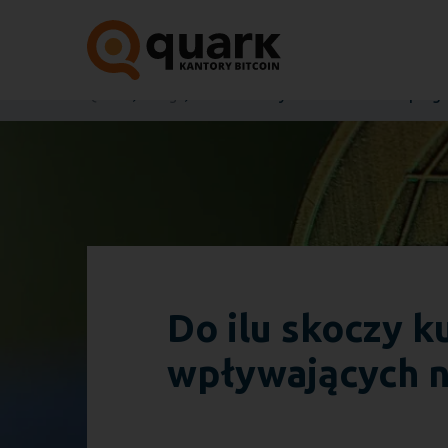
Quark
Blog
Do ilu skoczy kurs XRP? Analiza prog
Do ilu skoczy k
wpływających n