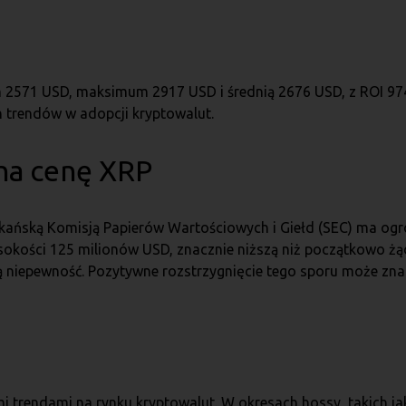
2571 USD, maksimum 2917 USD i średnią 2676 USD, z ROI 97
h trendów w adopcji kryptowalut.
na cenę XRP
kańską Komisją Papierów Wartościowych i Giełd (SEC) ma og
okości 125 milionów USD, znacznie niższą niż początkowo żąd
 niepewność. Pozytywne rozstrzygnięcie tego sporu może zn
i trendami na rynku kryptowalut. W okresach hossy, takich ja