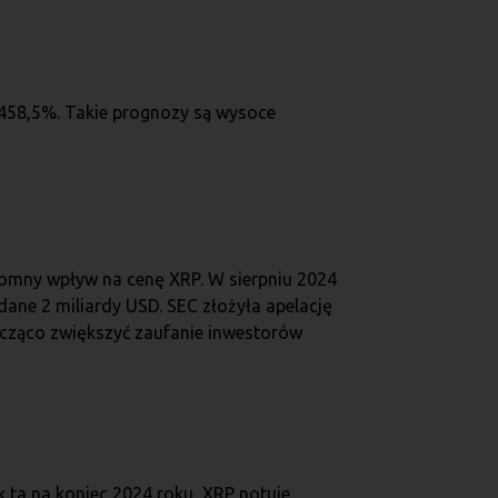
458,5%. Takie prognozy są wysoce
romny wpływ na cenę XRP. W sierpniu 2024
ane 2 miliardy USD. SEC złożyła apelację
acząco zwiększyć zaufanie inwestorów
k ta na koniec 2024 roku, XRP notuje