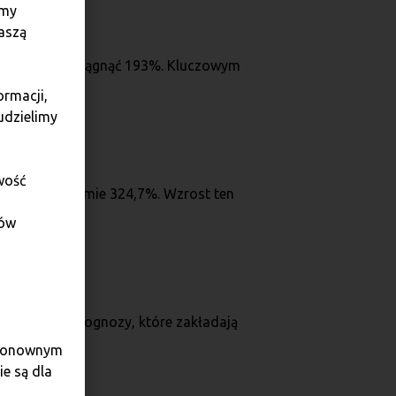
amy
aszą
D. ROI może osiągnąć 193%. Kluczowym
ormacji,
udzielimy
wość
ROI na poziomie 324,7%. Wzrost ten
sowymi.
dów
o ambitne prognozy, które zakładają
e ponownym
e są dla