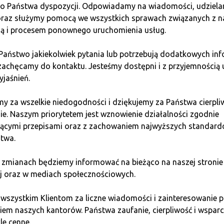
do Państwa dyspozycji. Odpowiadamy na wiadomości, udziel
 oraz służymy pomocą we wszystkich sprawach związanych z n
ią i procesem ponownego uruchomienia usług.
imalną ceną 7,18 USD, maksymalną 8,76 USD i średnią 7,44 US
on XRP w międzynarodowych systemach płatności.
 Państwo jakiekolwiek pytania lub potrzebują dodatkowych inf
zachęcamy do kontaktu. Jesteśmy dostępni i z przyjemnością 
yjaśnień.
y za wszelkie niedogodności i dziękujemy za Państwa cierpli
1,05 USD, maksimum 12,70 USD i średnią 11,35 USD, co daje 
ie. Naszym priorytetem jest wznowienie działalności zgodnie
tnerstw strategicznych Ripple z globalnymi instytucjami finan
jącymi przepisami oraz z zachowaniem najwyższych standar
twa.
 zmianach będziemy informować na bieżąco na naszej stronie
j oraz w mediach społecznościowych.
D, maksimum 19,20 USD i średnią 16,65 USD, z ROI 542,1%. T
ową adopcję.
 wszystkim Klientom za liczne wiadomości i zainteresowani
em naszych kantorów. Państwa zaufanie, cierpliwość i wsparci
le cenne.