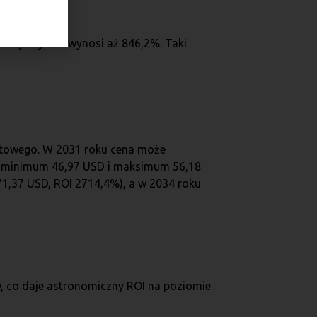
encjalny ROI wynosi aż 846,2%. Taki
ostowego. W 2031 roku cena może
ię minimum 46,97 USD i maksimum 56,18
71,37 USD, ROI 2714,4%), a w 2034 roku
, co daje astronomiczny ROI na poziomie