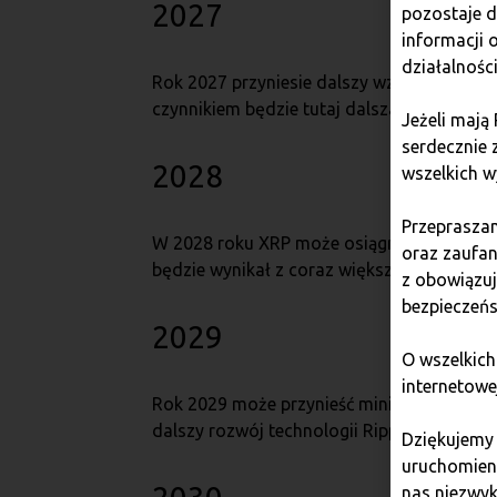
2027
pozostaje 
informacji
działalnośc
Rok 2027 przyniesie dalszy wzrost, z min
czynnikiem będzie tutaj dalsza ekspansi
Jeżeli mają
serdecznie 
2028
wszelkich w
Przepraszam
W 2028 roku XRP może osiągnąć minimum 1
oraz zaufan
będzie wynikał z coraz większej liczby par
z obowiązu
bezpieczeńs
2029
O wszelkich
internetowe
Rok 2029 może przynieść minimum 16,20 US
dalszy rozwój technologii Ripple i jej mas
Dziękujemy
uruchomieni
nas niezwyk