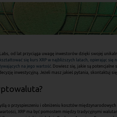
Labs, od lat przyciąga uwagę inwestorów dzięki swojej unikal
e kształtować się kurs XRP w najbliższych latach, opierając s
ływających na jego wartość
. Dowiesz się, jakie są potencjaln
ecyzję inwestycyjną. Jeżeli masz jakieś pytania, skontaktuj s
ryptowaluta?
yślą o przyspieszeniu i obniżeniu kosztów międzynarodowyc
 wartości, XRP ma być pomostem między tradycyjnymi walutami 