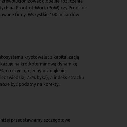
y zrewolucjonizować globalne rozliczenia
tych na Proof-of-Work (PoW) czy Proof-of-
trowane firmy. Wszystkie 100 miliardów
ekosystemu kryptowalut z kapitalizacją
wskazuje na krótkoterminową dynamikę
, co czyni go jednym z najlepiej
edźwiedzia, 73% byka), a indeks strachu
 może być podatny na korekty.
Poniżej przedstawiamy szczegółowe