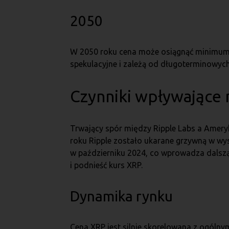
2050
W 2050 roku cena może osiągnąć minimum 
spekulacyjne i zależą od długoterminowyc
Czynniki wpływające 
Trwający spór między Ripple Labs a Amery
roku Ripple zostało ukarane grzywną w wys
w październiku 2024, co wprowadza dalszą
i podnieść kurs XRP.
Dynamika rynku
Cena XRP jest silnie skorelowana z ogólnym