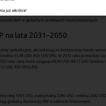
ia już wkrótce!
 24,19 USD, z minimum 23,36 USD i maksimum 28,29 USD. Pot
się standardem w globalnych przelewach międzybankowych.
 na lata 2031–2050
rdziej spekulacyjne, ale wskazują na kontynuację trendu wzr
(średnia 33,48 USD, ROI 1247,8%). W 2032 roku przewiduje s
2033 roku cena może osiągnąć 68,94 USD–84,15 USD (średnia 
72 USD, ROI 3924,4%).
lną cenę 1903 USD, maksymalną 2286 USD i średnią 2042 USD
dają globalną dominację XRP w sektorze finansowym.