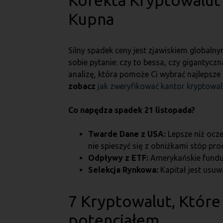
Korekta Kryptowalut 
Kupna
Silny spadek ceny jest zjawiskiem global
sobie pytanie: czy to bessa, czy giganty
analizę, która pomoże Ci wybrać najlepsze
zobacz
jak zweryfikować kantor kryptowa
Co napędza spadek 21 listopada?
Twarde Dane z USA:
Lepsze niż ocz
nie spieszyć się z obniżkami stóp p
Odpływy z ETF:
Amerykańskie fundus
Selekcja Rynkowa:
Kapitał jest usuw
7 Kryptowalut, Które
potencjałem