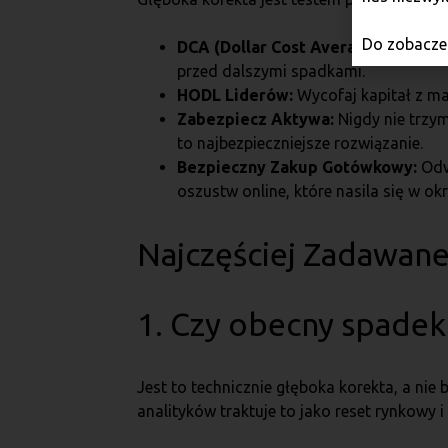
Do zobaczen
DCA (Dollar Cost Averaging):
Regula
przed dalszymi spadkami.
HODL Liderów:
Wycofaj kapitał z ma
Zabezpiecz Aktywa:
Nigdy nie trzym
to najbezpieczniejsze rozwiązanie.
Bezpieczny Zakup Gotówkowy:
Odwi
oszustw online, które nasila się w ok
Najczęściej Zadawane
1. Czy obecny spadek
Jest to technicznie głęboka korekta, a nie
analityków traktuje to jako reset rynkowy