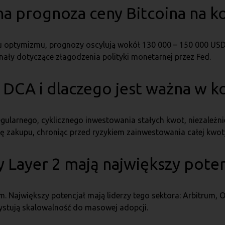
czna prognoza ceny Bitcoina na 
tu optymizmu, prognozy oscylują wokół 130 000 – 150 000 USD
ały dotyczące złagodzenia polityki monetarnej przez Fed.
ia DCA i dlaczego jest ważna w k
egularnego, cyklicznego inwestowania stałych kwot, niezależn
nę zakupu, chroniąc przed ryzykiem zainwestowania całej kwo
y Layer 2 mają największy pote
m. Największy potencjał mają liderzy tego sektora: Arbitrum,
ystują skalowalność do masowej adopcji.