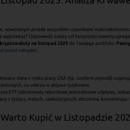
Listopad 2025: Analiza Krwawe
nym, wywołanym przede wszystkim czynnikami makroekonomiczn
czna wyprzedaż? Odpowiedź zależy od horyzontu inwestycyjneg
kryptowaluty na listopad 2025
do Twojego portfolio.
Pamię
lut przed zakupem.
ekiwano dane z rynku pracy USA (np.
nonfarm payrolls
) sugeru
rocentowych, co uderza w aktywa ryzykowne.
ze ETF odnotowały rekordowe jednodniowe odpływy, wskazując
any z tysięcy małych, spekulacyjnych altcoinów, koncentrując s
 Warto Kupić w Listopadzie 20