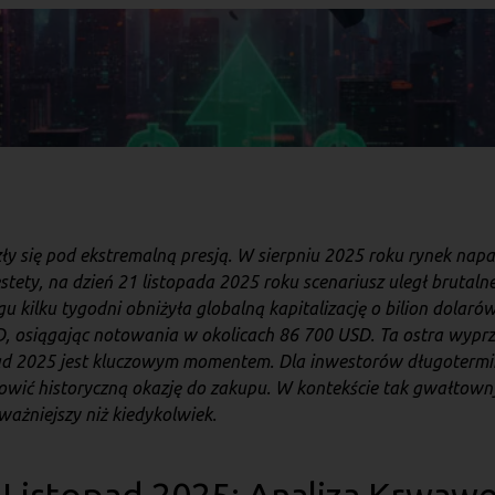
ły się pod ekstremalną presją. W sierpniu 2025 roku rynek nap
ety, na dzień 21 listopada 2025 roku scenariusz uległ brutalne
u kilku tygodni obniżyła globalną kapitalizację o bilion dolarów
SD, osiągając notowania w okolicach 86 700 USD. Ta ostra wyp
topad 2025 jest kluczowym momentem. Dla inwestorów długoterm
nowić historyczną okazję do zakupu. W kontekście tak gwałtow
ważniejszy niż kiedykolwiek.