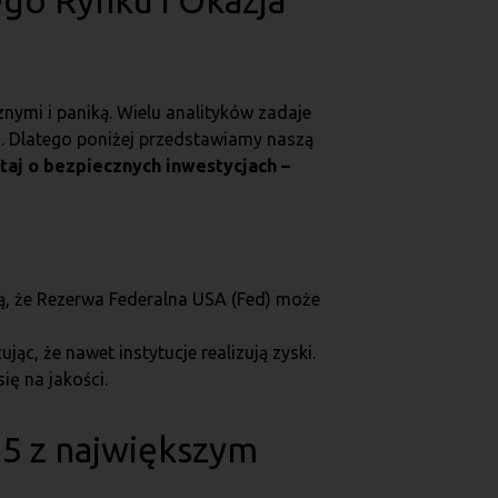
go Rynku i Okazja
ymi i paniką. Wielu analityków zadaje
o. Dlatego poniżej przedstawiamy naszą
taj o bezpiecznych inwestycjach –
ją, że Rezerwa Federalna USA (Fed) może
, że nawet instytucje realizują zyski.
ię na jakości.
25 z największym