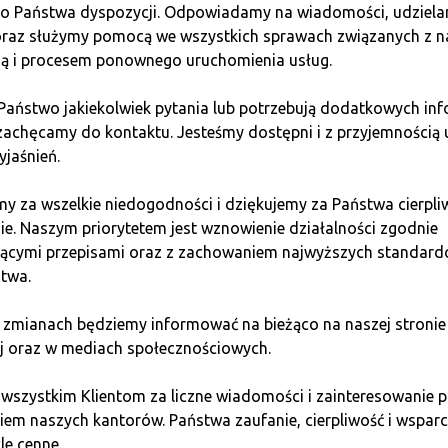
do Państwa dyspozycji. Odpowiadamy na wiadomości, udziel
 oraz służymy pomocą we wszystkich sprawach związanych z n
ransgraniczna w Czasie Korekty 2025
ią i procesem ponownego uruchomienia usług.
 szybkich i tanich przelewów międzynarodowych dla instytuc
 Państwo jakiekolwiek pytania lub potrzebują dodatkowych inf
 XRP może stać się preferowanym aktywem instytucjonalnym, 
zachęcamy do kontaktu. Jesteśmy dostępni i z przyjemnością 
yjaśnień.
y za wszelkie niedogodności i dziękujemy za Państwa cierpli
 Hub Stablecoinów
ie. Naszym priorytetem jest wznowienie działalności zgodnie
jącymi przepisami oraz z zachowaniem najwyższych standar
czową rolę w sektorze stablecoinów. Sieć ta jest najczęście
twa.
urą krytyczną dla rynków wschodzących. Ta realna, stała użyte
 zmianach będziemy informować na bieżąco na naszej stronie
j oraz w mediach społecznościowych.
stować w Czasie Korekty (21.1
 wszystkim Klientom za liczne wiadomości i zainteresowani
em naszych kantorów. Państwa zaufanie, cierpliwość i wsparci
le cenne.
ym. Aby zminimalizować ryzyko, zastosuj się do zdyscyplinow