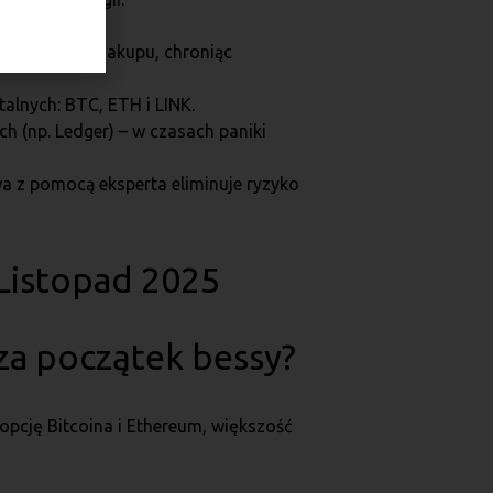
edniają cenę zakupu, chroniąc
alnych: BTC, ETH i LINK.
h (np. Ledger) – w czasach paniki
a z pomocą eksperta eliminuje ryzyko
 Listopad 2025
za początek bessy?
dopcję Bitcoina i Ethereum, większość