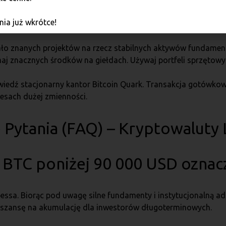
ia już wkrótce!
rne, małe zakupy, zamiast jednorazowej dużej inwestycji, uśr
ło znanych projektów na rzecz stabilnych aktywów fundament
aj znacznych środków na giełdach. Używaj portfeli sprzętowyc
edź stacjonarny kantor Bitcoin Quark. Transakcja gotówkow
resach dużej zmienności.
 Pytania (FAQ) – Kryptowaluty
 BTC poniżej 90 000 USD oznac
 bessa. Biorąc pod uwagę silne fundamenty i instytucjonalną a
 i szansę na akumulację dla inwestorów długoterminowych.