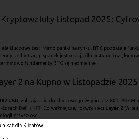
e Kryptowaluty Listopad 2025: Cyfr
, ale kluczowy test. Mimo paniki na rynku, BTC pozostaje fu
em przed inflacją. Spadek jest okazją dla instytucji na „ku
oterminowo fundamenty BTC są niezmienne.
Layer 2 na Kupno w Listopadzie 2025
 187 USD
, zbliżając się do kluczowego wsparcia 2 800 USD. M
torach DeFi i NFT. Co ważniejsze, rozwój sieci
Layer 2
(Arbit
logii przyszłości.
nikat dla Klientów
stopad 2025