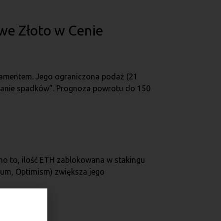
owe Złoto w Cenie
ndamentem. Jego ograniczona podaż (21
powanie spadków”. Prognoza powrotu do 150
imo to, ilość ETH zablokowana w stakingu
rum, Optimism) zwiększa jego