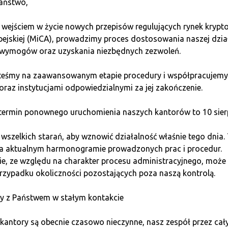
aństwo,
 niskich opłat, co czyni ją głównym konkurentem dla Ethereu
 wejściem w życie nowych przepisów regulujących rynek kryp
 dApps. Jej innowacje, w tym smartfon Saga z wbudowanym por
pejskiej (MiCA), prowadzimy proces dostosowania naszej dzia
wymogów oraz uzyskania niezbędnych zezwoleń.
ędny Infrastrukturalny Gigant (Must
steśmy na zaawansowanym etapie procedury i współpracujemy
oraz instytucjami odpowiedzialnymi za jej zakończenie.
lizowanych finansów. Dostarczając wiarygodne dane z realneg
ermin ponownego uruchomienia naszych kantorów to 10 sierp
hain Interoperability Protocol) i partnerstwo ze SWIFT chron
 oparta na realnej użyteczności.
szelkich starań, aby wznowić działalność właśnie tego dnia.
na aktualnym harmonogramie prowadzonych prac i procedur.
zeństwo i Misja Długoterminowa
e, ze względu na charakter procesu administracyjnego, może 
rzypadku okoliczności pozostających poza naszą kontrolą.
ockchaina, co oznacza bezpieczeństwo i niezawodność. Choć c
y z Państwem w stałym kontakcie
wych w Afryce oraz możliwość pasywnego zarabiania ze staki
kantory są obecnie czasowo nieczynne, nasz zespół przez cał