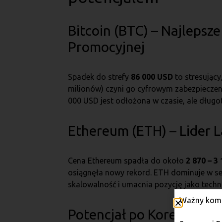
Bitcoin (BTC) – Najlepsz
Promocyjnej
Spadek do strefy
86 000 USD
to stresujący
milionów) czyni go cyfrowym zabezpieczeni
000 USD jest odłożona w czasie, ale dług
Ethereum (ETH) – Lider 
Cena Ethereum spadła do około
2 870 – 3
osiągnęła nowy rekord. ETH dominuje w sek
skalowalność i umacnia pozycję jako techno
Ważny komu
Potencjał po Korekcie Li