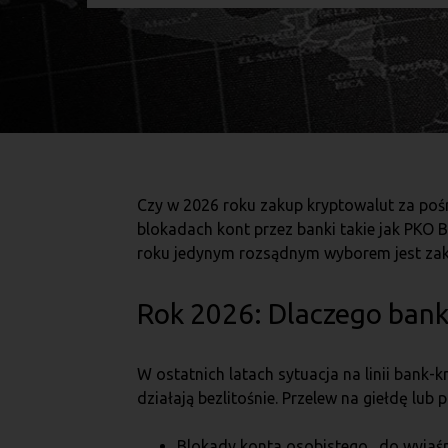
Czy w 2026 roku zakup kryptowalut za pośr
blokadach kont przez banki takie jak PKO 
roku jedynym rozsądnym wyborem jest zak
Rok 2026: Dlaczego banki
W ostatnich latach sytuacja na linii bank
działają bezlitośnie. Przelew na giełdę lub
Blokady konta osobistego „do wyjaśn