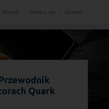
Słownik
Media o nas
Kontakt
 Przewodnik
torach Quark