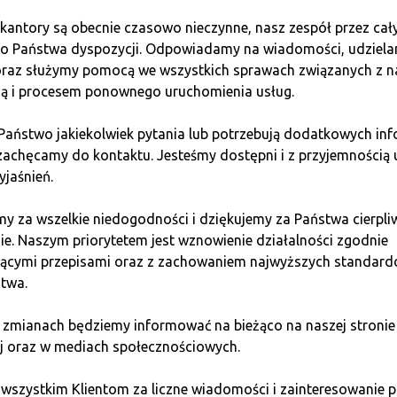
kantory są obecnie czasowo nieczynne, nasz zespół przez cał
do Państwa dyspozycji. Odpowiadamy na wiadomości, udziel
nych?
Wszystkie nasze kantory są wymienione na stronie głów
 oraz służymy pomocą we wszystkich sprawach związanych z n
ć stale rośnie, abyś zawsze miał punkt Quark blisko siebie.
ią i procesem ponownego uruchomienia usług.
 internetowej przed wizytą?
Nie. W Quarku nie tworzysz stał
 Państwo jakiekolwiek pytania lub potrzebują dodatkowych inf
alizowana niezależnie. To oszczędność czasu i większe bezpi
zachęcamy do kontaktu. Jesteśmy dostępni i z przyjemnością 
yjaśnień.
2026 roku?
Tak, transakcje w naszych kantorach są w pełni l
szystkie procedury bezpieczeństwa i weryfikacji tożsamości 
y za wszelkie niedogodności i dziękujemy za Państwa cierpli
ie. Naszym priorytetem jest wznowienie działalności zgodnie
 stacjonarnych?
Oprócz Bitcoina (BTC), w naszych kantorach
jącymi przepisami oraz z zachowaniem najwyższych standar
ularne kryptowaluty.
twa.
uj w banku, przyjdź do Quark
 zmianach będziemy informować na bieżąco na naszej stronie
j oraz w mediach społecznościowych.
rytu. Wybierając stacjonarny
Kantor Bitcoin Quark
, wybieras
 wszystkim Klientom za liczne wiadomości i zainteresowani