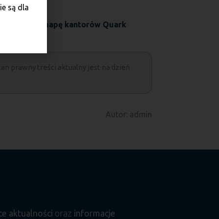
e są dla
: 👉
Zobacz mapę kantorów Quark
tan prawny treści aktualny jest na dzień
Autor: admin
ce aktualności
oraz
informacje