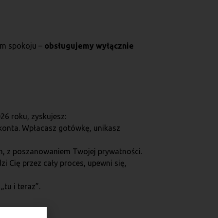
om spokoju –
obsługujemy wyłącznie
26 roku, zyskujesz:
konta. Wpłacasz gotówkę, unikasz
, z poszanowaniem Twojej prywatności.
i Cię przez cały proces, upewni się,
tu i teraz”.