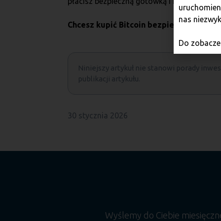
płacisz bezpieczną gotówką i masz pewność
uruchomieni
nas niezwyk
Chcesz kupić Bitcoin bezpiecznie?
Sprawd
Do zobaczen
Niniejszy artykuł nie stanowi porady inwest
publikacji artykułu.
30 stycznia 2026
Wyślemy do Ciebie miesięcz