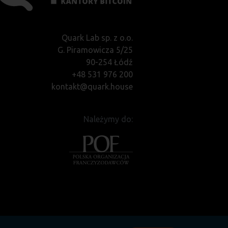
Quark Lab sp. z o.o.
G. Piramowicza 5/25
90-254 Łódź
+48 531 976 200
kontakt@quark.house
Należymy do: