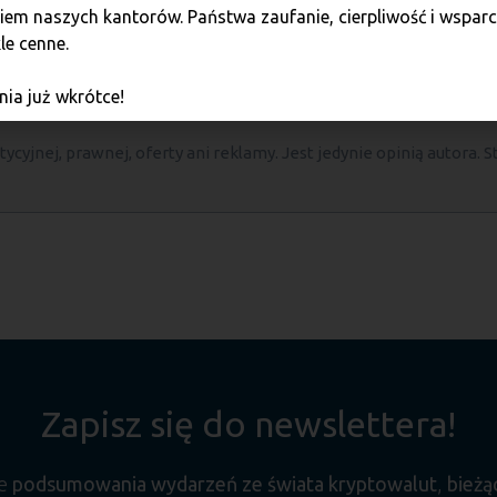
, że Twoje środki trafią bezpośrednio do Twojego portfela.
em naszych kantorów. Państwa zaufanie, cierpliwość i wsparci
le cenne.
ź lokalizację naszych punktów i odwiedź nas jeszcze dzisiaj
ia już wkrótce!
ycyjnej, prawnej, oferty ani reklamy. Jest jedynie opinią autora. S
Zapisz się do newslettera!
ne
podsumowania wydarzeń ze świata kryptowalut
,
bieżą