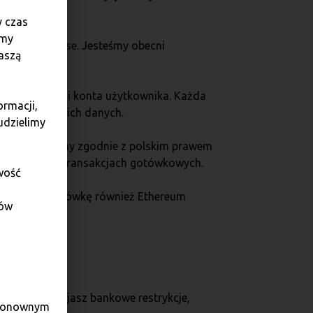
y czas
amy
nej
quark.house
. Jesteśmy obecni
aszą
ego profilu ani konta użytkownika. Każda
ormacji,
eczeństwo Twoich danych.
udzielimy
egalne. Działamy zgodnie z polskim prawem
wymagane przy transakcjach gotówkowych.
wość
 kupisz za gotówkę również Ethereum
dów
z spokój. Omijasz bankowe restrykcje,
e ponownym