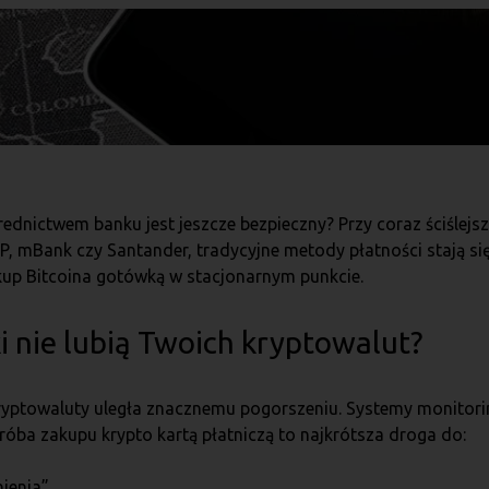
ednictwem banku jest jeszcze bezpieczny? Przy coraz ściślejs
BP, mBank czy Santander, tradycyjne metody płatności stają si
up Bitcoina gotówką w stacjonarnym punkcie.
 nie lubią Twoich kryptowalut?
-kryptowaluty uległa znacznemu pogorszeniu. Systemy monitori
 próba zakupu krypto kartą płatniczą to najkrótsza droga do:
ienia”.