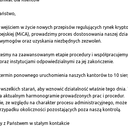
aństwo,
do bankowości. Proces w Quarku jest prosty i fizyczny:
 wejściem w życie nowych przepisów regulujących rynek kryp
jdź na stronę
quark.house/kantory
i sprawdź mapę naszych s
pejskiej (MiCA), prowadzimy proces dostosowania naszej dzia
odzinach otwarcia.
wymogów oraz uzyskania niezbędnych zezwoleń.
l
Zabierz ze sobą gotówkę (PLN) oraz adres swojego portfela
steśmy na zaawansowanym etapie procedury i współpracujemy
wystarczy).
oraz instytucjami odpowiedzialnymi za jej zakończenie.
kiem
Na miejscu nasz ekspert pomoże Ci przejść przez szybką w
ermin ponownego uruchomienia naszych kantorów to 10 sierp
 gotówkę, a my natychmiast wysyłamy Bitcoiny bezpośrednio 
ęgowanie przelewu.
szelkich starań, aby wznowić działalność właśnie tego dnia.
na aktualnym harmonogramie prowadzonych prac i procedur.
ne pytania (Aktualizacja 2026)
e, ze względu na charakter procesu administracyjnego, może 
rzypadku okoliczności pozostających poza naszą kontrolą.
ub przelewem?
Nie. W 2026 roku, w trosce o bezpieczeństwo fi
y z Państwem w stałym kontakcie
łącznie gotówkę
. To jedyna metoda, która całkowicie odcin