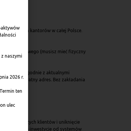
toaktywów
tacjonarnych kantorów w całej Polsce.
łalności
 kryptowalutowego (musisz mieć fizyczny
 z naszymi
eryfikację (zgodnie z aktualnymi
nia 2026 r.
na Twój prywatny adres. Bez zakładania
 Termin ten
on ulec
nansowe naszych klientów i uniknięcie
a Twoje krypto-inwestycje od systemów