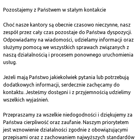
Pozostajemy z Państwem w stałym kontakcie
At Quark, you don’t have to make an
appointment in advance for a transaction!
Choć nasze kantory są obecnie czasowo nieczynne, nasz
Just show up at our stationary bitcoin exchange
zespół przez cały czas pozostaje do Państwa dyspozycji.
offices, which are available in many Polish cities, to
Odpowiadamy na wiadomości, udzielamy informacji oraz
make a transaction to buy or sell cryptocurrencies.
służymy pomocą we wszystkich sprawach związanych z
We provide fast and hassle-free exchange on
naszą działalnością i procesem ponownego uruchomienia
attractive terms.
usług.
Anonymity
Jeżeli mają Państwo jakiekolwiek pytania lub potrzebują
dodatkowych informacji, serdecznie zachęcamy do
kontaktu. Jesteśmy dostępni i z przyjemnością udzielimy
We do not record or store personal information
wszelkich wyjaśnień.
about our customers.
All transactions made at
our stationary exchange offices, whether buying
Przepraszamy za wszelkie niedogodności i dziękujemy za
cryptocurrencies or selling cryptocurrencies, are
Państwa cierpliwość oraz zaufanie. Naszym priorytetem
fully anonymous.
jest wznowienie działalności zgodnie z obowiązującymi
przepisami oraz z zachowaniem najwyższych standardów