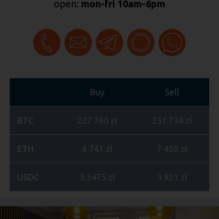
open:
mon-fri 10am-6pm
Buy
Sell
BTC
227 760 zł
251 734 zł
ETH
6 741 zł
7 450 zł
USDC
3.5475 zł
3.921 zł