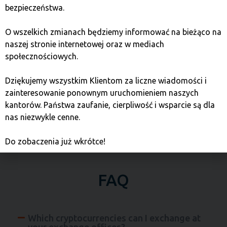
Security
bezpieczeństwa.
We provide a fully secure cryptocurrency
O wszelkich zmianach będziemy informować na bieżąco na
exchange process.
All transactions are carried out
naszej stronie internetowej oraz w mediach
with the latest cryptographic standards available in
społecznościowych.
blockchain technology. We guarantee secure
purchase and sale of cryptocurrencies.
Dziękujemy wszystkim Klientom za liczne wiadomości i
zainteresowanie ponownym uruchomieniem naszych
kantorów. Państwa zaufanie, cierpliwość i wsparcie są dla
nas niezwykle cenne.
Do zobaczenia już wkrótce!
FAQ
Which cryptocurrencies can I exchange at