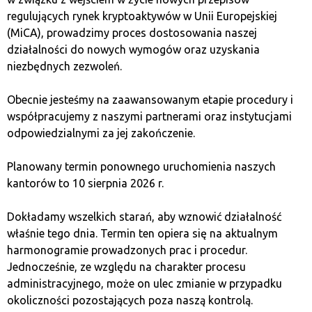
regulujących rynek kryptoaktywów w Unii Europejskiej
(MiCA), prowadzimy proces dostosowania naszej
działalności do nowych wymogów oraz uzyskania
niezbędnych zezwoleń.
Obecnie jesteśmy na zaawansowanym etapie procedury i
współpracujemy z naszymi partnerami oraz instytucjami
odpowiedzialnymi za jej zakończenie.
Planowany termin ponownego uruchomienia naszych
Quark cryptocurrency exchange offices
are
kantorów to 10 sierpnia 2026 r.
the place where you can exchange
Dokładamy wszelkich starań, aby wznowić działalność
cryptocurrencies quickly, without unnecessary
właśnie tego dnia. Termin ten opiera się na aktualnym
paperwork, safely and anonymously.
harmonogramie prowadzonych prac i procedur.
Jednocześnie, ze względu na charakter procesu
administracyjnego, może on ulec zmianie w przypadku
How does it work?
okoliczności pozostających poza naszą kontrolą.