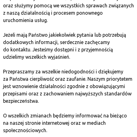
oraz służymy pomocą we wszystkich sprawach związanych
z naszą działalnością i procesem ponownego
Anonimowość
uruchomienia usług.
Nie zapisujemy ani nie przechowujemy
Jeżeli mają Państwo jakiekolwiek pytania lub potrzebują
danych osobowych naszych klientów.
dodatkowych informacji, serdecznie zachęcamy
Wszystkie transakcje dokonywane
do kontaktu. Jesteśmy dostępni i z przyjemnością
w naszych kantorach stacjonarnych,
udzielimy wszelkich wyjaśnień.
zarówno zakup kryptowalut, jak
i sprzedaż kryptowalut, są w pełni
Przepraszamy za wszelkie niedogodności i dziękujemy
anonimowe, jeśli mieszczą się w limitach
za Państwa cierpliwość oraz zaufanie. Naszym priorytetem
ustalonych przez przepisy.
jest wznowienie działalności zgodnie z obowiązującymi
przepisami oraz z zachowaniem najwyższych standardów
bezpieczeństwa.
Bezpieczeństwo
O wszelkich zmianach będziemy informować na bieżąco
Gwarantujemy bezpieczny zakup
na naszej stronie internetowej oraz w mediach
oraz sprzedaż kryptowalut.
Wszystkie
społecznościowych.
transakcje realizowane są z zachowaniem