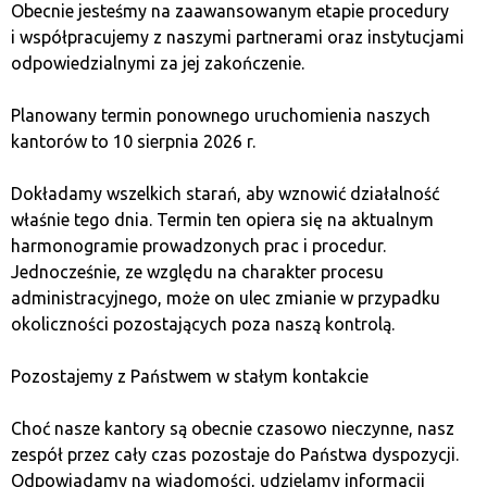
Obecnie jesteśmy na zaawansowanym etapie procedury
bezpiecznie i anonimowo dokonasz
i współpracujemy z naszymi partnerami oraz instytucjami
wymiany kryptowalut. Nasze kantory
odpowiedzialnymi za jej zakończenie.
są dostępne w wielu miastach
Planowany termin ponownego uruchomienia naszych
w Polsce.
kantorów to 10 sierpnia 2026 r.
Dokładamy wszelkich starań, aby wznowić działalność
Prosta wymiana
właśnie tego dnia. Termin ten opiera się na aktualnym
harmonogramie prowadzonych prac i procedur.
W Quark nie musisz umawiać się
Jednocześnie, ze względu na charakter procesu
na wymianę!
administracyjnego, może on ulec zmianie w przypadku
By dokonać transakcji zakupu lub
okoliczności pozostających poza naszą kontrolą.
sprzedaży kryptowalut, wystarczy,
że pojawisz się w jednym z naszych
Pozostajemy z Państwem w stałym kontakcie
stacjonarnych Kantorów Bitcoin,
dostępnych w wielu miastach na terenie
Choć nasze kantory są obecnie czasowo nieczynne, nasz
Polski. Zapewniamy szybką i bezpieczną
zespół przez cały czas pozostaje do Państwa dyspozycji.
wymianę na atrakcyjnych warunkach.
Odpowiadamy na wiadomości, udzielamy informacji