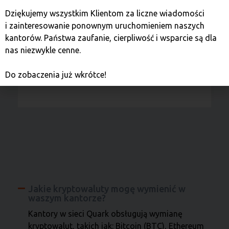
najnowszych standardów
Dziękujemy wszystkim Klientom za liczne wiadomości
kryptograficznych dostępnych
i zainteresowanie ponownym uruchomieniem naszych
w technologii blockchain, zapewniających
kantorów. Państwa zaufanie, cierpliwość i wsparcie są dla
bezpieczeństwo twojej transakcji.
nas niezwykle cenne.
Do zobaczenia już wkrótce!
Jakie kryptowaluty mogę wymienić w
waszym kantorze?
Kantory w sieci Quark obsługują wymianę
kryptowalut, takich jak: Bitcoin (BTC), Ethereum