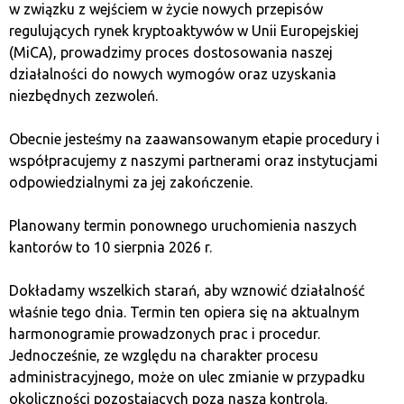
w związku z wejściem w życie nowych przepisów
regulujących rynek kryptoaktywów w Unii Europejskiej
(MiCA), prowadzimy proces dostosowania naszej
działalności do nowych wymogów oraz uzyskania
фото. Adobe Stock
niezbędnych zezwoleń.
Мошенники часто используют различные тактики,
Obecnie jesteśmy na zaawansowanym etapie procedury i
чтобы убедить нас предоставить ключевую
współpracujemy z naszymi partnerami oraz instytucjami
информацию. Поэтому помните – ваши данные для
odpowiedzialnymi za jej zakończenie.
входа предназначены исключительно для вас.
Финансовые учреждения, банки, а также компании,
Planowany termin ponownego uruchomienia naszych
связанные с криптовалютами, никогда не должны
kantorów to 10 sierpnia 2026 r.
просить вас предоставить эту информацию.
Dokładamy wszelkich starań, aby wznowić działalność
Кроме того, не забывайте устанавливать небольшие
właśnie tego dnia. Termin ten opiera się na aktualnym
лимиты на переводы. Когда вы используете
harmonogramie prowadzonych prac i procedur.
криптовалютные биржи, установка небольших
Jednocześnie, ze względu na charakter procesu
лимитов на операции — отличный способ снизить
administracyjnego, może on ulec zmianie w przypadku
риск потенциальных убытков. Если ваш аккаунт
okoliczności pozostających poza naszą kontrolą.
будет взломан или компрометирован, потери