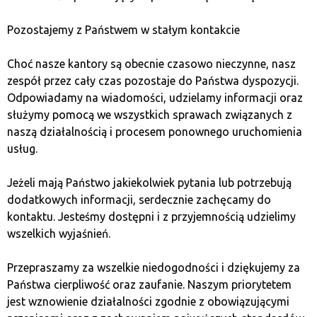
автоматически будут минимизированы.
Pozostajemy z Państwem w stałym kontakcie
Вот еще несколько практик, которые помогут вам
Choć nasze kantory są obecnie czasowo nieczynne, nasz
обезопасить ваш банковский счет:
zespół przez cały czas pozostaje do Państwa dyspozycji.
Включите двухфакторную
Odpowiadamy na wiadomości, udzielamy informacji oraz
аутентификацию.
Это дополнительный
służymy pomocą we wszystkich sprawach związanych z
уровень защиты, требующий от вас двух
naszą działalnością i procesem ponownego uruchomienia
разных методов верификации перед доступом
usług.
к вашему счету.
Регулярно обновляйте свои пароли.
Jeżeli mają Państwo jakiekolwiek pytania lub potrzebują
Меняйте пароли от вашего банковского счета
dodatkowych informacji, serdecznie zachęcamy do
как минимум раз в три месяца. Избегайте
kontaktu. Jesteśmy dostępni i z przyjemnością udzielimy
повторения паролей и создавайте сильные
wszelkich wyjaśnień.
пароли, которые сложно угадать.
Используйте только официальные
Przepraszamy za wszelkie niedogodności i dziękujemy za
приложения и сайты.
Всегда используйте
Państwa cierpliwość oraz zaufanie. Naszym priorytetem
официальное приложение банка или веб-сайт
jest wznowienie działalności zgodnie z obowiązującymi
для проведения транзакций. Избегайте сайтов