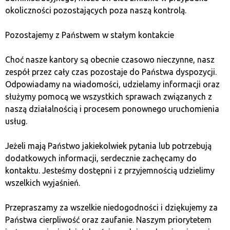
конкурентные курсы
и широкий выбор методов
okoliczności pozostających poza naszą kontrolą.
оплаты, включая оплату кредитной картой.
Pozostajemy z Państwem w stałym kontakcie
Комиссия
: 4,9%
Анонимность
: Нет, требуется проверка
Choć nasze kantory są obecnie czasowo nieczynne, nasz
Доступные криптовалюты
: BTC, ETH, LTC,
zespół przez cały czas pozostaje do Państwa dyspozycji.
XRP
Odpowiadamy na wiadomości, udzielamy informacji oraz
Фиатные валюты
: PLN, EUR
służymy pomocą we wszystkich sprawach związanych z
Методы оплаты
: Банковский перевод,
naszą działalnością i procesem ponownego uruchomienia
кредитная карта, BLIK
usług.
Функциональность
: Интернет-обменник,
стационарные пункты
Jeżeli mają Państwo jakiekolwiek pytania lub potrzebują
Преимущества
: Конкурентные курсы, широкий
dodatkowych informacji, serdecznie zachęcamy do
выбор криптовалют
kontaktu. Jesteśmy dostępni i z przyjemnością udzielimy
Недостатки
: Требуется проверка аккаунта
wszelkich wyjaśnień.
На что обратить
Przepraszamy za wszelkie niedogodności i dziękujemy za
Państwa cierpliwość oraz zaufanie. Naszym priorytetem
внимание при выборе