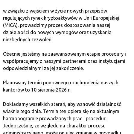
требуется
Доступные криптовалюты
: BTC, ETH, LTC
w związku z wejściem w życie nowych przepisów
Фиатные валюты
: PLN, EUR
regulujących rynek kryptoaktywów w Unii Europejskiej
Методы оплаты
: Банковский перевод
(MiCA), prowadzimy proces dostosowania naszej
Функциональность
: Онлайн-обменник
działalności do nowych wymogów oraz uzyskania
Преимущества
: Отсутствие необходимости
niezbędnych zezwoleń.
проверки, простота использования
Недостатки
: Высокие комиссии, ограниченное
Obecnie jesteśmy na zaawansowanym etapie procedury i
количество криптовалют
współpracujemy z naszymi partnerami oraz instytucjami
odpowiedzialnymi za jej zakończenie.
5. Egera
Planowany termin ponownego uruchomienia naszych
kantorów to 10 sierpnia 2026 r.
Обменник
Egera
— это польская платформа,
отличающаяся надежной защитой и поддержкой
Dokładamy wszelkich starań, aby wznowić działalność
как для начинающих, так и для опытных
właśnie tego dnia. Termin ten opiera się na aktualnym
пользователей. Egera позволяет обменивать
harmonogramie prowadzonych prac i procedur.
криптовалюты как онлайн, так и в стационарных
Jednocześnie, ze względu na charakter procesu
пунктах. Это обменник, предлагающий
administracyjnego, może on ulec zmianie w przypadku