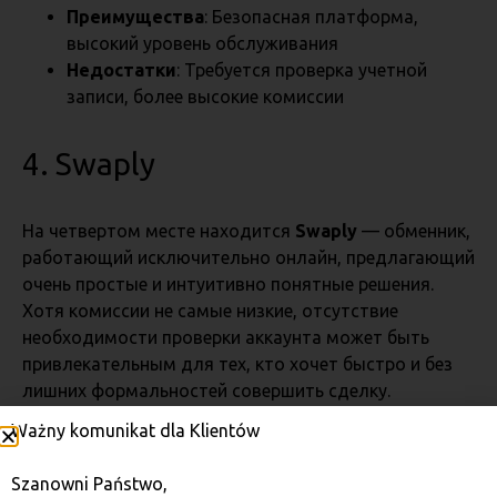
Преимущества
: Безопасная платформа,
высокий уровень обслуживания
Недостатки
: Требуется проверка учетной
записи, более высокие комиссии
4. Swaply
На четвертом месте находится
Swaply
— обменник,
работающий исключительно онлайн, предлагающий
очень простые и интуитивно понятные решения.
Хотя комиссии не самые низкие, отсутствие
необходимости проверки аккаунта может быть
привлекательным для тех, кто хочет быстро и без
лишних формальностей совершить сделку.
Ważny komunikat dla Klientów
Комиссия
: 6,0%
Анонимность
: Да, проверка аккаунта не
Szanowni Państwo,