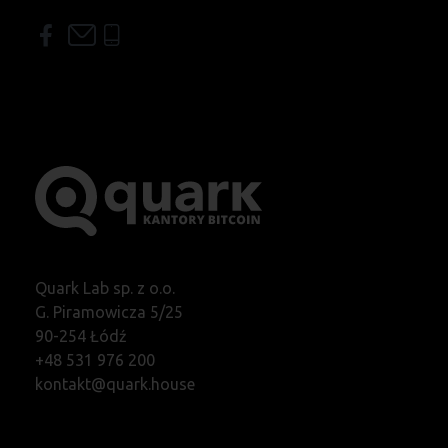
Quark Lab sp. z o.o.
G. Piramowicza 5/25
90-254 Łódź
+48 531 976 200
kontakt@quark.house