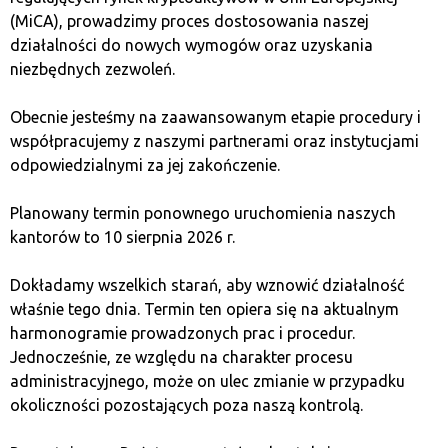
приложений, эфириум может подойти вам больше.
(MiCA), prowadzimy proces dostosowania naszej
działalności do nowych wymogów oraz uzyskania
Оцените свою склонность к
niezbędnych zezwoleń.
риску
Obecnie jesteśmy na zaawansowanym etapie procedury i
współpracujemy z naszymi partnerami oraz instytucjami
Биткойн является более стабильным активом с
odpowiedzialnymi za jej zakończenie.
длительной историей, что может быть более
привлекательным для инвесторов с низкой
Planowany termin ponownego uruchomienia naszych
склонностью к риску. Эфириум, благодаря своей
kantorów to 10 sierpnia 2026 r.
волатильности и растущей конкуренции, может
быть более рискованным, но одновременно и более
Dokładamy wszelkich starań, aby wznowić działalność
прибыльным выбором.
właśnie tego dnia. Termin ten opiera się na aktualnym
harmonogramie prowadzonych prac i procedur.
Определите инвестиционный
Jednocześnie, ze względu na charakter procesu
administracyjnego, może on ulec zmianie w przypadku
горизонт
okoliczności pozostających poza naszą kontrolą.