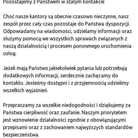
Pozostajemy z Państwem w stałym kontakcie
Инвестиционный горизонт — важный аспект.
Биткойн может быть более подходящим для
Choć nasze kantory są obecnie czasowo nieczynne, nasz
долгосрочных инвесторов, которые хотят защитить
zespół przez cały czas pozostaje do Państwa dyspozycji.
свои средства от инфляции. Эфириум, благодаря
Odpowiadamy na wiadomości, udzielamy informacji oraz
своей универсальности, может принести прибыль в
służymy pomocą we wszystkich sprawach związanych z
более короткие сроки, но требует большей
naszą działalnością i procesem ponownego uruchomienia
готовности к изменениям.
usług.
Диверсификация как
Jeżeli mają Państwo jakiekolwiek pytania lub potrzebują
стратегия защиты капитала
dodatkowych informacji, serdecznie zachęcamy do
kontaktu. Jesteśmy dostępni i z przyjemnością udzielimy
wszelkich wyjaśnień.
Диверсификация — это стратегия, которая
позволяет снизить инвестиционные риски,
Przepraszamy za wszelkie niedogodności i dziękujemy za
распределяя капитал по различным активам.
Państwa cierpliwość oraz zaufanie. Naszym priorytetem
Инвестируя одновременно в биткойн и эфириум, вы
jest wznowienie działalności zgodnie z obowiązującymi
можете получить стабильность биткойна и
przepisami oraz z zachowaniem najwyższych standardów
потенциал роста эфириума. Такая диверсификация
bezpieczeństwa.
подходит особенно для инвесторов, которые не