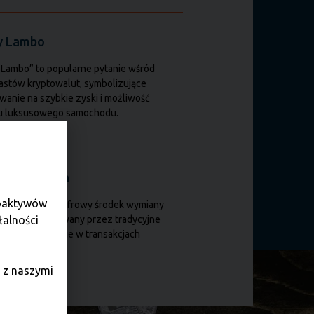
y Lambo
 Lambo” to popularne pytanie wśród
astów kryptowalut, symbolizujące
wanie na szybkie zyski i możliwość
u luksusowego samochodu.
ta wirtualna
toaktywów
lna waluta to cyfrowy środek wymiany
łalności
ci, niekontrolowany przez tradycyjne
 używany głównie w transakcjach
etowych.
 z naszymi