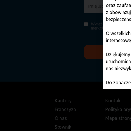
oraz zaufan
z obowiązu
bezpieczeńs
Wyrażam zgodę na prz
marketingowych.
O wszelkich
internetowe
Dziękujemy
uruchomieni
nas niezwyk
Do zobaczen
Kantory
Kontakt
Franczyza
Polityka pr
O nas
Mapa stron
Słownik