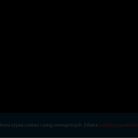
a strona używa cookies i usług zewnętrznych. Zobacz
politykę prywatnośc