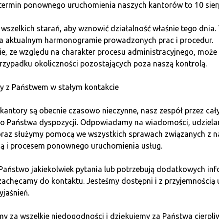
ermin ponownego uruchomienia naszych kantorów to 10 sierp
szelkich starań, aby wznowić działalność właśnie tego dnia.
na aktualnym harmonogramie prowadzonych prac i procedur.
e, ze względu na charakter procesu administracyjnego, może 
rzypadku okoliczności pozostających poza naszą kontrolą.
y z Państwem w stałym kontakcie
kantory są obecnie czasowo nieczynne, nasz zespół przez cał
do Państwa dyspozycji. Odpowiadamy na wiadomości, udziel
 oraz służymy pomocą we wszystkich sprawach związanych z n
ią i procesem ponownego uruchomienia usług.
Zapisz się do newslettera!
 Państwo jakiekolwiek pytania lub potrzebują dodatkowych inf
zachęcamy do kontaktu. Jesteśmy dostępni i z przyjemnością 
ne
podsumowania wydarzeń ze świata kryptowalut
,
bieżą
yjaśnień.
o prowadzonych przez nas spotkaniach
w Twojej okolicy
y za wszelkie niedogodności i dziękujemy za Państwa cierpli