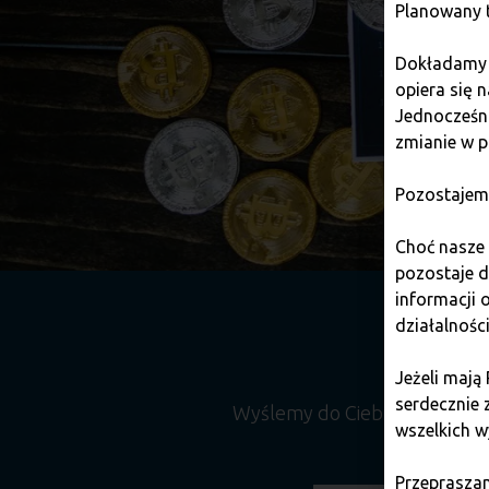
Planowany t
Dokładamy w
opiera się 
Jednocześni
zmianie w p
Pozostajem
Choć nasze 
pozostaje 
informacji
działalnośc
Jeżeli mają
serdecznie 
Wyślemy do Ciebie miesięcz
wszelkich w
Przepraszam