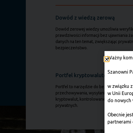
Dowód z wiedzą zerową
Dowód zerowej wiedzy umożliwia weryfik
prawdziwości informacji bez ujawniania ż
danych na ten temat, zwiększając prywatn
bezpieczeństwo.
Ważny komu
Szanowni P
Portfel kryptowalutowy
w związku z
Portfel to narzędzie do bezpiecznego
przechowywania, wysyłania i odbierania
w Unii Euro
kryptowalut, kontrolowane za pomocą kl
do nowych 
prywatnych.
Obecnie je
partnerami 