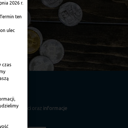
nia 2026 r.
 Termin ten
on ulec
y czas
amy
aszą
ormacji,
udzielimy
ce aktualności
oraz
informacje
.
wość