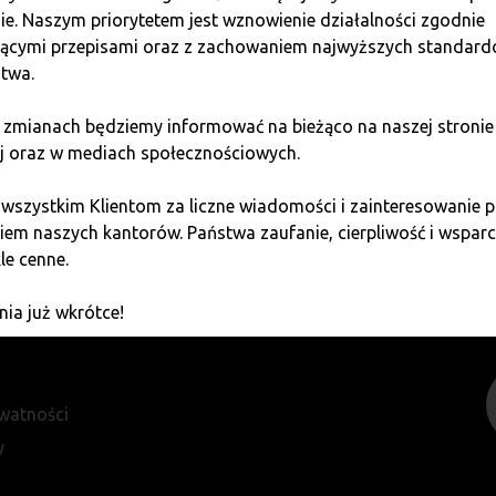
ie. Naszym priorytetem jest wznowienie działalności zgodnie
jącymi przepisami oraz z zachowaniem najwyższych standar
twa.
etwarzanie moich danych przez Quark Lab Sp. z o.o. oraz spółki powią
 zmianach będziemy informować na bieżąco na naszej stronie
j oraz w mediach społecznościowych.
ZAPISZ SIĘ
 wszystkim Klientom za liczne wiadomości i zainteresowani
em naszych kantorów. Państwa zaufanie, cierpliwość i wsparci
le cenne.
ia już wkrótce!
ywatności
y