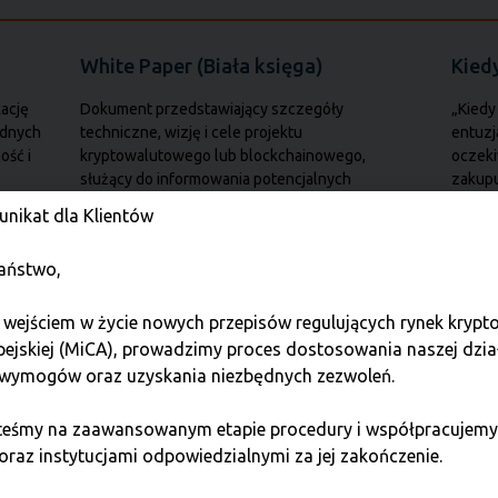
White Paper (Biała księga)
Kied
ację
Dokument przedstawiający szczegóły
„Kiedy
adnych
techniczne, wizję i cele projektu
entuzj
ość i
kryptowalutowego lub blockchainowego,
oczeki
służący do informowania potencjalnych
zakup
inwestorów.
nikat dla Klientów
aństwo,
Wahania w kryptowalutach
Walu
 wejściem w życie nowych przepisów regulujących rynek kryp
Zmienność odnosi się do gwałtownych i
Wirtua
pejskiej (MiCA), prowadzimy proces dostosowania naszej dzia
częstych zmian cen kryptowalut, co czyni
wartoś
uczy
inwestowanie w nie zarówno ryzykownym, jak i
banki,
wymogów oraz uzyskania niezbędnych zezwoleń.
potencjalnie
intern
steśmy na zaawansowanym etapie procedury i współpracujemy
oraz instytucjami odpowiedzialnymi za jej zakończenie.