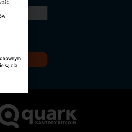
wość
dów
zane w celach
e ponownym
e są dla