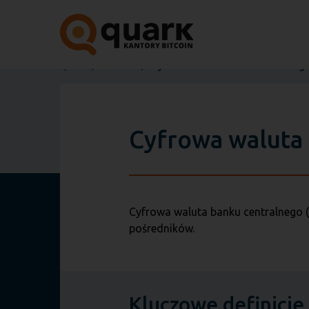
Quark
Słownik
Cyfrowa waluta banku centralneg
Cyfrowa waluta
Cyfrowa waluta banku centralnego (
pośredników.
Kluczowe definicje