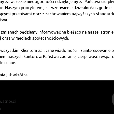
y za wszelkie niedogodności i dziękujemy za Państwa cierpli
ie. Naszym priorytetem jest wznowienie działalności zgodnie
jącymi przepisami oraz z zachowaniem najwyższych standar
twa.
etwarzanie moich danych przez Quark Lab Sp. z o.o. oraz spółki powią
 zmianach będziemy informować na bieżąco na naszej stronie
j oraz w mediach społecznościowych.
 wszystkim Klientom za liczne wiadomości i zainteresowani
ZAPISZ SIĘ
em naszych kantorów. Państwa zaufanie, cierpliwość i wsparci
le cenne.
ia już wkrótce!
ywatności
y