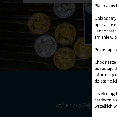
Planowany t
Dokładamy w
opiera się 
Jednocześni
zmianie w p
Pozostajem
Choć nasze 
pozostaje 
informacji
działalnośc
Jeżeli mają
serdecznie 
Wyślemy do Ciebie miesięcz
wszelkich w