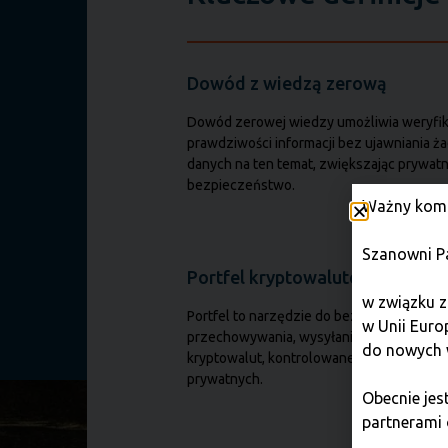
Dowód z wiedzą zerową
Dowód zerowej wiedzy umożliwia weryfik
prawdziwości informacji bez ujawniania ż
danych na ten temat, zwiększając prywatn
bezpieczeństwo.
Ważny komu
Szanowni P
Portfel kryptowalutowy
w związku z
Portfel to narzędzie do bezpiecznego
w Unii Euro
przechowywania, wysyłania i odbierania
do nowych 
kryptowalut, kontrolowane za pomocą kl
prywatnych.
Obecnie je
partnerami 