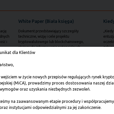
White Paper (Biała księga)
Kied
ację
Dokument przedstawiający szczegóły
„Kiedy
adnych
techniczne, wizję i cele projektu
entuzj
ość i
kryptowalutowego lub blockchainowego,
oczeki
służący do informowania potencjalnych
zakup
nikat dla Klientów
inwestorów.
aństwo,
Wahania w kryptowalutach
Walu
 wejściem w życie nowych przepisów regulujących rynek kryp
Zmienność odnosi się do gwałtownych i
Wirtua
pejskiej (MiCA), prowadzimy proces dostosowania naszej dzia
częstych zmian cen kryptowalut, co czyni
wartoś
wymogów oraz uzyskania niezbędnych zezwoleń.
uczy
inwestowanie w nie zarówno ryzykownym, jak i
banki,
potencjalnie
intern
steśmy na zaawansowanym etapie procedury i współpracujemy
oraz instytucjami odpowiedzialnymi za jej zakończenie.