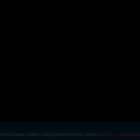
a strona używa cookies i usług zewnętrznych. Zobacz
politykę prywatnośc