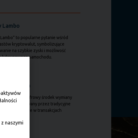
y Lambo
 Lambo” to popularne pytanie wśród
astów kryptowalut, symbolizujące
wanie na szybkie zyski i możliwość
u luksusowego samochodu.
ta wirtualna
toaktywów
lna waluta to cyfrowy środek wymiany
łalności
ci, niekontrolowany przez tradycyjne
 używany głównie w transakcjach
etowych.
 z naszymi