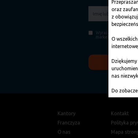
Przepraszam
oraz zaufan
z obowiązu
bezpieczeńs
Wyrażam zgodę na prz
marketingowych.
O wszelkich
internetowe
Dziękujemy
uruchomieni
nas niezwyk
Do zobaczen
Kantory
Kontakt
Franczyza
Polityka pr
O nas
Mapa stron