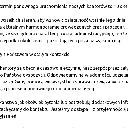
ermin ponownego uruchomienia naszych kantorów to 10 sierp
szelkich starań, aby wznowić działalność właśnie tego dnia.
na aktualnym harmonogramie prowadzonych prac i procedur.
e, ze względu na charakter procesu administracyjnego, może 
rzypadku okoliczności pozostających poza naszą kontrolą.
y z Państwem w stałym kontakcie
kantory są obecnie czasowo nieczynne, nasz zespół przez cał
do Państwa dyspozycji. Odpowiadamy na wiadomości, udziel
 oraz służymy pomocą we wszystkich sprawach związanych z n
ią i procesem ponownego uruchomienia usług.
Zapisz się do newslettera!
 Państwo jakiekolwiek pytania lub potrzebują dodatkowych inf
zachęcamy do kontaktu. Jesteśmy dostępni i z przyjemnością 
ne
podsumowania wydarzeń ze świata kryptowalut
,
bieżą
yjaśnień.
o prowadzonych przez nas spotkaniach
w Twojej okolicy