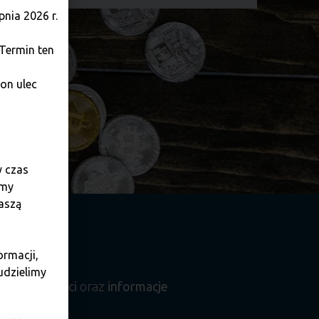
nia 2026 r.
 Termin ten
on ulec
y czas
amy
aszą
ormacji,
udzielimy
ce aktualności
oraz
informacje
.