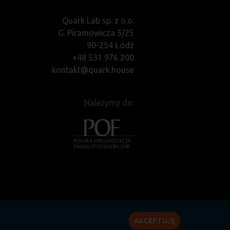
Quark Lab sp. z o.o.
G. Piramowicza 5/25
90-254 Łódź
+48 531 976 200
kontakt@quark.house
Należymy do:
i
.
AKCEPTUJĘ