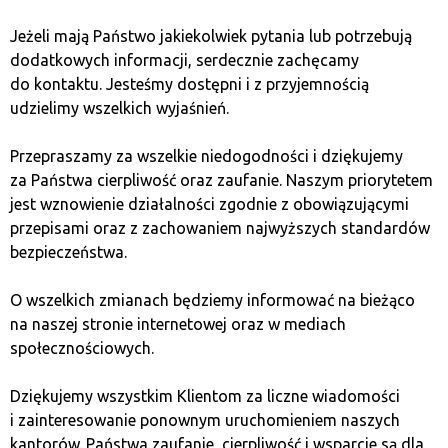
Zapisz się do newslettera!
Jeżeli mają Państwo jakiekolwiek pytania lub potrzebują
Wyślemy do Ciebie miesięczne
podsumowania
dodatkowych informacji, serdecznie zachęcamy
wydarzeń ze świata kryptowalut
,
bieżące aktualności
do kontaktu. Jesteśmy dostępni i z przyjemnością
oraz
informacje o prowadzonych przez nas
udzielimy wszelkich wyjaśnień.
spotkaniach
w Twojej okolicy.
Przepraszamy za wszelkie niedogodności i dziękujemy
za Państwa cierpliwość oraz zaufanie. Naszym priorytetem
jest wznowienie działalności zgodnie z obowiązującymi
przepisami oraz z zachowaniem najwyższych standardów
bezpieczeństwa.
O wszelkich zmianach będziemy informować na bieżąco
na naszej stronie internetowej oraz w mediach
Wyrażam zgodę na przetwarzanie moich danych przez Quark
Lab Sp. z o.o. oraz spółki powiązane w celach marketingowych.
społecznościowych.
Dziękujemy wszystkim Klientom za liczne wiadomości
ZAPISZ SIĘ
i zainteresowanie ponownym uruchomieniem naszych
kantorów. Państwa zaufanie, cierpliwość i wsparcie są dla