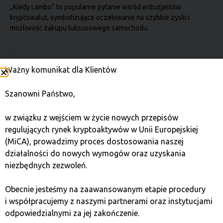
„Kiedy Lambo” to popularne pytanie wśród entuzjastów
kryptowalut, symbolizujące oczekiwanie na szybkie zyski i
możliwość zakupu luksusowego samochodu.
Portfel kryptowalutowy
Ważny komunikat dla Klientów
Portfel to narzędzie do bezpiecznego przechowywania,
Szanowni Państwo,
wysyłania i odbierania kryptowalut, kontrolowane za pomocą
kluczy prywatnych.
w związku z wejściem w życie nowych przepisów
regulujących rynek kryptoaktywów w Unii Europejskiej
Wahania w kryptowalutach
(MiCA), prowadzimy proces dostosowania naszej
działalności do nowych wymogów oraz uzyskania
Zmienność odnosi się do gwałtownych i częstych zmian cen
niezbędnych zezwoleń.
kryptowalut, co czyni inwestowanie w nie zarówno ryzykownym,
jak i potencjalnie
Obecnie jesteśmy na zaawansowanym etapie procedury
i współpracujemy z naszymi partnerami oraz instytucjami
odpowiedzialnymi za jej zakończenie.
Waluta wirtualna