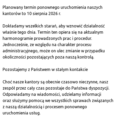
Wirtualna waluta to cyfrowy środek wymiany wartości,
Planowany termin ponownego uruchomienia naszych
niekontrolowany przez tradycyjne banki, używany głównie w
kantorów to 10 sierpnia 2026 r.
transakcjach internetowych.
Dokładamy wszelkich starań, aby wznowić działalność
właśnie tego dnia. Termin ten opiera się na aktualnym
harmonogramie prowadzonych prac i procedur.
Jednocześnie, ze względu na charakter procesu
administracyjnego, może on ulec zmianie w przypadku
okoliczności pozostających poza naszą kontrolą.
Pozostajemy z Państwem w stałym kontakcie
Choć nasze kantory są obecnie czasowo nieczynne, nasz
zespół przez cały czas pozostaje do Państwa dyspozycji.
Odpowiadamy na wiadomości, udzielamy informacji
oraz służymy pomocą we wszystkich sprawach związanych
z naszą działalnością i procesem ponownego
uruchomienia usług.