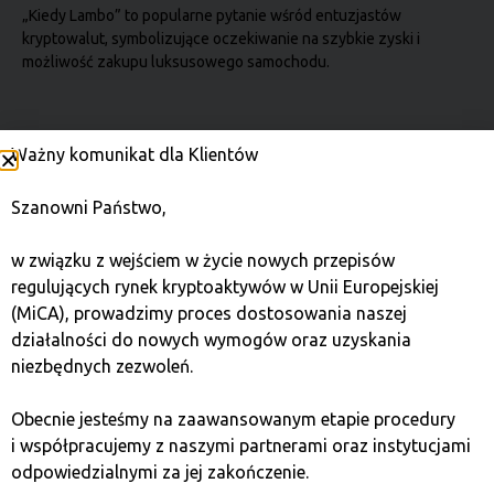
„Kiedy Lambo” to popularne pytanie wśród entuzjastów
kryptowalut, symbolizujące oczekiwanie na szybkie zyski i
możliwość zakupu luksusowego samochodu.
Portfel kryptowalutowy
Ważny komunikat dla Klientów
Portfel to narzędzie do bezpiecznego przechowywania,
Szanowni Państwo,
wysyłania i odbierania kryptowalut, kontrolowane za pomocą
kluczy prywatnych.
w związku z wejściem w życie nowych przepisów
regulujących rynek kryptoaktywów w Unii Europejskiej
Wahania w kryptowalutach
(MiCA), prowadzimy proces dostosowania naszej
działalności do nowych wymogów oraz uzyskania
Zmienność odnosi się do gwałtownych i częstych zmian cen
niezbędnych zezwoleń.
kryptowalut, co czyni inwestowanie w nie zarówno ryzykownym,
jak i potencjalnie
Obecnie jesteśmy na zaawansowanym etapie procedury
i współpracujemy z naszymi partnerami oraz instytucjami
odpowiedzialnymi za jej zakończenie.
Waluta wirtualna