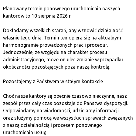
Wirtualna waluta to cyfrowy środek wymiany wartości,
Planowany termin ponownego uruchomienia naszych
niekontrolowany przez tradycyjne banki, używany głównie w
kantorów to 10 sierpnia 2026 r.
transakcjach internetowych.
Dokładamy wszelkich starań, aby wznowić działalność
właśnie tego dnia. Termin ten opiera się na aktualnym
harmonogramie prowadzonych prac i procedur.
Jednocześnie, ze względu na charakter procesu
administracyjnego, może on ulec zmianie w przypadku
okoliczności pozostających poza naszą kontrolą.
Pozostajemy z Państwem w stałym kontakcie
Choć nasze kantory są obecnie czasowo nieczynne, nasz
zespół przez cały czas pozostaje do Państwa dyspozycji.
Odpowiadamy na wiadomości, udzielamy informacji
oraz służymy pomocą we wszystkich sprawach związanych
z naszą działalnością i procesem ponownego
uruchomienia usług.