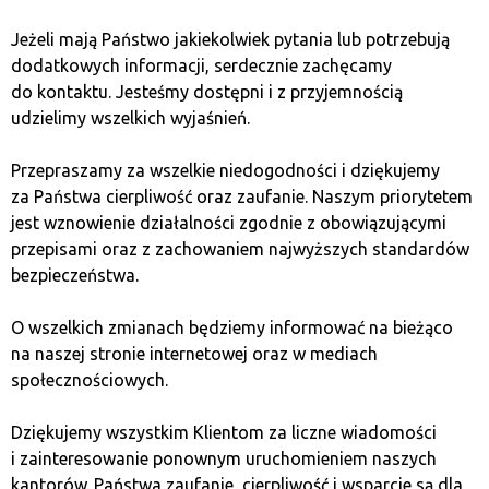
Zapisz się do newslettera!
Jeżeli mają Państwo jakiekolwiek pytania lub potrzebują
Wyślemy do Ciebie miesięczne
podsumowania
dodatkowych informacji, serdecznie zachęcamy
wydarzeń ze świata kryptowalut
,
bieżące aktualności
do kontaktu. Jesteśmy dostępni i z przyjemnością
oraz
informacje o prowadzonych przez nas
udzielimy wszelkich wyjaśnień.
spotkaniach
w Twojej okolicy.
Przepraszamy za wszelkie niedogodności i dziękujemy
za Państwa cierpliwość oraz zaufanie. Naszym priorytetem
jest wznowienie działalności zgodnie z obowiązującymi
przepisami oraz z zachowaniem najwyższych standardów
bezpieczeństwa.
O wszelkich zmianach będziemy informować na bieżąco
na naszej stronie internetowej oraz w mediach
Wyrażam zgodę na przetwarzanie moich danych przez Quark
Lab Sp. z o.o. oraz spółki powiązane w celach marketingowych.
społecznościowych.
Dziękujemy wszystkim Klientom za liczne wiadomości
ZAPISZ SIĘ
i zainteresowanie ponownym uruchomieniem naszych
kantorów. Państwa zaufanie, cierpliwość i wsparcie są dla