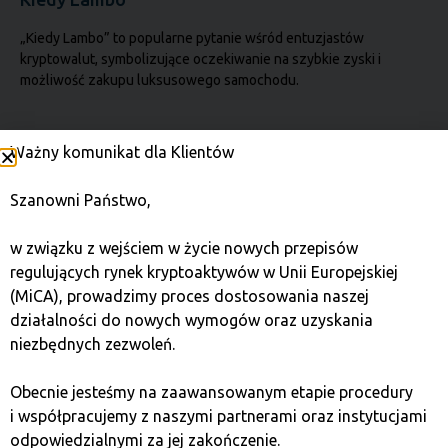
„Kiedy Lambo” to popularne pytanie wśród entuzjastów
kryptowalut, symbolizujące oczekiwanie na szybkie zyski i
możliwość zakupu luksusowego samochodu.
Portfel kryptowalutowy
Ważny komunikat dla Klientów
Portfel to narzędzie do bezpiecznego przechowywania,
Szanowni Państwo,
wysyłania i odbierania kryptowalut, kontrolowane za pomocą
kluczy prywatnych.
w związku z wejściem w życie nowych przepisów
regulujących rynek kryptoaktywów w Unii Europejskiej
(MiCA), prowadzimy proces dostosowania naszej
Wahania w kryptowalutach
działalności do nowych wymogów oraz uzyskania
Zmienność odnosi się do gwałtownych i częstych zmian cen
niezbędnych zezwoleń.
kryptowalut, co czyni inwestowanie w nie zarówno ryzykownym,
jak i potencjalnie
Obecnie jesteśmy na zaawansowanym etapie procedury
i współpracujemy z naszymi partnerami oraz instytucjami
odpowiedzialnymi za jej zakończenie.