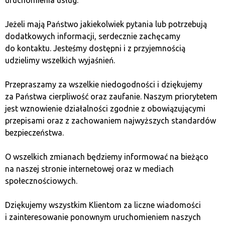
Zapisz się do newslettera!
Jeżeli mają Państwo jakiekolwiek pytania lub potrzebują
dodatkowych informacji, serdecznie zachęcamy
Wyślemy do Ciebie miesięczne
podsumowania
do kontaktu. Jesteśmy dostępni i z przyjemnością
wydarzeń ze świata kryptowalut
,
bieżące aktualności
udzielimy wszelkich wyjaśnień.
oraz
informacje o prowadzonych przez nas
spotkaniach
w Twojej okolicy.
Przepraszamy za wszelkie niedogodności i dziękujemy
za Państwa cierpliwość oraz zaufanie. Naszym priorytetem
jest wznowienie działalności zgodnie z obowiązującymi
przepisami oraz z zachowaniem najwyższych standardów
bezpieczeństwa.
O wszelkich zmianach będziemy informować na bieżąco
na naszej stronie internetowej oraz w mediach
Wyrażam zgodę na przetwarzanie moich danych przez Quark
społecznościowych.
Lab Sp. z o.o. oraz spółki powiązane w celach marketingowych.
Dziękujemy wszystkim Klientom za liczne wiadomości
i zainteresowanie ponownym uruchomieniem naszych
ZAPISZ SIĘ