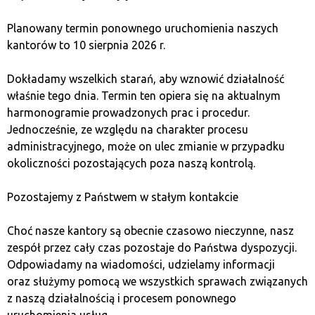
Waluta wirtualna
Planowany termin ponownego uruchomienia naszych
Wirtualna waluta to cyfrowy środek wymiany wartości,
kantorów to 10 sierpnia 2026 r.
niekontrolowany przez tradycyjne banki, używany głównie w
transakcjach internetowych.
Dokładamy wszelkich starań, aby wznowić działalność
właśnie tego dnia. Termin ten opiera się na aktualnym
harmonogramie prowadzonych prac i procedur.
Jednocześnie, ze względu na charakter procesu
administracyjnego, może on ulec zmianie w przypadku
okoliczności pozostających poza naszą kontrolą.
Pozostajemy z Państwem w stałym kontakcie
Choć nasze kantory są obecnie czasowo nieczynne, nasz
zespół przez cały czas pozostaje do Państwa dyspozycji.
Odpowiadamy na wiadomości, udzielamy informacji
oraz służymy pomocą we wszystkich sprawach związanych
z naszą działalnością i procesem ponownego
uruchomienia usług.