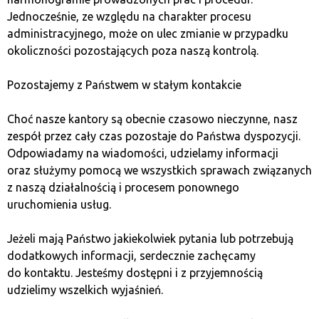
Ryzyka związane ze stakingiem
Jednocześnie, ze względu na charakter procesu
administracyjnego, może on ulec zmianie w przypadku
okoliczności pozostających poza naszą kontrolą.
Mimo licznych korzyści staking nie jest pozbawiony
ryzyka. Jednym z głównych zagrożeń jest możliwość
Pozostajemy z Państwem w stałym kontakcie
nałożenia kar (slashing) na walidatorów, którzy nie
przestrzegają zasad sieci lub dopuszczają się
Choć nasze kantory są obecnie czasowo nieczynne, nasz
nieprawidłowości. W rezultacie delegujący mogą stracić
zespół przez cały czas pozostaje do Państwa dyspozycji.
część zainwestowanych tokenów.
Odpowiadamy na wiadomości, udzielamy informacji
oraz służymy pomocą we wszystkich sprawach związanych
Dodatkowym ryzykiem jest zmienność cenowa
z naszą działalnością i procesem ponownego
kryptowalut. Nawet jeśli użytkownik otrzymuje nagrody,
uruchomienia usług.
gwałtowne spadki wartości mogą wpłynąć na
rzeczywistą opłacalność inwestycji.
Jeżeli mają Państwo jakiekolwiek pytania lub potrzebują
dodatkowych informacji, serdecznie zachęcamy
Niektóre projekty wymagają długiego okresu blokady
do kontaktu. Jesteśmy dostępni i z przyjemnością
środków, co oznacza, że w razie nagłej potrzeby nie
udzielimy wszelkich wyjaśnień.
można ich natychmiast wycofać. Warto uwzględnić ten
czynnik przed podjęciem decyzji o stakingu.