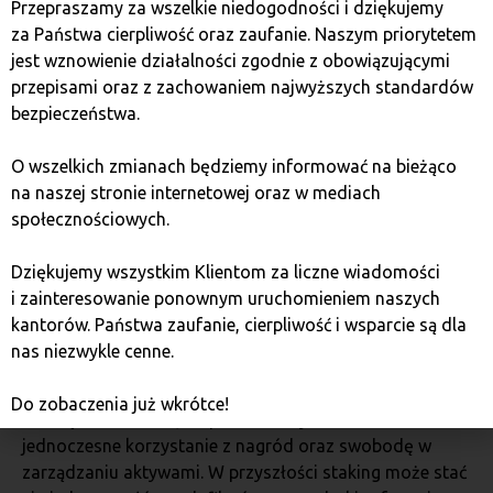
Przepraszamy za wszelkie niedogodności i dziękujemy
za Państwa cierpliwość oraz zaufanie. Naszym priorytetem
Przyszłość stakingu w
jest wznowienie działalności zgodnie z obowiązującymi
ekosystemie kryptowalut
przepisami oraz z zachowaniem najwyższych standardów
bezpieczeństwa.
Staking staje się coraz bardziej popularnym
O wszelkich zmianach będziemy informować na bieżąco
rozwiązaniem w świecie blockchain, zastępując
na naszej stronie internetowej oraz w mediach
energochłonne mechanizmy oparte na kopaniu
społecznościowych.
kryptowalut. Wraz z rozwojem technologii oraz nowymi
modelami konsensusu, można spodziewać się dalszej
Dziękujemy wszystkim Klientom za liczne wiadomości
ewolucji tego mechanizmu, co wpłynie na zwiększenie
i zainteresowanie ponownym uruchomieniem naszych
jego dostępności i opłacalności.
kantorów. Państwa zaufanie, cierpliwość i wsparcie są dla
nas niezwykle cenne.
Nowoczesne projekty wprowadzają innowacyjne formy
stakingu, takie jak staking płynny czy integracja z
Do zobaczenia już wkrótce!
rozwiązaniami DeFi, co pozwala użytkownikom na
jednoczesne korzystanie z nagród oraz swobodę w
zarządzaniu aktywami. W przyszłości staking może stać