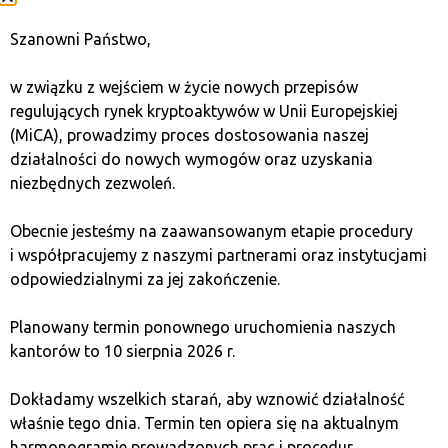
uczestniczących w stakingu, tym mniejsze indywidualne
Szanowni Państwo,
nagrody, co wynika z podziału puli wynagrodzeń.
w związku z wejściem w życie nowych przepisów
Kolejnym aspektem jest długość okresu blokady
regulujących rynek kryptoaktywów w Unii Europejskiej
środków. W niektórych projektach staking wymaga
(MiCA), prowadzimy proces dostosowania naszej
zamrożenia tokenów na określony czas, co może
działalności do nowych wymogów oraz uzyskania
wpływać na ich płynność. Istnieją jednak rozwiązania
niezbędnych zezwoleń.
pozwalające na elastyczne zarządzanie środkami, takie
jak staking płynny, który umożliwia handel tokenami
Obecnie jesteśmy na zaawansowanym etapie procedury
reprezentującymi zdeponowane zasoby.
i współpracujemy z naszymi partnerami oraz instytucjami
odpowiedzialnymi za jej zakończenie.
Nie bez znaczenia pozostaje także wybór
odpowiedniego walidatora. Przed delegowaniem
Planowany termin ponownego uruchomienia naszych
tokenów warto sprawdzić reputację oraz historię
kantorów to 10 sierpnia 2026 r.
operatora, aby uniknąć ryzyka utraty środków
wynikającej z nieuczciwych praktyk lub błędów
Dokładamy wszelkich starań, aby wznowić działalność
technicznych.
właśnie tego dnia. Termin ten opiera się na aktualnym
harmonogramie prowadzonych prac i procedur.