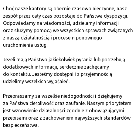
Przyszłość Tethera
Choć nasze kantory są obecnie czasowo nieczynne, nasz
zespół przez cały czas pozostaje do Państwa dyspozycji.
Tether pozostaje jednym z głównych graczy na rynku
Odpowiadamy na wiadomości, udzielamy informacji
stablecoinów, a jego przyszłość zależy w dużej mierze
oraz służymy pomocą we wszystkich sprawach związanych
od tego, jak rozwija się sektor kryptowalut i jakie
z naszą działalnością i procesem ponownego
regulacje zostaną wprowadzone przez władze.
uruchomienia usług.
Zwiększona przejrzystość, regularne audyty oraz lepsza
zgodność z przepisami mogą pomóc Tetherowi
Jeżeli mają Państwo jakiekolwiek pytania lub potrzebują
utrzymać swoją dominującą pozycję w ekosystemie
dodatkowych informacji, serdecznie zachęcamy
kryptowalut. Jednak w miarę jak pojawiają się nowe
do kontaktu. Jesteśmy dostępni i z przyjemnością
stablecoiny, a rynek kryptowalut nadal ewoluuje, Tether
udzielimy wszelkich wyjaśnień.
będzie musiał stawić czoła rosnącej konkurencji i
dalszym wyzwaniom związanym z regulacjami.
Przepraszamy za wszelkie niedogodności i dziękujemy
za Państwa cierpliwość oraz zaufanie. Naszym priorytetem
jest wznowienie działalności zgodnie z obowiązującymi
Podsumowanie
przepisami oraz z zachowaniem najwyższych standardów
bezpieczeństwa.
Tether (USDT) to jeden z najważniejszych stablecoinów