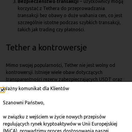
Bezpieczeństwo transakcji
– użytkownicy mogą
korzystać z Tethera do przeprowadzania
transakcji bez obawy o duże wahania cen, co jest
szczególnie istotne podczas szybkich transakcji,
takich jak trading czy płatności.
Tether a kontrowersje
Mimo swojej popularności, Tether nie jest wolny od
kontrowersji. Istnieje wiele obaw dotyczących
transparentności rezerw zabezpieczających USDT oraz
możliwości manipulacji wartością stablecoina.
Ważny komunikat dla Klientów
Największe kontrowersje dotyczą:
Brak pełnej przejrzystości rezerw
– przez długi
Szanowni Państwo,
czas firma Tether Ltd. nie publikowała pełnych
informacji o swoich rezerwach, co rodziło
w związku z wejściem w życie nowych przepisów
wątpliwości co do tego, czy rzeczywiście każdemu
regulujących rynek kryptoaktywów w Unii Europejskiej
Tetherowi odpowiada fizyczny dolar w rezerwie.
(MiCA), prowadzimy proces dostosowania naszej