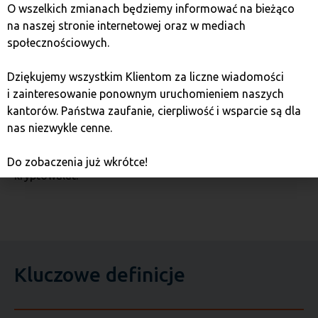
na rynku kryptowalut, który oferuje stabilność wartości i
O wszelkich zmianach będziemy informować na bieżąco
jest szeroko stosowany do handlu, przechowywania
na naszej stronie internetowej oraz w mediach
wartości oraz realizowania transakcji
społecznościowych.
międzynarodowych. Dzięki powiązaniu z dolarem
amerykańskim, Tether stał się podstawowym
Dziękujemy wszystkim Klientom za liczne wiadomości
narzędziem w ekosystemie kryptowalutowym, mimo
i zainteresowanie ponownym uruchomieniem naszych
kontrowersji dotyczących jego przejrzystości oraz
kantorów. Państwa zaufanie, cierpliwość i wsparcie są dla
związku z giełdą Bitfinex. Przyszłość Tethera zależy od
nas niezwykle cenne.
tego, jak będzie on dostosowywał się do zmieniającego
się krajobrazu regulacyjnego i technologicznego rynku
Do zobaczenia już wkrótce!
kryptowalut.
Kluczowe definicje