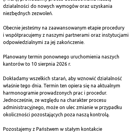
Dopiero po naciskach ze strony regulatorów,
działalności do nowych wymogów oraz uzyskania
Tether zaczął publikować raporty dotyczące
niezbędnych zezwoleń.
swoich rezerw, ale niektórzy nadal wątpią w ich
pełną transparentność.
Obecnie jesteśmy na zaawansowanym etapie procedury
Związek z giełdą Bitfinex
– Tether Ltd. jest ściśle
i współpracujemy z naszymi partnerami oraz instytucjami
związany z giełdą kryptowalut Bitfinex, co
odpowiedzialnymi za jej zakończenie.
wywoływało obawy, że Tether może być używany
do manipulacji rynkiem kryptowalut. W przeszłości
Planowany termin ponownego uruchomienia naszych
były podejrzenia, że nowe emisje Tethera były
kantorów to 10 sierpnia 2026 r.
tworzone w celu podtrzymywania cen na rynku
kryptowalut.
Dokładamy wszelkich starań, aby wznowić działalność
Regulacje prawne
– wiele krajów i instytucji
właśnie tego dnia. Termin ten opiera się na aktualnym
finansowych wyrażało obawy, że Tether może być
harmonogramie prowadzonych prac i procedur.
używany do obchodzenia regulacji finansowych,
Jednocześnie, ze względu na charakter procesu
zwłaszcza w kwestii przeciwdziałania praniu
administracyjnego, może on ulec zmianie w przypadku
pieniędzy. W związku z tym, Tether i jego emitent
okoliczności pozostających poza naszą kontrolą.
spotykali się z wieloma śledztwami i kontrolami.
Pozostajemy z Państwem w stałym kontakcie